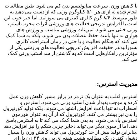
با کاهش وزن، سرعت متابولیسم بدن کم می شود. طبق مطالعات
انجام شده به ازای هر ۵/۰ کیلوگرم وزنی که از دست می دهید به
طور متوسط ۸/۶ گرم کالری کمتری می سوزانید. اما خبر خوب این
است با افزایش تدریجی فعالیت های ورزشی اثرات مخرب استپ
وزنی خنثی می شوند. تمرینات ورزشی مناسب و ورزش های
هوازی نه تنها باعث حفظ عضلات بدن می شوند، بلکه به شما کمک
می کنند که هنگام فعالیت و یا حتی در زمان استراحت کالری
بسوزانید.در حقیقت افزایش تدریجی فعالیت های ورزشی یکی از
مؤثرترین راهکارهایی است که به گذشتن از سد استپ وزنی کمک
می کند.
مدیریت استرس:
استرس اغلب به عنوان یک ترمز در برابر مسیر کاهش وزن عمل
کرده و موجب پدیدار شدن استپ وزنی می شود. استرس و
اضطراب نه تنها باعث افزایش اشتها می شوند، بلکه تولید کورتیزول
را بدن نیز بیشتر می کنند. کورتیزول که از آن به عنوان هورمون
استرس یاد می شود، به بدن شما کمک می کند تا به استرس پاسخ
دهد. اما از سوی دیگر می تواند ذخایر چربی شکم را نیز افزایش دهد
،بنابراین تولید بیش از حد کورتیزول می تواند کاهش وزن را بسیار
دشوار کند. در یک مطالعه هشت هفته ای بر روی ۳۴ زن دارای