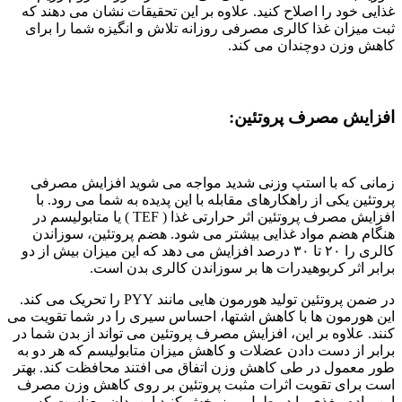
غذایی خود را اصلاح کنید. علاوه بر این تحقیقات نشان می دهند که
ثبت میزان غذا کالری مصرفی روزانه تلاش و انگیزه شما را برای
کاهش وزن دوچندان می کند.
افزایش مصرف پروتئین:
زمانی که با استپ وزنی شدید مواجه می شوید افزایش مصرفی
پروتئین یکی از راهکارهای مقابله با این پدیده به شما می رود. با
افزایش مصرف پروتئین اثر حرارتی غذا ( TEF ) یا متابولیسم در
هنگام هضم مواد غذایی بیشتر می شود. هضم پروتئین، سوزاندن
کالری را ۲۰ تا ۳۰ درصد افزایش می دهد که این میزان بیش از دو
برابر اثر کربوهیدرات ها بر سوزاندن کالری بدن است.
در ضمن پروتئین تولید هورمون هایی مانند PYY را تحریک می کند.
این هورمون ها با کاهش اشتها، احساس سیری را در شما تقویت می
کنند. علاوه بر این، افزایش مصرف پروتئین می تواند از بدن شما در
برابر از دست دادن عضلات و کاهش میزان متابولیسم که هر دو به
طور معمول در طی کاهش وزن اتفاق می افتند محافظت کند. بهتر
است برای تقویت اثرات مثبت پروتئین بر روی کاهش وزن مصرف
این ماده مغذی را در طول روز پخش کنید این بدان معناست که