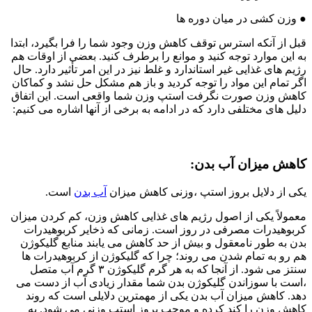
● وزن کشی در میان دوره ها
قبل از آنکه استرس توقف کاهش وزن وجود شما را فرا بگیرد، ابتدا
به این موارد توجه کنید و موانع را برطرف کنید. بعضی از اوقات هم
رژیم های غذایی غیر استاندارد و غلط نیز در این امر تأثیر دارد. حال
اگر تمام این مواد را توجه کردید و باز هم مشکل حل نشد و کماکان
کاهش وزن صورت نگرفت استپ وزن شما واقعی است. این اتفاق
دلیل های مختلفی دارد که در ادامه به برخی از آنها اشاره می کنیم:
کاهش میزان آب بدن:
یکی از دلایل بروز استپ ،وزنی کاهش میزان
آب بدن
است.
معمولاً یکی از اصول رژیم های غذایی کاهش وزن، کم کردن میزان
کربوهیدرات مصرفی در روز است. زمانی که ذخایر کربوهیدرات
بدن به طور نامعقول و بیش از حد کاهش می یابند منابع گلیکوژن
هم رو به تمام شدن می روند؛ چرا که گلیکوژن از کربوهیدرات ها
سنتز می شود. از آنجا که به هر گرم گلیکوژن ۳ گرم آب متصل
،است با سوزاندن گلیکوژن بدن شما مقدار زیادی آب از دست می
دهد. کاهش میزان آب بدن یکی از مهمترین دلایلی است که روند
کاهش وزن را کند کرده و موجب بروز استپ وزنی می شود. به