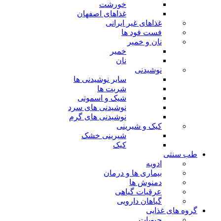
خورشت
غذاهای اصفهان
غذاهای غیر ایرانی
فست فود ها
نان و خمیر
خمیر
نان
نوشیدنی
سایر نوشیدنی ها
شربت ها
شیک و اسموتی
نوشیدنی های سرد
نوشیدنی های گرم
کیک و شیرینی
شیرینی خشک
کیک
طب سنتی
ادویه
بیماری ها و درمان
دمنوش ها
عرقیات گیاهی
گیاهان دارویی
گروه های غذایی
حبوبات