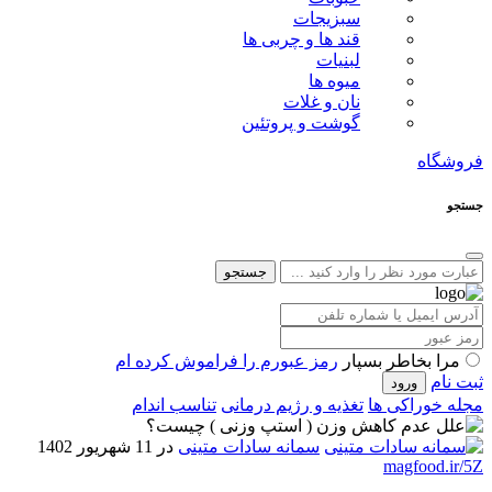
سبزیجات
قند ها و چربی ها
لبنیات
میوه ها
نان و غلات
گوشت و پروتئین
فروشگاه
جستجو
جستجو
مرا بخاطر بسپار
رمز عبورم را فراموش کرده ام
ثبت نام
مجله خوراکی ها
تغذیه و رژیم درمانی
تناسب اندام
سمانه سادات متینی
در 11 شهریور 1402
magfood.ir/5Z