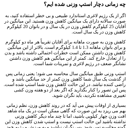
چه زمانی دچار استپ وزنی شده ایم؟
اگر از یک رژیم لاغری استاندارد طبیعی و بی خطر استفاده کنید، به
صورت سالانه دارای یک میانگین کاهش وزن هستید. این میانگین در
آقایان 25 کیلوگرم کاهش وزن در یک سال و در بانوان 20 کیلوگرم
کاهش وزن در یک سال است.
کاهش وزن به صورت ماهانه برای آقایان تقریباً هر ماه دو کیلوگرم
و برای بانوان ماهانه 1.3 تا 1.4 کیلوگرم است. بالاتر از این میانگین
کاهش وزن داشتن ممکن است خطرات احتمالی داشته باشد و بدن
را از تعادل خارج کند. کمتر از این میانگین هم کاهش وزن داشتن
نشانگر ضعف در رژیم لاغری و تمرینات شما است.
استپ وزنی طبق میانگین سال محاسبه می شود؛ یعنی زمانی پس
از گذشت یک سال شما کاهش وزن کمتر از حد میانگین باشد و
راضی کننده نباشد. در این حالت کاهش وزن شما استپ شده است.
پس این تصور را کنار بگذارید که اگر بعد از دو هفته وزن کشی
تغییری مشاهده نکردید، باید نگران شوید.
بسیاری از اوقات پیش می آید که در روند کاهش وزن، نظم زمانی
بهم می ریزد به این صورت که گاهی ممکن است در یک ماه شاهد
افت وزن چهار کیلویی باشید، اما تا چند ماه دیگر کاهش وزنی
نداشته باشید این حالت استپ نیست و استپ شدن کاهش وزن این
گونه محاسبه نمی شود. پس نگران نباشید و به ورزش و رژیم خود