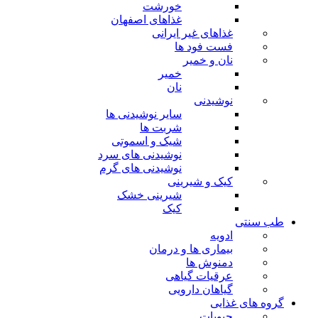
خورشت
غذاهای اصفهان
غذاهای غیر ایرانی
فست فود ها
نان و خمیر
خمیر
نان
نوشیدنی
سایر نوشیدنی ها
شربت ها
شیک و اسموتی
نوشیدنی های سرد
نوشیدنی های گرم
کیک و شیرینی
شیرینی خشک
کیک
طب سنتی
ادویه
بیماری ها و درمان
دمنوش ها
عرقیات گیاهی
گیاهان دارویی
گروه های غذایی
حبوبات