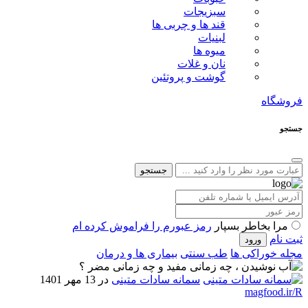
سبزیجات
قند ها و چربی ها
لبنیات
میوه ها
نان و غلات
گوشت و پروتئین
فروشگاه
جستجو
جستجو
مرا بخاطر بسپار
رمز عبورم را فراموش کرده ام
ثبت نام
مجله خوراکی ها
طب سنتی
بیماری ها و درمان
سمانه سادات متینی
در 13 مهر 1401
magfood.ir/R