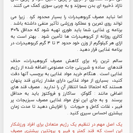
نازاد ذخیره ای بدن بسوزند و به چربی سوزی کمک می کنند .
اما نباید مصرف کربوهیدرات را بسیار محدود کرد . زیرا می
تواند روی تمرین و عملکرد ورزشی تأثیر منفی داشته باشد .
برنامه ی غذایی شما باید طوری تهیه شود که حداقل %۴۰
کالری روزانه از کربوهیدرات ها تأمین شود . بهتر است به
ازای هر کیلوگرم از وزن خود حدود ۳ تا ۴ گرم کربوهیدرات در
برنامه غذایی قرار دهید .
سالم ترین راه برای کاهش مصرف کربوهیدرات، حذف
قندهای ساده و شیرینی جات مصنوعی اضافه شده از رژیم
غذایی است . هنگام خرید مواد غذایی به برچسب آنها دقت
کنید، بسیاری از مواد غذایی دارای مقدار زیادی قند پنهان
هستند که احتمالا شما انتظار آن را ندارید . مصرف قند های
اضافی مانند : گلوکز، ساکارز و فروکتوز باید به حداقل
برسند و به جای این نوع مواد غذایی مصرف سبزیجات پر
فیبر ، غلات کامل و حبوبات را افزایش دهید تا مدت زمان
بیشتری احساس سیری کنید .
یک اصل مهم در تنظیم یک رژیم متعادل برای افراد ورزشکار
این است که قند کمتر و فیبر و پروتئین بیشتری مصرف