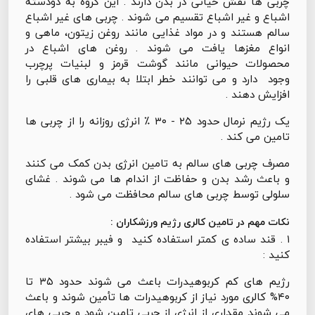
چربی ها نقش حیاتی در بدن دارند . این گروه به دودسته
اشباع و غیر اشباع تقسیم می شوند . چربی های غیر اشباع
سالم هستند و در مواد غذایی مانند روغن زیتون، ماهی و
انواع مغزها یافت می شوند . روغن های اشباع در
محصولات حیوانی مانند گوشت قرمز و لبنیات پرچرب
وجود دارد و می توانند خطر ابتلا به بیماری های قلبی را
افزایش دهند .
یک رژیم نرمال حدود ۲۵ - ۳۰ ٪ انرژی روزانه را از چربی ها
تامین می کند .
مصرف چربی های سالم به تامین انرژی بدن کمک می کنند
و باعث رشد بدن و حفاظت از اندام ها می شوند . غشای
سلولی توسط چربی های سالم محافظت می شود .
نکات مهم در تامین کالری رژیم ورزشکاران :
۱ . قند ساده ی کمتر استفاده کنید و فیبر بیشتر استفاده
کنید :
رژیم های کم کربوهیدرات باعث می شوند حدود ۳۵ تا
۴۰% کالری مورد نیاز از کربوهیدرات ها تأمین شوند و باعث
می شوند مقداری از انرژی از چربی تامین شود و چربی های