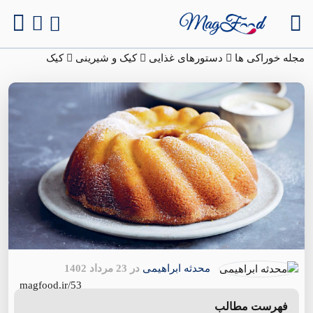
مجله خوراکی ها
دستورهای غذایی
کیک و شیرینی
کیک
محدثه ابراهیمی
در 23 مرداد 1402
magfood.ir/53
فهرست مطالب