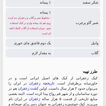
شکر سفید
1 پیمانه
1 پیمانه
- مخلوط شير و گلاب و زعفران دم كرده
شیر گاو پرچرب
روى هم يك پیمانه ولرم در کیک استفاده
شود. میزان استفاده از گلاب کاملا ذائقه
ای است.
وانیل
یک دوم قاشق چای خوری
گلاب
به مقدار لازم
طرز تهیه
کیک زعفرانی از کیک های اصیل ایرانی است و در
خاورمیانه پرطرفدار است.
تاریخچه زعفران
در ایران را
می‌توان حدود ۳ هزار سال دانست. اولین
کشت زعفران
هم در
دوره ساسانیان و از شهر قم رواج پیدا کرده است. البته بعضی
منابع تاریخی از قدمت ۵ هزار ساله
زعفران
در ایران نام
می‌برند. کیک خوشمزه زعفرانی به عنوان دسر برای صبحانه و