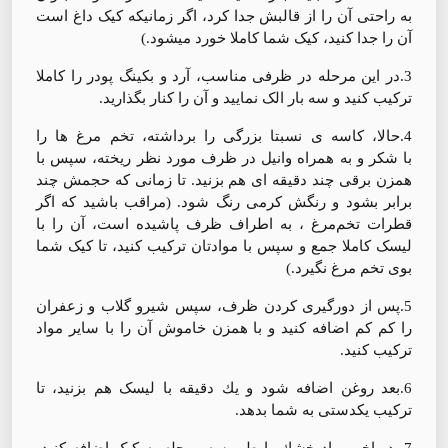
به راحتی آن را از قالبش جدا کرد، اگر زمانیکه کیک داغ است
آن را جدا کنید، کیک شما کاملا خورد میشود.)
3.در این مرحله در ظرفی مناسب، آرد و بکینگ پودر را کاملا
ترکیب کنید و سه بار الک نمایید و آن را کنار بگذارید.
4.حالا، کاسه ی نسبتا بزرگی را برداشته، تخم مرغ ها را
با شكر و به همراه وانيل در ظرف مورد نظر ریخته، سپس با
همزن برقی چند دقیقه ای هم بزنید. تا زمانى كه حجمش چند
برابر بشود و رنگش كرمی رنگ شود. (مراقب باشید که اگر
قطرات تخم‌مرغ ، به اطراف ظرف پاشیده است، آن را با
لیسک کاملا جمع و سپس با موادتان ترکیب کنید، تا کیک شما
بوی تخم مرغ نگیرد.)
5.پس از دورگیری کردن ظرف، سپس شيرو گلاب و زعفران
را كم كم اضافه كنید و با همزن خاموش آن را با سایر مواد
ترکیب کنید.
6.بعد روغن اضافه شود و يك دقيقه با لیسک هم بزنيد، تا
ترکیب یکدستی به شما بدهد.
7. در اخر مواد خشك را طي سه مرحله به کیک اضافه کنید،