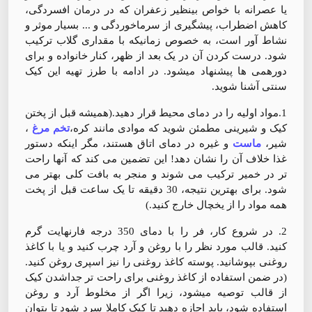
یا عصرانه با خواص بینظیر زعفران که در درمان افسردگی،
کاهش اضطراب، پیشگیری از سرماخوردگی و ... بسیار موثر و
نشاط آور است، به خصوص زمانیکه با مقداری گلاب ترکیب
شود. درست کردن آن در یک بعد از ظهر، کنار خانواده و برای
دورهمی ها پیشنهاد میشود. در ادامه با طرز تهیه این کیک
سنتی آشنا شوید.
1.مواد اولیه را در دمای محیط قرار دهید.(همیشه قبل از پختن
کیک و شیرینی مطمئن شوید که موادی مانند کره،
تخم مرغ
،
شیر،
ماست
و غیره در دمای اتاق هستند، مگر اینکه دستور
غذا خلاف آن را نشان دهد! این تضمین می کند که آنها راحت
تر در خمیر ترکیب می شوند و منجر به بافت کلی بهتر می
شود. برای بهترین نتیجه، 30 دقیقه تا یک ساعت قبل از پخت
همه مواد را از یخچال خارج کنید.)
2. در شروع کار، فر را با دمای 350 درجه فارنهایت گرم
کنید. قالب مورد نظر را با روغن و آرد چرب کنید و یا با کاغذ
روغنی بپوشانید. پوسته کاغذ روغنی را نیز اسپری روغن کنید.
(در ضمن استفاده از کاغذ روغنی برای راحت تر جداشدن کیک
از قالب توصیه میشود، زیرا اگر از مخلوط آرد و روغن
استفاده شود، باید اجازه دهید تا کیک کاملا سرد شود تا بتوان