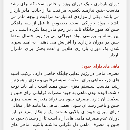
دوران بارداری ، یک دوران ویژه و خاص است که برای رشد
مناسب جنین نیازمند یکسری مراقبت ها از جانب مادر باردار
می باشد . یکی از مواردی که نیازمند مراقبت و توجه مادر می
باشد ، مواد خوراکی است. بخصوص تا قبل از سه ماهگی
جنین که هنوز جایگاه ثابتی در رحم مادر پیدا نکرده است . در
این مقاله به بررسی مواد خوراکی می پردازیم احتمال سقط
جنین در دوران بارداری را افزایش می دهند . به امید سپری
شدن یک دوران بارداری طلایی و لذت بخش برای مادران
باردار .
ماهی های دارای جیوه:
مصرف ماهی در رژیم غذایی جایگاه خاصی دارد . ترکیب اسید
های چرب ماهی برای سلامت سیستم قلبی و مغزی و همچنین
رشد مناسب سیستم مغزی جنین مفید است . اما باید توجه
داشت الوده بودن ماهی به جیوه مضرات فراوانی برای جنین و
سلامت ان دارد . مصرف جیوه می تواند منجر به اسیب مغزی
جنین و تاخیر رشد آن شود . بعضی ماهی ها مانند خال مخالی
دارای میزان جیوه ی بالایی هستند. یک راهکار مفید در این
دوران عدم مصرف ماهی های ازاد است تا از رسیدن جیوه به
جنین با مصرف ماهی دل نگرانی نداشته باشیم. ماهی های