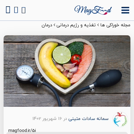
مجله خوراکی ها
تغذیه و رژیم درمانی
درمان
سمانه سادات متینی
در 16 شهریور 1402
magfood.ir/5i