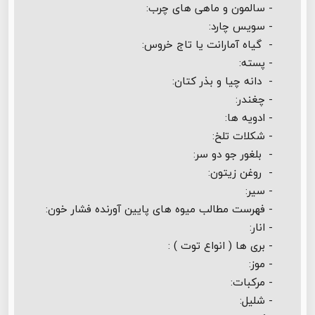
- سالمون و ماهی های چرب:
- سویس چارد:
- گیاه آمارانت یا تاج خروس:
- پسته:
- دانه چیا و بذر کتان:
- چغندر:
- ادویه ها:
- شکلات تلخ:
- بلغور جو دو سر:
- روغن زیتون:
- سیر:
- فهرست مطالب میوه های پایین آورنده فشار خون:
- انار:
- بری ها ( انواع توت ) :
- موز:
- مرکبات:
- شلیل: