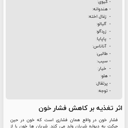
- کیوی:
- هندوانه:
- زغال اخته:
- آلبالو:
- زردآلو:
- پاپایا:
- آناناس:
- طالبی:
- سيب:
- خیار:
- هلو:
- پرتقال:
- توجه:
اثر تغذیه بر کاهش فشار خون
فشار خون در واقع همان فشاری است که خون در حین
حرکت به دیواره شریان وارد می کند. شریان ها خون را از