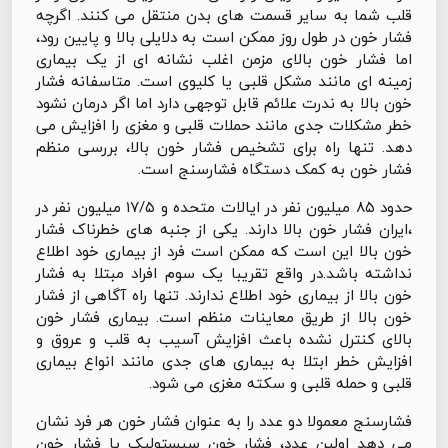
قلب شما به سایر قسمت های بدن منتقل می کنند. اگرچه
فشار خون در طول روز ممکن است به دلایلی بالا و پایین رود،
اما فشار خون بالای مزمن اغلب نشانه ای از یک بیماری
زمینه ای مانند مشکل قلبی یا کلیوی است. متاسفانه فشار
خون بالا به ندرت علائم قابل توجهی دارد اما اگر درمان نشود
خطر مشکلات جدی مانند حملات قلبی و مغزی را افزایش می
دهد. تنها راه برای تشخیص فشار خون بالا، بررسی منظم
فشار خون به کمک دستگاه فشارسنج است.
حدود ۸۵ میلیون نفر در ایالات متحده و ۱۷/۵ میلیون نفر در
،ایران فشار خون بالا دارند. یکی از جنبه های خطرناک فشار
خون بالا این است که ممکن است فرد از بیماری خود اطلاع
نداشته باشد.در واقع تقریبا یک سوم افراد مبتلا به فشار
خون بالا از بیماری خود اطلاع ندارند. تنها راه آگاهی از فشار
خون بالا از طریق معاینات منظم است. بیماری فشار خون
بالای کنترل نشده باعث افزایش آسیب به قلب و عروق و
افزایش خطر ابتلا به بیماری های جدی مانند انواع بیماری
قلبی و حمله قلبی و سکته مغزی می شود.
فشارسنج معمولا دو عدد را به عنوان فشار خون هر فرد نشان
می دهد اولین عدد، فشار خون سیستولیک یا فشار خون