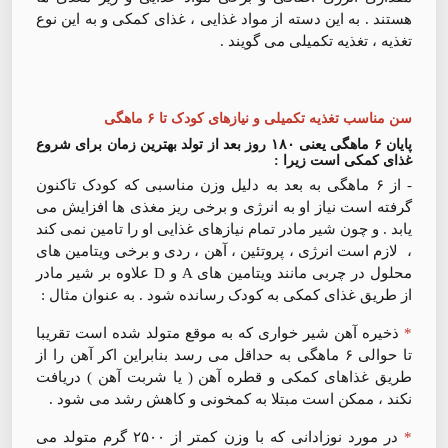
هستند . به این دسته از مواد غذایی ، غذای کمکی و به این نوع
تغذیه ، تغذیه تکمیلی می گویند .
سن مناسب تغذیه تکمیلی و نیازهای کودک تا ۶ ماهگی
پایان ۶ ماهگی یعنی ۱۸۰ روز بعد از تولد بهترین زمان برای شروع
غذای کمکی است زیرا :
- از ۶ ماهگی به بعد به دلیل وزن مناسبی که کودک تاکنون
گرفته است نیاز او به انرژی و برخی ریز مغذی ها افزایش می
یابد . و چون شیر مادر تمام نیازهای غذایی او را تامین نمی کند
، لازم است انرژی ، پروتئین ، آهن ، ردی و برخی ویتامین های
محلول در چربی مانند ویتامین های A و D علاوه بر شیر مادر
از طریق غذای کمکی به کودک رسانده شود . به عنوان مثال :
*
ذخیره آهن شیر خواری که به موقع متولد شده است تقریبا
تا حوالی ۶ ماهگی به حداقل می رسد بنابراین اکر آهن را از
طریق غذاهای کمکی و قطره آهن ( یا شربت آهن ) دریافت
نکند ، ممکن است مبتلا به کمخونی و کاهش رشد می شود .
*
در مورد نوزادانی که با وزن کمتر از ۲۵۰۰ گرم متولد می