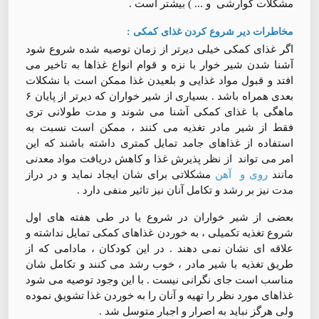
مشکلات گوارشی و ... ) بیشتر است .
مخاطرات دیر شروع کردن غذای کمکی :
اگر غذای کمکی خیلی دیرتر از زمان توصیه شده شروع شود
آشنا شدن شیر خوار با نزه و قوام انواع غذاها به تاخیر می
افتد و قبول مواد غذایی و بلعیدن غذا ممکن است با نشکلات
بعدی همراه باشد . بسیاری از شیر خواران که دیرتر از پایان ۶
ماهگی با غذای کمکی آشنا می شوند و مدت طولانی تری
فقط از شیر مادر تغذیه می کنند ، ممکن است نسبت به
استفاده از غذاهای جامد تمایل کمتری داشته باشند که این
امر می تواند از نظر پذیرش غذا و کاهش دریافت مواد معدنی
مانند
روی و آهن
مشکلاتی برای شان ایجاد نماید و در دراز
مدت نیز بر رشد و تکامل آنان نیز تاثیر منفی دارد .
بعضی از شیر خواران در شروع یا در طی هفته های اول
شروع تغذیه تکمیلی ، به خوردن غذاهای کمکی تمایل نداشته و
علاقه ای نشان نمی دهند . در این کودکان ، مادامی که از
طریق تغذیه با شیر مادر ، خوب رشد می کنند و تکامل شان
مناسب است جای نگرانی نیست . با این وجود توصیه می شود
غذاهای مورد نظر را تهیه و آنان را به خوردن غذا تشویق نموده
ولی هرگز نباید به اصرار و اجبار متوسل شد .