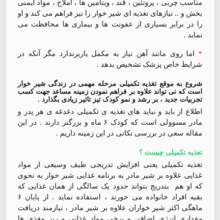
مناسب چربی ، پروتئین ، قند ، ویتامین ها ، املاح ، مواد ایمنی
بخش و .. نیازهای تغذیه ای شیر خوار را نیز فراهم می کند و او
را در برابر بسیاری از عفونت ها و بیماری ها محافظت می
نماید .
*
اما روی مانند آهن نیاز به مکمل یاریرندارد مگر آنکه در
شرایط خاص پزشک تشخیص بدهد .
شروع به موقع تغذیه تکمیلی مرحله مهمی در زندگی شیر خوار
است که نی تواند علاوه بر فراهم نمودن زمینه مساعد جهت کسب
تجربیات جدید ، بر رشد و نمو کودک تیز تاثیر زیادی بگذارد .
اطلاع از باید و نباید های تغذیه ی تکمیلی دغدغه ی هر پدر و
مادر مسوولی است که کودک ۶ ماه و بزرگتر دارند . در این
مقاله سعی در بررسی نکاتی در این زمینه داریم .
تغذیه تکمیلی چیست ؟
تغذیه تکمیلی یعنی افزایش تدریجی طیف وسیعی از مواد
غذایی علاوه بر شیر مادر به برنامه غذایی شیر خوار به نحوی
که او هم بتدریج بتواند حدود یک سالگی از همان غذایی که
بقیه افراد خانواده می خورند ، استفاده نماید . از پایان ۶
ماهگی اکثر شیر خواران علاوه بر شیر مادر ، نیازمند دریافت
مقداری انرژی اضافی و برخی مواد غذایی و ریز مغذی ها