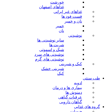
خورشت
غذاهای اصفهان
غذاهای غیر ایرانی
فست فود ها
نان و خمیر
خمیر
نان
نوشیدنی
سایر نوشیدنی ها
شربت ها
شیک و اسموتی
نوشیدنی های سرد
نوشیدنی های گرم
کیک و شیرینی
شیرینی خشک
کیک
طب سنتی
ادویه
بیماری ها و درمان
دمنوش ها
عرقیات گیاهی
گیاهان دارویی
گروه های غذایی
حبوبات