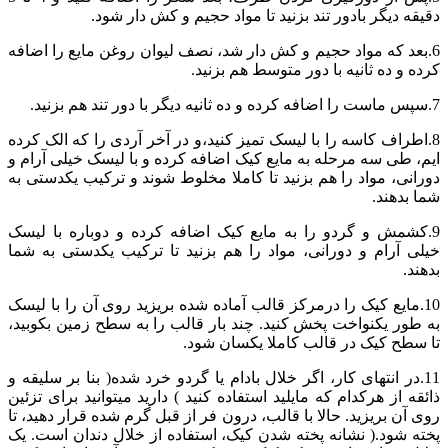
دقیقه دیگر بادور تند بزنید تا مواد حجیم و کش دار شود.
6.بعد که مواد حجیم و کش دار شد، نصف لیوان روغن مایع را اضافه
کرده و ده ثانیه با دور متوسط هم بزنید.
7.سپس ماست را اضافه کرده و ده ثانیه دیگر با دور تند هم بزنید.
8.اطراف کاسه را با لیسک تمیز کنید،و در آخر آردی را که الک کرده
ایم، طی سه مرحله به مایع کیک اضافه کرده و با لیسک خیلی آرام و
دورانی، مواد را هم بزنید تا کاملا مخلوط شوند و ترکیب یکدستی به
شما بدهند.
9.کشمش و گردو را به مایع کیک اضافه کرده و دوباره با لیسک
خیلی آرام و دورانی، مواد را هم بزنید تا ترکیب یکدستی به شما
بدهند.
10.مایع کیک را درمرکز قالب آماده شده بریزید روی آن را با لیسک
به طور یکنواخت پخش کنید. چند بار قالب را به سطح زمین بکوبید،
تا سطح کیک در قالب کاملا یکسان شود.
11.در انتهای کار، اگر خلال بادام یا گردو خرد شده( بنا بر سلیقه و
ذائقه از هرکدام که مایلید استفاده کنید ) دارید میتوانید برای تزئین
روی آن بریزید‌. حالا با قالب، درون فر از قبل گرم شده قرار دهید، تا
پخته شود.( نشانه پخته شدن کیک، استفاده از خلال دندان است. یک