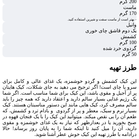
200 گرم
ماست
170 گرم
- بهتر است از ماست سفت و شیرین استفاده کنید.
وانیل
یک دوم قاشق چای خوری
کشمش
100 گرم
گردوی خرد شده
50 گرم
طرز تهیه
این کیک کشمش و گردو خوشمزه، یک غذای عالی و کامل برای
سرو با چای است! اگر ترجیح می دهید به جای شکلات، کیک هایتان
پر از آجیل و مقوی باشد، این کیک برای شما مناسب است. اگر شما
یک رژیم غذایی بسیار سالم دارید و اعتقاد دارید که همه چیز را باید
سالم مصرف کرد، کیک هایی مانند این دستور مناسبتان هستند. کیک
بسیار نرم و سبک، معطر و پر از گردوی و بادام ترد و کشمش، که
طعم آن را بی نقص میکند. میتوانید این کیک را با یک فنجان قهوه در
صبح بخورید یا در بعدازظهر که نیاز به یک غذای خوشمزه و مقوی
دارید، آن را میل کنید تا اینکه شما را به پایان روز برساند! حالا
درادامه با طرز تهیه این کیک خوش عطر آشنا شوید.