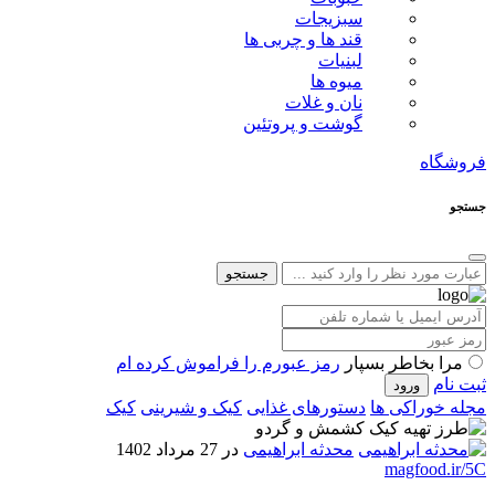
سبزیجات
قند ها و چربی ها
لبنیات
میوه ها
نان و غلات
گوشت و پروتئین
فروشگاه
جستجو
جستجو
مرا بخاطر بسپار
رمز عبورم را فراموش کرده ام
ثبت نام
مجله خوراکی ها
دستورهای غذایی
کیک و شیرینی
کیک
محدثه ابراهیمی
در 27 مرداد 1402
magfood.ir/5C