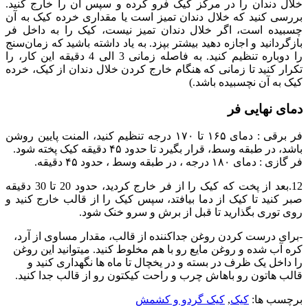
خلال دندان را در مرکز کیک فرو کرده و سپس آن را خارج کنید.
بررسی کنید که خلال دندان تمیز است یا مقداری خرده کیک به آن
چسبیده است، اگر خلال دندان تمیز نیست، کیک را به داخل فر
بازگردانید و اجازه دهید بیشتر بپزد. به یاد داشته باشید که زمان‌سنج
را دوباره تنظیم کنید. به فاصله زمانی 3 الی 4 دقیقه این کار، را
تکرار کنید تا زمانی که هنگام خارج کردن خلال دندان از کیک، خرده
کیک به آن نچسبیده باشد.)
دمای نهایی فر
فر برقی : دمای ۱۶۵ تا ۱۷۰ درجه تنظیم کنید، المنت پایین روشن
باشد، در طبقه وسط، قرار بگیرد تا حدود ۴۵ دقیقه کیک پخته شود.
فر گازی : دمای ۱۸۰ درجه ، در طبقه وسط ، حدود ۴۵ دقیقه.
12.بعد از پخت که کیک را از فر خارج کردید، حدود 20 تا 30 دقیقه
صبر کنید تا کیک از دما بیافتد، سپس کیک را از قالب خارج کنید و
روی توری بگذارید تا قبل از برش و سرو خنک شود.
-برای درست کردن روغن جداکننده از قالب، مقدار مساوی از آرد،
کره آب شده و روغن مایع رو با هم مخلوط کنید. میتوانید این روغن
را داخل یک ظرف در بسته و در یخچال تا ماه ها نگهداری کنید و
قالب هاتون رو باهاش چرب و راحت کیکتون رو از قالب جدا کنید.
برچسب ها:
کیک
,
کیک گردو و کشمش