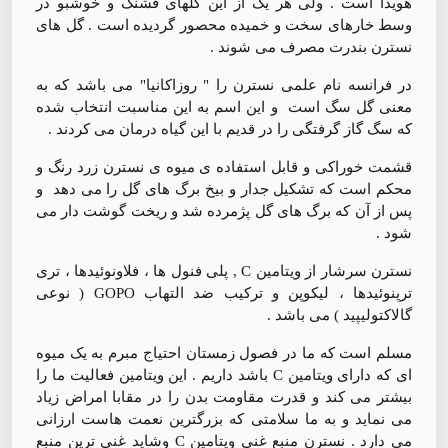
هویدا است . ولی هر یک از این گلهای قشنگ و خوشبو در
وسط خارهای سخت و خمیده محصور گردیده است . گل های
نسترن بندرت مصرف می شوند .
در فرانسه نام علمی نسترن را " روزاکانیا" می باشد که به
معنی گل سگ است و این اسم به این مناسبت انتخاب شده
که سگ گاز گرفتگی را در قدیم با این گیاه درمان می کردند .
قشمت خوراکی و قابل استفاده ی میوه ی نسترن زرد رنگ و
محکم است که تشکیل جدار و بیخ برگ های گل را می دهد و
پس از آن که برگ های گل پژمرده شد و ریخت گوشت دار می
شود .
نسترن سرشار از ویتامین C , پلی فنول ها ، فلاونوئیدها ، تری
ترپنوئیدها ، لیکوپن و ترکیب ضد التهاب GOPO ( نوعی
گالاکتولیپید ) می باشد .
مسلم است که ما در فصول زمستان احتیاج مبرم به یک میوه
ای که دارای ویتامین C باشد داریم . این ویتامین فعالیت ما را
بیشتر می کند و قدرت مقاومت بدن را در مقابا امراض زیاد
می نماید و به ما سلامتی که بزرگترین نعمت هاست ارزانی
می دارد . نسترن منبع غنی ویتامین C وشاید غنی ترین منبع