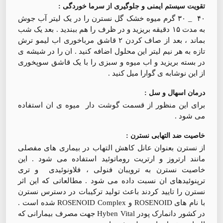
تقویت سیستم ایمنی و جلوگیری از سرما خوردگی :
۴۰ _ ۳۰ گرم میوه خشک گل نسترن را در یک لیتر آب جوش
به مدت ۱۵ دقیقه بریزید و در ظرف را هم ببندید . بعد یک شب
بماند ، بعد از صاف کردن ۲ قاشق مرباخوری اب لیمو ترش
تازه به هر نیم لیتر این محلول اضافه کنید . ان را در شیشه ی
در بسته بریزید و اب میوه و سبزی را با یک قاشق سوپخوری
از این نوشابه ی گوارا میل کنید .
درمان اسهال و سل :
برای این منظور از قسمت گوشت دار میوه ی ان استفاده
می شود .
خاصیت ضد التهابی نسترن :
از نسترن بعنوان عانل کاهش التهاب در بیماری های مفصلی
مانند ارتروز و ارتریت روماتوئید استفاده می شود . این
خاصیت نسترن به ترویبان فنولی ، فلاونوئیدی و تری
ترپنوئیدهای ان نسبت داده می شود . مطالعاتی که این اثر
نسترن را تایید کردند باعث تولید ترکیبات در دسترس نسترن
با نام های ROSENOID و ROSENOID Complex شده است .
در کشور دانمارک پودر Hyben Vital جهت مصرف بیمارانی که