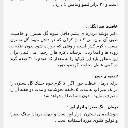
است و ۲۰ برابر لیمو ویتامین C دارد .
خاصیت ضد انگلی :
دکتر پوشه درباره ی پشم داخل میوه گل نسترن و خاصیت
طبی آن بیان می کند :( کرکی که در داخل میوه گل نسترن
هست ، کرم کش است و وقتی که خورده شود بدون اینکه به
روده ها و امعا زیانی برساند ، کرم ها را زخمی می کند .) برای
این منظور باید این کرکها را به مقدار ۱۵ صدم تا ۳۰ صدم گرم
در کمی عسل مخلوط کرده و خورد .
تصفیه ی خون :
برای درمان غلظت خون اگر ۵۰ گرم نیوه خشک گل نسترن را
در یک لیتر اب به مدت ۵ دقیقه بجوشانید و مدت دو هفته آن را
مصرف نمایید ، خون شما صاف خواهد شد .
درمان سنگ صفرا و ادرار اور :
جوشانده ی نسترن ادرار اور است و جهت درمان سنگ صفرا
و قولنج کلیوی مورد استفاده است .