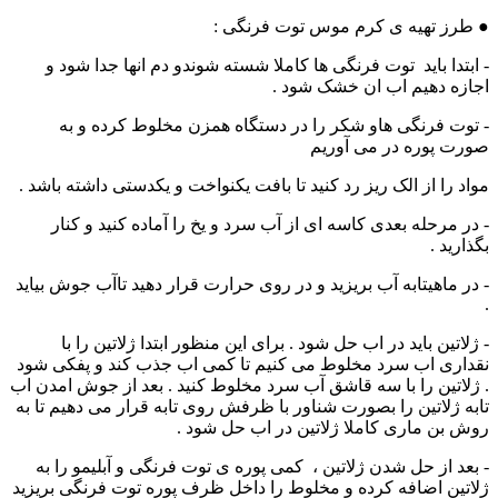
● طرز تهیه ی کرم موس توت فرنگی :
- ابتدا باید توت فرنگی ها کاملا شسته شوندو دم انها جدا شود و
اجازه دهیم اب ان خشک شود .
- توت فرنگی هاو شکر را در دستگاه همزن مخلوط کرده و به
صورت پوره در می آوریم
مواد را از الک ریز رد کنید تا بافت یکنواخت و یکدستی داشته باشد .
- در مرحله بعدی کاسه ای از آب سرد و یخ را آماده کنید و کنار
بگذارید .
- در ماهیتابه آب بریزید و در روی حرارت قرار دهید تاآب جوش بیاید
.
- ژلاتین باید در اب حل شود . برای این منظور ابتدا ژلاتین را با
نقداری اب سرد مخلوط می کنیم تا کمی اب جذب کند و پفکی شود
. ژلاتین را با سه قاشق آب سرد مخلوط کنید . بعد از جوش امدن اب
تابه ژلاتین را بصورت شناور با ظرفش روی تابه قرار می دهیم تا به
روش بن ماری کاملا ژلاتین در اب حل شود .
- بعد از حل شدن ژلاتین ، کمی پوره ی توت فرنگی و آبلیمو را به
ژلاتین اضافه کرده و مخلوط را داخل ظرف پوره توت فرنگی بریزید