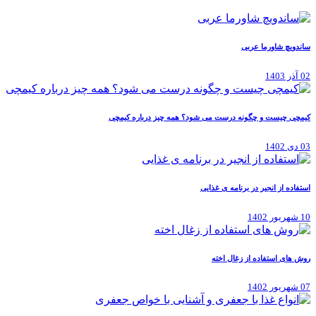
ساندویچ شاورما عربی
02 آذر 1403
کیمچی چیست و چگونه درست می شود؟ همه چیز درباره کیمچی
03 دی 1402
استفاده از انجیر در برنامه ی غذایی
10 شهریور 1402
روش های استفاده از زغال اخته
07 شهریور 1402