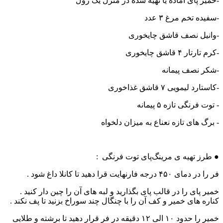
-خمیر پای اماده یا تهیه شده در منزل یک رول
-سفیده تخم مرغ ۳ عدد
-وانیل نصف قاشق چایخوری
-کرم تارتار ۴ قاشق چایخوری
-شکر نصف پیمانه
-کاستارد لیمویی ۷ قاشق غذاخوری
- توت فرنگی تازه ۵ پیمانه
- برگ های تازه نعناع به میزان دلخواه
● طرز تهیه ی مرینگ‌پای توت فرنگی :
فر را در دمای ۴۵۰ درجه فارنهایت قرا دهید تا کانلا داغ شود .
خمیر پای را در قالب پای بگذارید و لبه های آن را چین دار کنید .
کناره های خمیر و کف آن را با چنگال چند سوراخ بزنید تا پف نکند .
خمیر را حدود ۱۰ الی ۱۲ دقیقه در فر قرار دهید تا برشته و طلایی