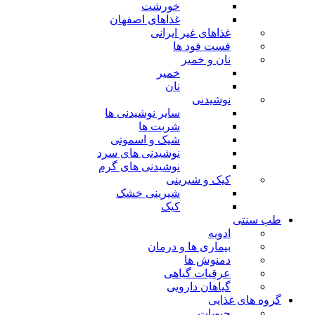
خورشت
غذاهای اصفهان
غذاهای غیر ایرانی
فست فود ها
نان و خمیر
خمیر
نان
نوشیدنی
سایر نوشیدنی ها
شربت ها
شیک و اسموتی
نوشیدنی های سرد
نوشیدنی های گرم
کیک و شیرینی
شیرینی خشک
کیک
طب سنتی
ادویه
بیماری ها و درمان
دمنوش ها
عرقیات گیاهی
گیاهان دارویی
گروه های غذایی
حبوبات