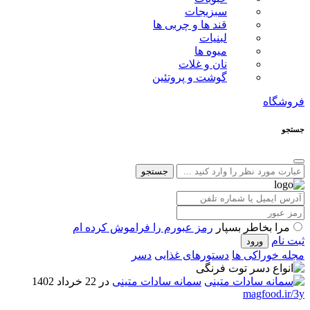
سبزیجات
قند ها و چربی ها
لبنیات
میوه ها
نان و غلات
گوشت و پروتئین
فروشگاه
جستجو
جستجو
مرا بخاطر بسپار
رمز عبورم را فراموش کرده ام
ثبت نام
مجله خوراکی ها
دستورهای غذایی
دسر
سمانه سادات متینی
در 22 خرداد 1402
magfood.ir/3y