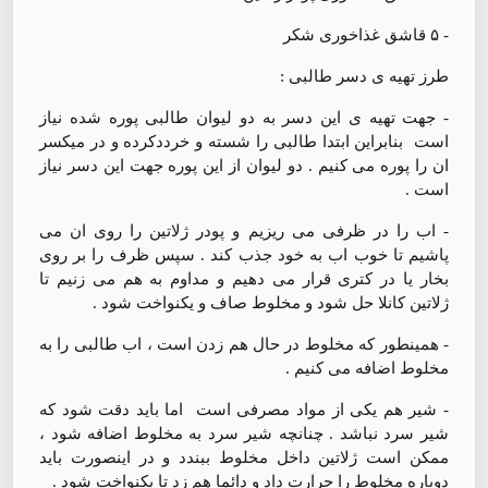
- ۵ قاشق غذاخوری شکر
طرز تهیه ی دسر طالبی :
- جهت تهیه ی این دسر به دو لیوان طالبی پوره شده نیاز
است ‌ بنابراین ابتدا طالبی را شسته و خرددکرده و در میکسر
ان را پوره می کنیم . دو لیوان از این پوره جهت این دسر نیاز
است .
- اب را در ظرفی می ریزیم و پودر ژلاتین را روی ان می
پاشیم تا خوب اب به خود جذب کند . سپس ظرف را بر روی
بخار یا در کتری قرار می دهیم و مداوم به هم می زنیم تا
ژلاتین کانلا حل شود و مخلوط صاف و یکنواخت شود .
- همینطور که مخلوط در حال هم زدن است ، اب طالبی را به
مخلوط اضافه می کنیم .
- شیر هم یکی از مواد مصرفی است ‌ اما باید دقت شود که
شیر سرد نباشد . چنانچه شیر سرد به مخلوط اضافه شود ،
ممکن است ژلاتین داخل مخلوط ببندد و در اینصورت باید
دوباره مخلوط را حرارت داد و دائما هم زد تا یکنواخت شود .