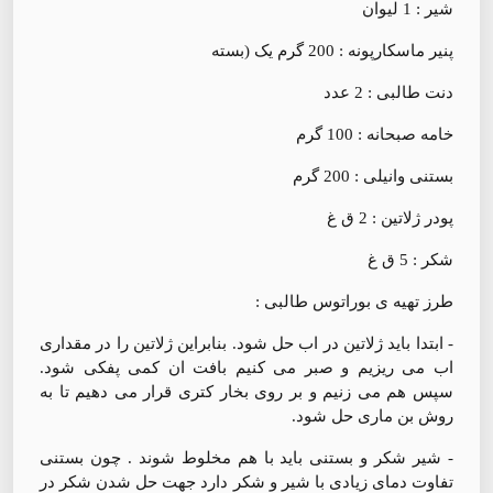
شیر : 1 لیوان
پنیر ماسکارپونه : 200 گرم یک (بسته
دنت طالبی : 2 عدد
خامه صبحانه : 100 گرم
بستنی وانیلی : 200 گرم
پودر ژلاتین : 2 ق غ
شکر : 5 ق غ
طرز تهیه ی بوراتوس طالبی :
- ابتدا باید ژلاتین در اب حل شود. بنابراین ژلاتین را در مقداری
اب می ریزیم و صبر می کنیم بافت ان کمی پفکی شود.
سپس هم می زنیم و بر روی بخار کتری قرار می دهیم تا به
روش بن ماری حل شود.
- شیر شکر و بستنی باید با هم مخلوط شوند . چون بستنی
تفاوت دمای زیادی با شیر و شکر دارد جهت حل شدن شکر در