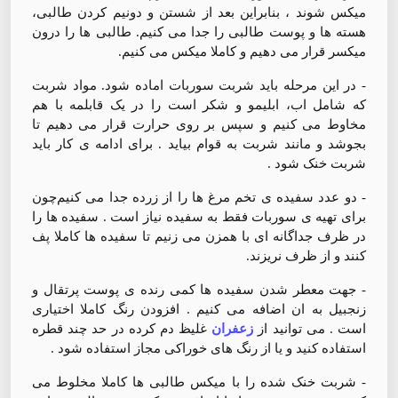
میکس شوند ، بنابراین بعد از شستن و دونیم کردن طالبی،
هسته ها و پوست طالبی را جدا می کنیم. طالبی ها را درون
میکسر قرار می دهیم و کاملا میکس می کنیم.
- در این مرحله باید شربت سوربات اماده شود. مواد شربت
که شامل اب، ابلیمو و شکر است را در یک قابلمه با هم
مخاوط می کنیم و سپس بر روی حرارت قرار می دهیم تا
بجوشد و مانند شربت به قوام بیاید . برای ادامه ی کار باید
شربت خنک شود .
- دو عدد سفیده ی تخم مرغ ها را از زرده جدا می کنیم‌چون
برای تهیه ی سوربات فقط به سفیده نیاز است . سفیده ها را
در ظرف جداگانه ای با همزن می زنیم تا سفیده ها کاملا پف
کنند و از ظرف نریزند.
- جهت معطر شدن سفیده ها کمی رنده ی پوست پرتقال و
زنجبیل به ان اضافه می کنیم .‌ افزودن رنگ کاملا اختیاری
است . می توانید از
زعفران
غلیظ دم کرده در حد چند قطره
استفاده کنید و یا از رنگ های خوراکی مجاز استفاده شود .
- شربت خنک شده را با میکس طالبی ها کاملا مخلوط می