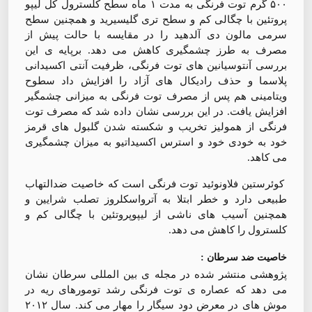
۵۰۰ گرم توت فرنگی به مدت ۱ ماه سطح کلسترول كل لیپو
پروتئین با چگالی کم و سطح تری گلیسیرید و همچنین سطح
سرمی مالون دی آلدهید را در مقایسه با حالت پیش از
مصرف به طرز چشمگیری کاهش می دهد. برپایه ی این
بررسی آنتوسیانین های توت فرنگی، ظرفیت آنتی اکسیدانی
پلاسما و حذف رادیکال های آزاد را افزایش داد سطوح
ویتامینی هم پس از مصرف توت فرنگی به میزانی چشمگیر
افزایش یافت. در این بررسی نشان داده شد که مصرف توت
فرنگی از همولیز تخریب و شکسته شدن گلبول های قرمز
خود به خودی خود و استرس اکسیداتیو به میزان چشمگیری
می کاهد.
کوئرستین فلاونوئید توت فرنگی است که خاصیت ضدالتهاب
طبیعی دارد و خطر ابتلا به آترواسکلروز تصلب شرایین و
همچنین آسیب های ناشی از لیپوپروتئین با چگالی کم و
کلسترول را کاهش می دهد.
خاصیت ضد سرطان :
پژوهشی منتشر شده در مجله ی بین المللی سرطان نشان
می دهد که عصاره ی توت فرنگی رشد تومورهای ریه در
موش های در معرض دود سیگار را مهار می کند. سال ۲۰۱۲