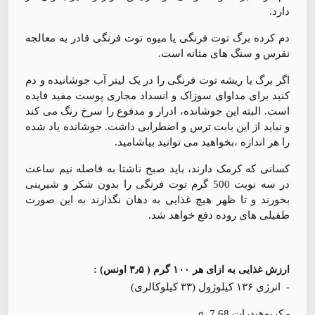
دارد.
دم کرده برگ توت فرنگی یا میوه توت فرنگی قادر به معالجه
نقرس و سنگ های مثانه است.
اگر برگ یا ریشه توت فرنگی را در یک لیتر آب جوشانیده و دم
کنید برای مداوای سوزاک و انسداد مجاری پوست مفید فایده
است. البته این جوشانده، ادرار و مدفوع را سرخ رنگ می کند
و نباید از این بابت ترس و اضطرابی داشت. جوشانده یاد شده
را هر اندازه ،بخواهید می توانید بیاشامید.
کسانی که کرمک دارند، باید صبح ناشتا به فاصله نیم ساعت
در سه نوبت 500 گرم توت فرنگی را بدون شکر و شیرینی
بخورند و تا ظهر هیچ غذایی به دهان نگذارند به این صورت
طفیلی های روده دفع خواهد شد.
ارزش غذایی به ازای هر ۱۰۰ گرم ( ۳٫۵ اونس) :
- انرژی ۱۳۶ کیلوژول (۳۳ کیلوکالری)
- کربوهیدرات g 7.68