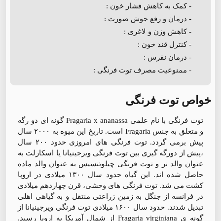
- کمک به کاهش فشار خون :
- درمان و رفع جوش صورت :
- کاهش وزن و لاغری :
- کنترل قند خون :
- درمان نقرس :
- ممنوعیت مصرف توت فرنگی :
خواص توت فرنگی
توت فرنگی با نام علمی Fragaria x ananassa گونه ای دو رگه
و متعلق به جنس Fragaria است. تاریخ این میوه به ۲۰۰۰ سال
پیش برمی گردد. توت فرنگی های امروزی حدود ۲۰۰ سال
،پیش از دورگه گیری بین توت فرنگی ویرجینیانا یا اسکارلت به
عنوان والد نر و توت فرنگی چیلوئنسیس به عنوان والد ماده
حاصل شده اند. این گیاه حدود سال ۱۳۰۰ میلادی در اروپا
کشت می شد. توت فرنگی های وحشی، قرن چهاردهم میلادی
در فرانسه از جنگل به زمین زراعتی منتقل و به گیاهی اهلی
تبدیل شدند. حدود سال ۱۶۰۰ میلادی توت فرنگی ویرجینیانا از
گونه ی Fragaria virginiana از شمال آمریکا به اروپا رسید.