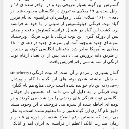
گسترش این گونه بسیار تدریجی بود و در اواخر سده ی ۱۸ و
اوایل سده ی ۱۹ میلادی به تدریج در انگلستان محبوب شد. در
دهه ی ۱۶۱۰ میلادی یکی از دولتمردان فرانسوی به نام فریزر
گیاه توت فرنگی چیلوئنسیس از شیلی را با خود به فرانسه
برد. کشت این گیاه در شمال فرانسه گسترش یافت و مدتی
پس از دورگه گیری این توت فرنگی با توت فرنگی ویرجینیانا
نمونه ای جدید به وجود آمد، این نمونه ی جدید در دهه ی ۱۸۰۰
میلادی به آمریکا صادر شد. باغبانان انگلیسی گونه ی جدید را
از طریق دانه پرورش می دادند، پس از آن تعداد ارقام توت
فرنگی از سه به سی رقم افزایش یافت.
گمان بسیاری از مردم بر آن است که توت فرنگی (strawberry
به دلیل انباشته شدن بوته های این گیاه با کاه و پوشال
(straw) به این نام خوانده شده است برخی منابع هم نام گذاری
توت فرنگی را به دلیل آن می دانند که نخستین بار جوانان
انگلیسی توت فرنگی های وحشی را برداشت می کردند و در
توده ای احاطه شده از سبزه می فروختند با این وجود، منشأ
دقیق نام گذاری این گیاه هنوز بر ما معلوم نشده است. به نظر
می رسد که نخستین رقم اصلاح شده، در دوره ی قاجار و
زمان صدارت اتابک اعظم از فرانسه به ایران آمد و اتابکی