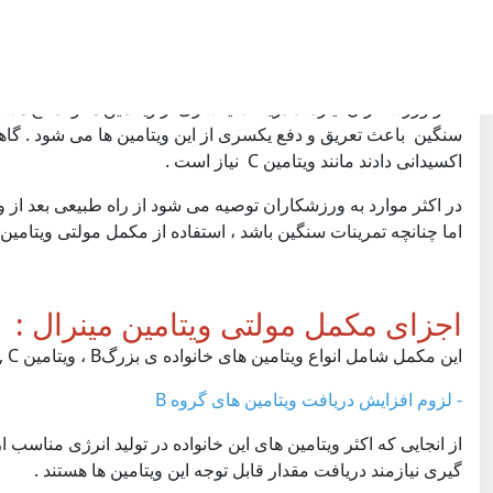
در شرایطی که بدن برای فعالیت طبیعی خود نیازمند مقدار بیشتری ا
احتمال داده می شود که دریافت فرد کفایت نکند از مکمل های ویتا
.
اکثر ورزشکاران نیازمند دریافت یکسری از ویتامین ها و املاح هست
سنگین باعث تعریق و دفع یکسری از این ویتامین ها می شود . گاهی
اکسیدانی دادند مانند ویتامین C نیاز است .
در اکثر موارد به ورزشکاران توصیه می شود از راه طبیعی بعد از ورز
اما چنانچه تمرینات سنگین باشد ، استفاده از مکمل مولتی ویتامین
اجزای مکمل مولتی ویتامین مینرال :
این مکمل شامل انواع ویتامین های خانواده ی بزرگB ، ویتامین C , آهن ، منیزیوم ، کلسیم و روی و ... وجود دارد .
- لزوم افزایش دریافت ویتامین های گروه B
از انجایی که اکثر ویتامین های این خانواده در تولید انرژی مناسب 
گیری نیازمند دریافت مقدار قابل توجه این ویتامین ها هستند .