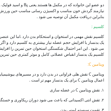
دو عضو این خانواده که در مکمل ها هستند یعنی B
و اسید فولیک و 
6
نیازمند گردش خون مناسب و اکسیژن رسانی مناسب حین ورزش است .
بنابراین دریافت مکمل آن توصیه می شود .
کلسیم :
کلسیم نقش مهمی در استخوان و استحکام بدن دارد .اما این عنص
یک بدنساز با افزایش حجم عضله نیاز بیشتری به کلسیم دارد و اگر
می شود . این امر احتمال شکستگی استخوان حین تمرین را افزایشر
کلسیم یک بدنساز انقباض عضلانی کامل و موثر کمتری حین تمرین 
ویتامین C:
ویتامین C نقش هلی فراوانی در بدن دارد و در مسیرهای بیوشیم
اعمال ویتامین C برای یک بدنساز مهم تر است .
۱. نقش ویتامین C در عضله سازی
۲. تقش انتی اکسیدانی که باعث می شود دوران ریکاوری و خستگی کوتاه تری بعد از تمرین سنگین وجود داشته باشد .
۳. تقویت سیستم ایمنی بدن