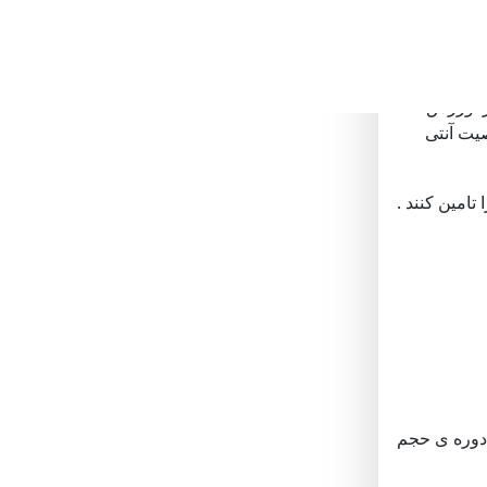
ایی او
و ورزشکاران
یرا ورزش
صیت آنتی
تامین کنند .
ر دوره ی حجم