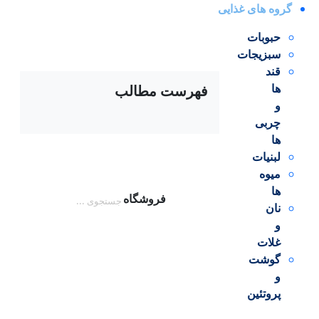
گروه های غذایی
حبوبات
سبزیجات
قند
ها
فهرست مطالب
و
چربی
ها
لبنیات
د و انسا
میوه
دن انرژی
ها
فروشگاه
نان
ی محلول در
و
بیشتر از نیاز
غلات
 البته در
گوشت
و
پروتئین