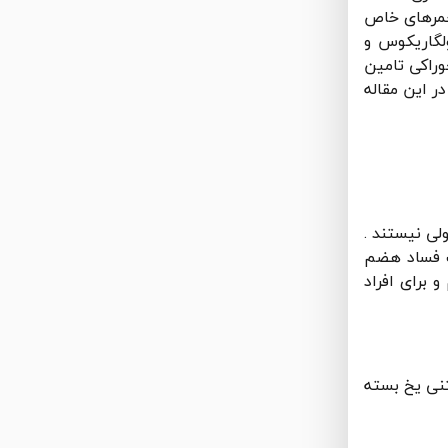
خمرهای خاص
لگاریکوس و
راکی تامین
ر این مقاله
لی نیستند .
عث فساد هضم
 برای افراد
نی یخ بسته