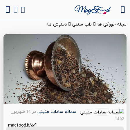
مجله خوراکی ها
طب سنتی
دمنوش ها
سمانه سادات متینی
در 14 شهریور
1402
magfood.ir/5f