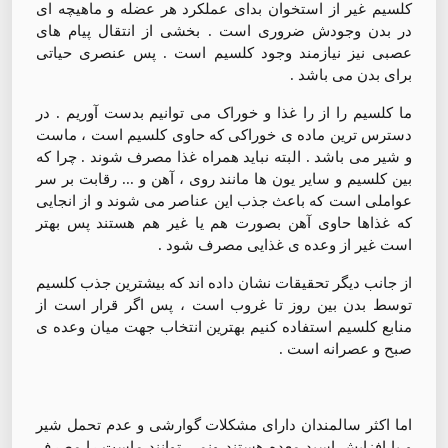
کلسیم غیر از استخوان بدای عملکرد هر عضله و ماهیچه ای
در بدن وجودش ضروری است ‌. بخشی از انتقال پیام های
عصبی نیز نیازمند وجود کلسیم است . پس عنصری حیاتی
برای بدن می باشد .
ما کلسیم را از را غذا و خوراک می توانیم بدست آوریم . در
دسترس ترین ماده ی خوراکی که حاوی کلسیم است ، ماست
و شیر می باشد . البته نباید همراه غذا مصرف شوند . چرا که
بین کلسیم و سایر یون ها مانند روی ، آهن و ... رقابت بر سر
عواملی است که باعث جذب این عناصر می شوند و از انجایی
که غذاها حاوی آهن بصورت هم یا غیر هم هستند پس بهتر
است غیر از وعده ی غذایی مصرف شود .
از جانب دیگر تحقیقات نشان داده اند که بیشترین جذب کلسیم
توسط بدن بین روز تا غروب است ، پس اگر قرار است از
منابع کلسیم استفاده کنیم بهترین انتخاب جهت میان وعده ی
صبح و عصرانه است .
اما اکثر سالمندان دارای مشکلات گوارشی و عدم تحمل شیر
و یا افزایش اسید معده هستند ونمی توانند ماست را مصرف