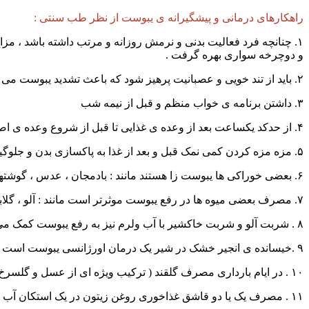
راهکارهای درمانی و پیشگیرانه ی یبوست از نظر طب سنتی :
۱. چنانچه فرد فعالیت بدنی و نرمش روزانه و مرتب داشته باشد ، م
و دوچرخه سواری بهره گرفت .
۲. باید از تند خویی و عصبانیت پرهیز شود که باعث تشدید یبوست می شود .
۳. داشتن برنامه ی خواب منظم و قبل از نیمه شب
۴. از حدکد یکساعت بعد از وعده ی غذایی تا قبل از شروع وعده ی اصلی از مایعات بنا بر نیاز استفاده شود .
۵. مزه مزه کردن کمی نمک قبل و بعد از غذا به پاکسازی بدن و جلوگیری از یبویت کمک می کند .
۶. بعضی خوراکی ها یبوست زا هستند مانند : بادمجان ، عدس ، گوشتهای مانده ، غذاهای شور ، قهوه ، چای ، شکلات ، اب یخ ، سبزی هایی مانند شاهی ، آبغوره و فست فودها که از مصرف آنها بپرهیزید .
۷. مصرف بعضی میوه ها در رفع یبوست موثرتر است مانند : آلو ، گلابی ، انجیر ، زرد آلو ، مویز ، برگه و آلوی خیسانده
۸ . شربت آلو و شربت خاکشیر با آب ولرم نیز به رفع یبوست کمک می کند .
۹ .خیسانده ی انجیر خشک در شیر یک درمان اورژانسی یبوست است .
۱۰ . در ایام بارداری مصرف گلقند ( ترکیب ویژه ای از عسل و گلسرخ ) به رفع یبوست کمک می کند .
۱۱ . مصرف یک یا دو قاشق غذاخوری روغن زیتون در یک استکان آب ولرم قبل از ناهار و شام برای تمام سنین و افراد موثر است .