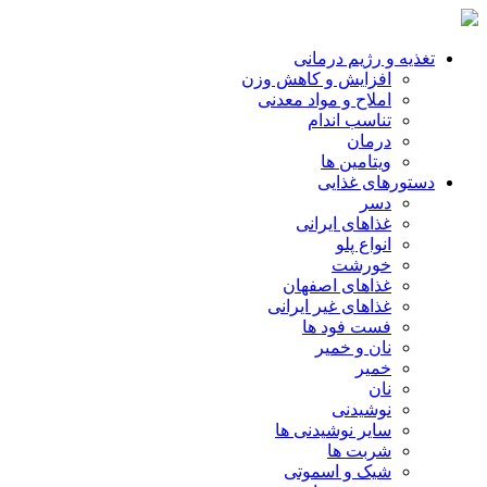
تغذیه و رژیم درمانی
افزایش و کاهش وزن
املاح و مواد معدنی
تناسب اندام
درمان
ویتامین ها
دستورهای غذایی
دسر
غذاهای ایرانی
انواع پلو
خورشت
غذاهای اصفهان
غذاهای غیر ایرانی
فست فود ها
نان و خمیر
خمیر
نان
نوشیدنی
سایر نوشیدنی ها
شربت ها
شیک و اسموتی