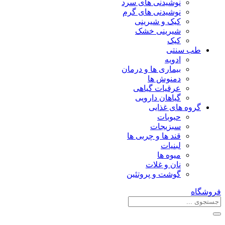
نوشیدنی های سرد
نوشیدنی های گرم
کیک و شیرینی
شیرینی خشک
کیک
طب سنتی
ادویه
بیماری ها و درمان
دمنوش ها
عرقیات گیاهی
گیاهان دارویی
گروه های غذایی
حبوبات
سبزیجات
قند ها و چربی ها
لبنیات
میوه ها
نان و غلات
گوشت و پروتئین
فروشگاه