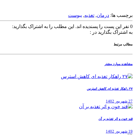
برچسب ها:
درمان
,
تغذیه
,
یبوست
0
نفر این پست را پسندیده اند.
این مطلب را به اشتراک بگذارید:
به اشتراک بگذارید در :
مطالب مرتبط
مشاهده موارد بیشتر
۲۷ راهکار تغذیه ای کاهش استرس
27 شهریور 1402
قند خون و اثر تغذیه بر آن
19 شهریور 1402