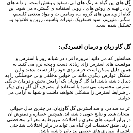
گل های این گیاه به رنگ های آبی، سفید و بنفش است. از دانه های
آن در تهیه ی روغن های دارویی استفاده ی گسترده می شود. این
گیاه از ویتامین های گروه ب، ویتامین ث و مواد معدنی کلسیم،
منگنز، منیزیم، اسید فسفریک، نیترات پتاسیم، رزین و فلانوئید و...
تشکیل شده است.
گل گاو زبان و درمان افسردگی:
همانطور که می دانید امروزه افراد در شبانه روز با استرس و
موقعیت های استرس زای زیادی دست و پنجه نرم می کنند. به
همین دلیل ممکن است خونسردی خود را از دست بدهند و این
مشکل عوارض دیگری مانند بی خوابی بدخلقی و بی حوصلگی را به
دنبال داشته باشد. اما گل گاوزبان یک آرامش بخش و درمان خانگی
استرس محسوب می شود‌ با استفاده از مصرف گل گاو زبان دیگر
در شرایط استرس زا مشکلی نخواهید داشت و شبها به آرامی می
خوابید.
اثرات ضد درد و ضد استرس گل گاوزبان، در چندین مدل حیوانی
امتحان شده و نتایج خوبی داشته اند. همچنین عصاره و دمنوش آن
در برابر آسیب های مغزی و اختلالات مربوط به مغز اثر محافظتی
دارند. طبق تحقیقات این گیاه می تواند در برابر اختلالات شناختی
ناشی از بیماری های عصبی نیز تاثیر داشته باشد.