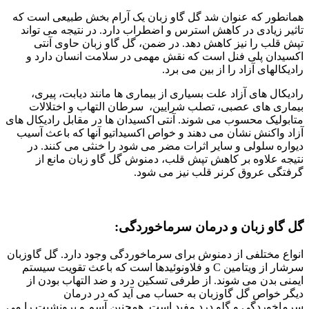
همانطور که عنوان شد گل گاو زبان یک آرام بخش طبیعی است که
تاثیر زیادی در کاهش استرس و اضطراب دارد. در نتیجه می تواند
تپش قلب را نیز کاهش دهد. در ضمن، گل گاو زبان حاوی آنتی
اکسیدان پلی فنل است که نقش مهمی در سلامت انسان دارد و
رادیکالهای آزاد را از بین می برد.
رادیکال های آزاد علت بسیاری از بیماری ها مانند دیابت، پیری،
بیماری های عصبی، تصلب شرایین، سرطان التهاب و اختلالات
متابولیک محسوب می شوند. آنتی اکسیدان ها در مقابل رادیکال های
آزاد واکنش نشان می دهند و خواص اکسیداتیو آنها که باعث آسیب
دیواره سلولی و سایر اثرات مضر می شود را خنثی می کنند. در
نتیجه علاوه بر کاهش تپش قلب، دمنوش گل گاو زبان مانع از
گرفتگی عروق کرنر قلب نیز می شود.
گل گاو زبان و درمان سرماخوردگی:
انواع مختلفی از دمنوش برای سرماخوردگی وجود دارد. گل گاوزبان
سرشار از ویتامین C و فلاونوئیدها است که باعث تقویت سیستم
ایمنی بدن می شوند. از طرفی تسکین درد و ضد التهاب بودن از
دیگر خواص گل گاوزبان به حساب می آید که در درمان
سرماخوردگی و گلو درد مفید است. همچنین آسم و برونشیت را می