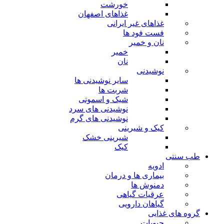
خورشت
غذاهای اصفهان
غذاهای غیر ایرانی
فست فود ها
نان و خمیر
خمیر
نان
نوشیدنی
سایر نوشیدنی ها
شربت ها
شیک و اسموتی
نوشیدنی های سرد
نوشیدنی های گرم
کیک و شیرینی
شیرینی خشک
کیک
طب سنتی
ادویه
بیماری ها و درمان
دمنوش ها
عرقیات گیاهی
گیاهان دارویی
گروه های غذایی
حبوبات