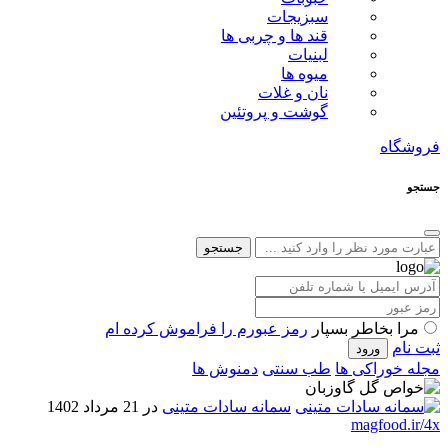
سبزیجات
قند ها و چربی ها
لبنیات
میوه ها
نان و غلات
گوشت و پروتئین
فروشگاه
جستجو
جستجو
مرا بخاطر بسپار
رمز عبورم را فراموش کرده ام
ثبت نام
مجله خوراکی ها
طب سنتی
دمنوش ها
سمانه سادات متینی
در 21 مرداد 1402
magfood.ir/4x