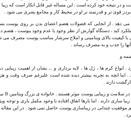
و در نتیجه خود کرده است ‌. این مساله غیر قابل انکار است که زیبا 
بردز قوی تر و قدرتمند تر او در محیط کار و مجامع بشری می شود .
 می دهد . از انجایی که فضولات هضم اعضای بدن بر روی پوست بسیار
ملکرد کبد ، دستگاه گوارش از نظر وجود یا عدم وجود یبوست ، هضم
ایی با کیفیت بالای ویتامینی و املاح سرشار مناسب پوست مصرف می ش
ها را جذب و به مصرف رساند .
ضمه و
 انواع کرم ها ، ژل ها ، لایه برداری و ... نشان از اهمیت زیبایی د
ارد . اما انچه به تجربه بیشتر دیده شده است علیرغم صرف وقت و هز
بازگشت دارند .
یک راهکار دیگر ویتامین ت
با سازی دارند . اما بارها اتفاق افتاده با وجود مکمل یاری و توجه ویژ
ز هم موفقیت چندانی در زیباسازی پوست حاصل نمی شود . در این مقاله 
د .