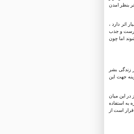
تر بنظر امدن
 اثر دارد ،
 درست و جذب
وند اما چون
ر زندگی بشر
ینه جهت این
راپی است . ویتامین هایی مانند E , C و A در سلامت و زیبایی پوست موثر هستند . خانواده ی بزرگ ویتامین B نیز در این میان
ه به استفاده
قرار است از