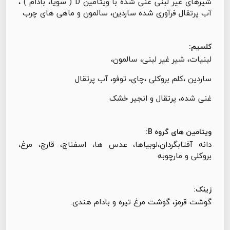
شیرهای غیر لبنی غنی شده با ویتامین D ( سویا، بادام ) ،
آب پرتقال فرآوری شده ساردین، سالمون و ماهی های چرب
کلسیم:
لبنیات، شیر غیر لبنی، سالمون،
ساردین ،کلم بروکلی ،چای، توفو، آب پرتقال
غنی شده، پرتقال و انجیر خشک
ویتامین های گروه B:
دانه آفتابگردان،لوبیاها، عدس ها، اسفناج، قارچ، مرغ،
بروکلی و مارچوبه
زینک:
گوشت قرمز، گوشت مرغ تیره و بادام هندی.