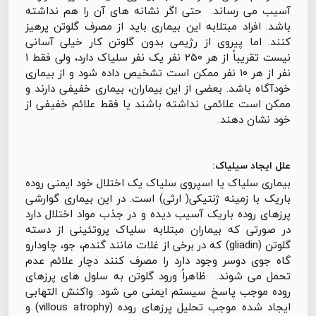
آسیب می رساند. حتی اگر نشانه های آن را هم نداشته
باشد. افراد مبتلابه این بیماری باید از مصرف گلوتن پرهیز
کنند. اما پیروی از رژیمی بدون گلوتن کار خیلی آسانی
نیست تقریباً از هر ۲۵۰ نفر یک نفر سلیاک دارد، ولی فقط ۱
نفر از هر ۱۰ نفر ممکن است تشخیص داده شود و از بیماری
خودآگاه باشد. بعضی از این بیماران، بیماری خفیفی دارند و
ممکن است علائمی نداشته باشند یا فقط علائم خفیفی از
خود نشان دهند.
علل ایجاد سیلیاک:
بیماری سلیاک یا اسپروی سلیاک یک اختلال خود ایمنی روده
باریک با زمینه ژنتیکی( ارثی) است. در این بیماری گوارشی
پرزهای روده باریک آسیب دیده و در جذب مواد اختلال دارد
در صورتی که بیماران مبتلابه سلیاک پروتئینی از دسته
گلوتن (gliadin) که در برخی از غلات مانند گندم، جو، چاودارو
گاه جوی دوسر وجود دارد را مصرف کنند دچار علائم عدم
تحمل می شوند. ظاهراً ورود گلوتن به سلول های پرزهای
روده موجب پاسخ سیستم ایمنی می شود. واکنش التهابی
ایجاد شده موجب تحلیل پرزهای روده (villous atrophy) و