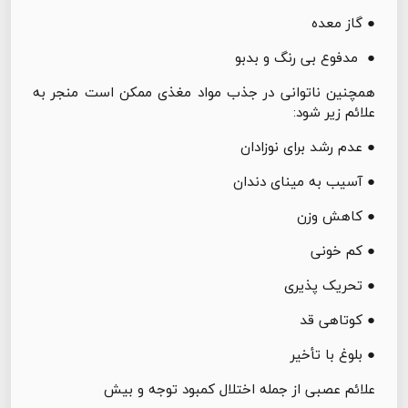
● گاز معده
● مدفوع بی رنگ و بدبو
همچنین ناتوانی در جذب مواد مغذی ممکن است منجر به
علائم زیر شود:
● عدم رشد برای نوزادان
● آسیب به مینای دندان
● کاهش وزن
● کم خونی
● تحریک پذیری
● کوتاهی قد
● بلوغ با تأخیر
علائم عصبی از جمله اختلال کمبود توجه و بیش