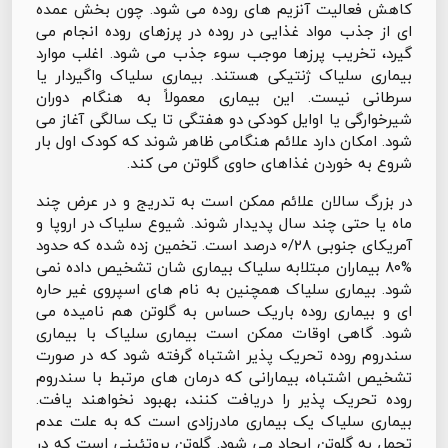
کاهش فعالیت آنزیم های روده می شود. چون بخش عمده
ای از جذب مواد غذایی در روده در پرزهای روده انجام می
گیرد، تخریب پرزها موجب سوء جذب می شود. اغلب موارد
بیماری سلیاک ژنتیکی هستند. بیماری سلیاک واگیردار یا
سرطانی نیست. این بیماری معمولاً به هنگام دوران
شیرخوارگی یا اوایل کودکی دو هفتگی تا یک سالگی آغاز می
شود. امکان دارد علائم هنگامی ظاهر شوند که کودک اول بار
شروع به خوردن غذاهای حاوی گلوتن می کند.
در بزرگ سالان علائم ممکن است به تدریج و در عرض چند
ماه یا حتی چند سال پدیدار شوند. شیوع سلیاک در اروپا و
آمریکای جنوبی ۰/۲۸ درصد است. تخمین زده شده که حدود
%۸۰ بیماران مبتلابه سلیاک بیماری شان تشخیص داده نمی
شود. بیماری سلیاک همچنین به نام های اسپروی غیر حاره
ای و بیماری روده باریک حساس به گلوتن هم نامیده می
شود. گاهی اوقات ممکن است بیماری سلیاک با بیماری
سندروم روده تحریک پذیر اشتباه گرفته شود که در صورت
تشخیص اشتباه، بیمارانی که درمان های مرتبط با سندروم
روده تحریک پذیر را دریافت کنند، بهبود نخواهند یافت.
بیماری سلیاک یک بیماری مادرزادی است که به علت عدم
تحمل به گلوتن ایجاد می شود. گلوتن پروتئینی است که در