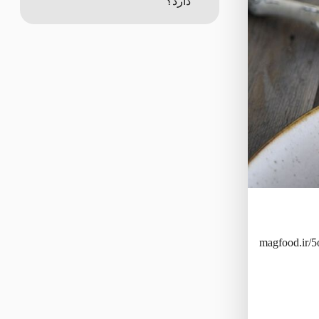
دارد؟
magfood.ir/5