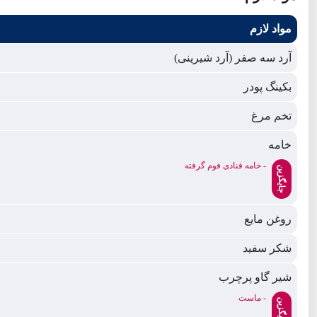
مواد لازم
آرد سه صفر (آرد شیرینی)
بکینگ پودر
تخم مرغ
خامه
- خامه قنادی فوم گرفته
جایگزین
روغن مایع
شکر سفید
شیر گاو پرچرب
- ماست
جایگزین