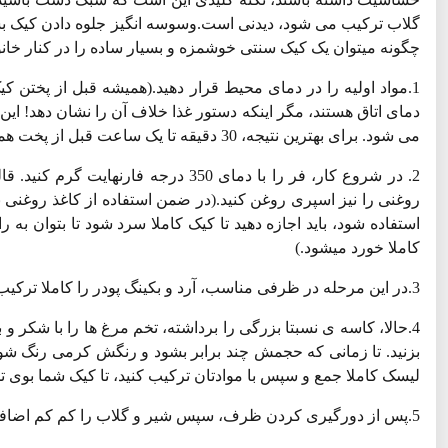
گلاب ترکیب می شود، دیدنی است.وسوسه انگیز جلوه دادن کیک بسیار
چگونه میتوان یک کیک سنتی خوشمزه و بسیار ساده را در کنار خانو
1.مواد اولیه را در دمای محیط قرار دهید.(همیشه قبل از پختن
دمای اتاق هستند، مگر اینکه دستور غذا خلاف آن را نشان دهد! ای
می شود. برای بهترین نتیجه، 30 دقیقه تا یک ساعت قبل از پخت همه مواد را از یخچال خارج کنید.)
2. در شروع کار، فر را با دمای 350 در
روغنی را نیز اسپری روغن کنید.(در ضمن استفاده از کاغذ روغنی 
استفاده شود، باید اجازه دهید تا کیک کاملا سرد شود تا بتوان به 
کاملا خورد میشود.)
3.در این مرحله در ظرفی مناسب، آرد و بکینگ پودر را کاملا ترکیب کنید و سه بار الک نمایید و آن را کنار بگذارید.
4.حالا، کاسه ی نسبتا بزرگی را برداشته، تخم مرغ ها را با شكر
بزنید. تا زمانى كه حجمش چند برابر بشود و رنگش كرمی رنگ شو
لیسک کاملا جمع و سپس با موادتان ترکیب کنید، تا کیک شما بوی ت
5.پس از دورگیری کردن ظرف، سپس شير و گلاب را كم كم اضافه كنید و با همزن خاموش آن را با سایر مواد ترکیب کنید.