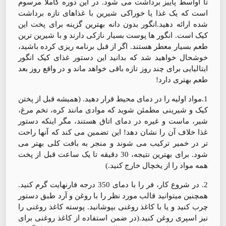
تا اواسط پاییز برداشت می شود. در این دوره کاملاً مرسوم
است که یک غذا یا خوراکی شیرین با غذاهای تازه برداشت
شده ارائه دهید.انگور بدون دانه بهترین گزینه برای پخت این
کیک است. انگور ها پوست بسیار نازکی دارند و با شیرین ترین
طعم بسیار معطر هستند. اگر از قبل برنامه ریزی کرده باشید،
خوشحال خواهید شد که بدانید این دستور غذای کیک انگور
ایتالیایی برای چند روز تازه باقی خواهد ماند و در واقع روز بعد
طعم بهتری دارد!
1.مواد اولیه را در دمای محیط قرار دهید. (همیشه قبل از پختن
کیک و شیرینی مطمئن شوید که موادی مانند کره، تخم مرغ،
شیر، ماست و غیره در دمای اتاق هستند، مگر اینکه دستور
غذا خلاف آن را نشان دهد! این تضمین می کند که آنها راحت
تر در خمیر ترکیب می شوند و منجر به بافت کلی بهتر می
شود. برای بهترین نتیجه، 30 دقیقه تا یک ساعت قبل از پخت
همه مواد را از یخچال خارج کنید.)
2. در شروع کار، فر را با دمای 350 درجه فارنهایت گرم کنید.
همچنین میتوانید قالب مورد نظر را با روغن و آرد طبق دستور
چرب کنید و یا با کاغذ روغنی بپوشانید. پوسته کاغذ روغنی را
نیز اسپری روغن کنید.(در ضمن استفاده از کاغذ روغنی برای