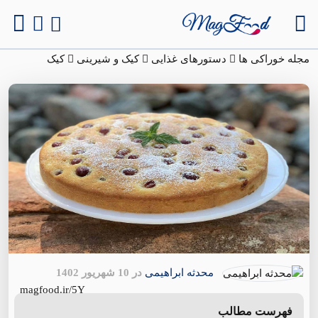
مجله خوراکی ها
دستورهای غذایی
کیک و شیرینی
کیک
محدثه ابراهیمی
در 10 شهریور 1402
magfood.ir/5Y
فهرست مطالب