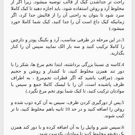
راحت تر جداشدن کیک از قالب توصیه میشود، زیرا اگر از
مخلوط آرد و روغن استفاده شود، باید اجازه دهید تا کیک کاملا
سرد شود تا بتوان به راحتی آن را از قالبش جدا کرد، اگر
زمانیکه کیک داغ است آن را جدا کنید، کیک شما کاملا خورد
میشود.)
3.در این مرحله در ظرفی مناسب، آرد و بکینگ پودر و دارچین
را کاملا ترکیب کنید و سه بار الک نمایید سپس آن را کنار
بگذارید.
4.کاسه ی نسبتا بزرگی برداشته، ابتدا تخم مرغ ها، شکر را با
دور تند همزن مخلوط کنید، تا کشدار و روشن و حجیم
شود. (مراقب باشید که اگر قطرات تخم‌مرغ ، به اطراف
ظرف پاشیده است، آن را با لیسک کاملا جمع و سپس با
موادتان ترکیب کنید، تا کیک شما بوی تخم مرغ نگیرد.)
5.پس از دورگیری کردن ظرف، سپس به آن کره ذوب شده و
روغن را اضافه کنید و در حد 10 ثانیه باهم مخلوط کنید، تا تر
کیب شوند.
6.سپس شیر و وانیل را به آن اضافه کرده و با دور کند همزن
یک دقیقه مخلوط کنید تا موادتان یکدست شود.