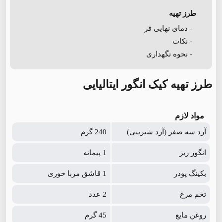
طرز تهیه
- دمای نهایی فر
- نکات
- نحوه نگهداری
طرز تهیه کیک انگور ایتالیایی
مواد لازم
آرد سه صفر (آرد شیرینی)
240 گرم
انگور ریز
1 پیمانه
بکینگ پودر
1 قاشق مربا خوری
تخم مرغ
2 عدد
روغن مایع
45 گرم