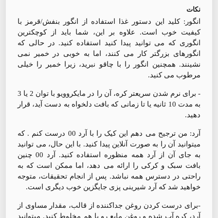
نکات
انگور: کلید این دستور غذا استفاده از انگور بنفش/قرمز با
کیفیت خوب است. علاوه بر این، شما باید از کوچکترین
انگوری که می توانید پیدا کنید استفاده کنید. در حالی که
انگورهای بزرگتر کار می کنند، اما به خوبی در خمیر نمی
نشینند. همچنین انگور را با چاقو نبرید، زیرا خمیر را خیلی
مرطوب می کنید.
- برای نرم شدن سریعتر کره، آن را در مایکروویو با توان 2 یا 3
به مدت 10 ثانیه یا تا زمانی که بافت دلخواه به دست آید، قرار
دهید.
آرد: من ترجیح می دهم این کیک را با آرد 00 درست کنم . که
میتوانید آن را به صورت آنلاین پیدا کنید. با این حال، می توانید
به جای آن از آرد همه منظوره استفاده کنید. آرد 00 چنین
بافت سبک و کرکی را ارائه می دهد، اما ممکن است که به
راحتی در دسترس همه نباشد. پس از انجام تحقیقات، متوجه
خواهید شد که آرد شیرینی پزی جایگزین خوب دیگری است.
-برای درست کردن روغن جداکننده از قالب، مقدار مساوی از
آرد، کره آب شده و روغن مایع رو با هم مخلوط کنید. میتوانید