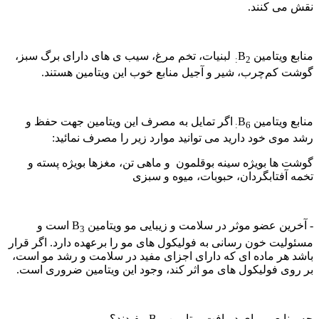
نقش می کنند.
منابع ویتامین B
لبنیات، تخم مرغ، سیب ی های دارای برگ سبز،
2:
گوشت کم‌چرب، شیر و آجیل منابع خوب این ویتامین هستند.
منابع ویتامین B
اگر تمایل به مصرف این ویتامین جهت حفظ و
6:
رشد موی خود دارید می توانید موارد زیر را مصرف نمائید:
گوشت ها بویژه سینه بوقلمون و ماهی تن، مغزها بویژه پسته و
تخمه آفتابگردان، حبوبات، میوه و سبزی
- آخرین عضو موثر در سلامت و زیبایی مو ویتامین B
است و
3
مسئولیت خون رسانی به فولیکول های مو را برعهده دارد. اگر قرار
باشد هر ماده ای که دارای اجزای مفید در سلامت و رشد مو است،
بر روی فولیکول های مو اثر کند، وجود این ویتامین ضروری است.
چه منابعی برای دریافت ویتامین B
مفیدند؟