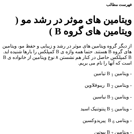
فهرست مطالب
ویتامین های موثر در رشد مو (
ویتامین های گروه B )
از دیگر گروه ویتامین های موثر در رشد و زیبایی و حفظ مو، ویتامین
های گروه B هستند. حتما همه واژه ی B کمپلکس را بارها شنیده اید.
B کمپلکس حاصل در کنار هم نشستن ۸ نوع ویتامین از خانواده ی B
است که آنها را نام می بریم.
- ویتامین B
تیامین
1
- ویتامین B
ریبوفلاوین
2
- ویتامین B
نیاسین
3
- ویتامین B
پنتوتنیک اسید
5
- ویتامی B
پیریدوکسین
6
- ویتامین B
بیوتین
7