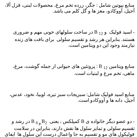
منابع بیوتین شامل : جگر، زرده تخم مرغ، محصولات لبنی، قزل آلا،
آجیل، آووکادو، مغز ها و گل کلم می باشد.
- اسید فولیک و B
در ساخت سلولهای خونی مهم و ضروری
12
هستند. بنابراین هر رشد و تقسیم سلولی برای بافت های زنده
نیازمند وجود این دو ویتامین است.
منابع ویتامین B
: پروتئین های حیوانی از جمله گوشت، مرغ،
12
ماهی، تخم مرغ و لبنیات است.
منابع اسید فولیک شامل: سبزیجات سبز تیره، لوبیا، نخود، عدس،
آجیل، دانه ها و آووکادو است.
- دو عضو دیگر خانواده ی B کمپلکس ، یعنی B
B
در رشد و
2 و
6
تقسیم سلولی و تمایز سلول ها نقش دارند، بنابراین در سلامت
فولیکول های مو و تقسیم به جا واعمال درست این سلول ها ایفای