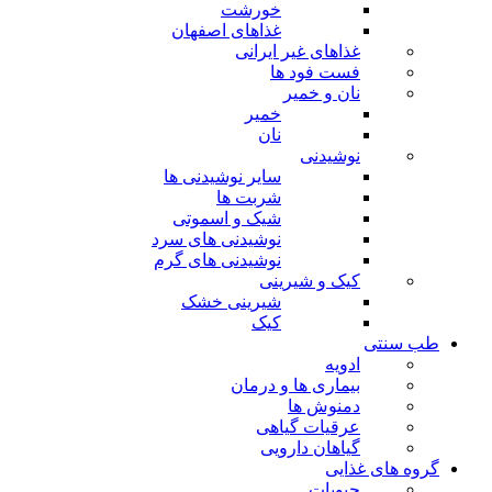
خورشت
غذاهای اصفهان
غذاهای غیر ایرانی
فست فود ها
نان و خمیر
خمیر
نان
نوشیدنی
سایر نوشیدنی ها
شربت ها
شیک و اسموتی
نوشیدنی های سرد
نوشیدنی های گرم
کیک و شیرینی
شیرینی خشک
کیک
طب سنتی
ادویه
بیماری ها و درمان
دمنوش ها
عرقیات گیاهی
گیاهان دارویی
گروه های غذایی
حبوبات