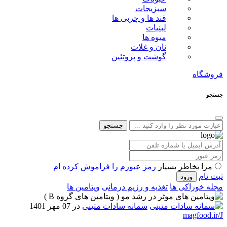
سبزیجات
قند ها و چربی ها
لبنیات
میوه ها
نان و غلات
گوشت و پروتئین
فروشگاه
جستجو
جستجو
مرا بخاطر بسپار
رمز عبورم را فراموش کرده ام
ثبت نام
مجله خوراکی ها
تغذیه و رژیم درمانی
ویتامین ها
سمانه سادات متینی
در 07 مهر 1401
magfood.ir/J