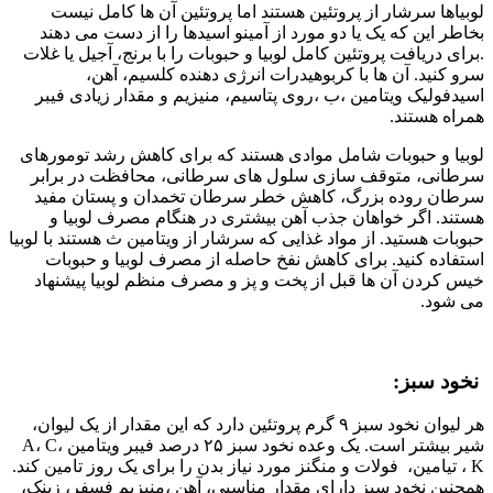
لوبیاها سرشار از پروتئین هستند اما پروتئین آن ها کامل نیست
بخاطر این که یک یا دو مورد از آمینو اسیدها را از دست می دهند
.برای دریافت پروتئین کامل لوبیا و حبوبات را با برنج، آجیل یا غلات
سرو کنید. آن ها با کربوهیدرات انرژی دهنده کلسیم، آهن،
اسیدفولیک ویتامین ،ب ،روی پتاسیم، منیزیم و مقدار زیادی فیبر
همراه هستند.
لوبيا و حبوبات شامل موادی هستند که برای کاهش رشد تومورهای
سرطانی، متوقف سازی سلول های سرطانی، محافظت در برابر
سرطان روده بزرگ، کاهش خطر سرطان تخمدان و پستان مفید
هستند. اگر خواهان جذب آهن بیشتری در هنگام مصرف لوبیا و
حبوبات هستید. از مواد غذایی که سرشار از ویتامین ث هستند با لوبیا
استفاده کنید. برای کاهش نفخ حاصله از مصرف لوبيا و حبوبات
خیس کردن آن ها قبل از پخت و پز و مصرف منظم لوبیا پیشنهاد
می شود.
نخود سبز:
هر لیوان نخود سبز ۹ گرم پروتئین دارد که این مقدار از یک لیوان،
شیر بیشتر است. یک وعده نخود سبز ۲۵ درصد فیبر ویتامین A، C،
K ، تیامین، فولات و منگنز مورد نیاز بدن را برای یک روز تامین کند.
همچنین نخود سبز دارای مقدار مناسبی، آهن ،منیزیم فسفر، زینک،