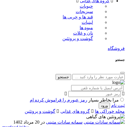
گروه های غذایی
حبوبات
سبزیجات
قند ها و چربی ها
لبنیات
میوه ها
نان و غلات
گوشت و پروتئین
فروشگاه
جستجو
جستجو
مرا بخاطر بسپار
رمز عبورم را فراموش کرده ام
ثبت نام
مجله خوراکی ها
گروه های غذایی
گوشت و پروتئین
سمانه سادات متینی
در 20 مرداد 1402