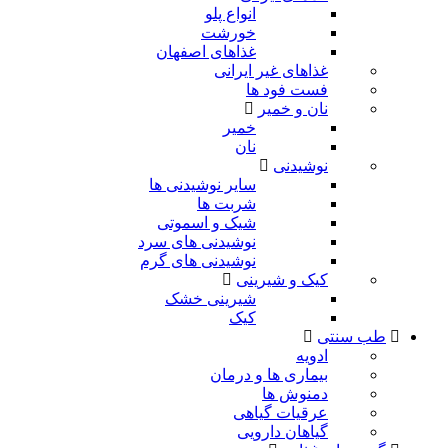
انواع پلو
خورشت
غذاهای اصفهان
غذاهای غیر ایرانی
فست فود ها
نان و خمیر
خمیر
نان
نوشیدنی
سایر نوشیدنی ها
شربت ها
شیک و اسموتی
نوشیدنی های سرد
نوشیدنی های گرم
کیک و شیرینی
شیرینی خشک
کیک
طب سنتی
ادویه
بیماری ها و درمان
دمنوش ها
عرقیات گیاهی
گیاهان دارویی