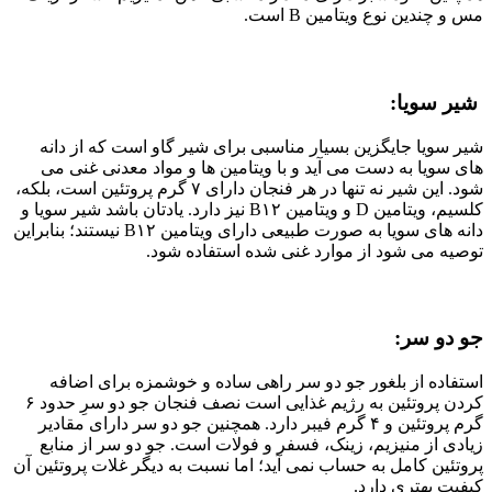
مس و چندین نوع ویتامین B است.
شیر سویا:
شیر سویا جایگزین بسیار مناسبی برای شیر گاو است که از دانه
های سویا به دست می آید و با ویتامین ها و مواد معدنی غنی می
شود. این شیر نه تنها در هر فنجان دارای ۷ گرم پروتئین است، بلکه،
کلسیم، ویتامین D و ویتامین B۱۲ نیز دارد. یادتان باشد شیر سویا و
دانه های سویا به صورت طبیعی دارای ویتامین B۱۲ نیستند؛ بنابراین
توصیه می شود از موارد غنی شده استفاده شود.
جو دو سر:
استفاده از بلغور جو دو سر راهی ساده و خوشمزه برای اضافه
کردن پروتئین به رژیم غذایی است نصف فنجان جو دو سرِ حدود ۶
گرم پروتئین و ۴ گرم فیبر دارد. همچنین جو دو سر دارای مقادیر
زیادی از منیزیم، زینک، فسفر و فولات است. جو دو سر از منابع
پروتئین کامل به حساب نمی آید؛ اما نسبت به دیگر غلات پروتئین آن
کیفیت بهتری دارد.