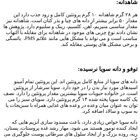
شاهدانه:
هر ۲۸ گرم شاهدانه ۱۰ گرم پروتئین کامل و زود جذب دارد این
مقدار ۵۰ برابر بیشتر از دانه های چیا و بذر کتان است. شاهدانه نیز
مقدار مناسبی منیزیم، آهن، کلسیم، زینک و سلنیوم دارد. پژوهش ها
نشان دادند نوع چربی های موجود در شاهدانه برای مقابله با التهاب
مناسب است و می تواند با مشکل هایی مانند علائم PMS، یائسگی
و برخی مشکل های پوستی مقابله کند.
توفو و دانه سویا نرسیده:
دانه های سویا از منابع کامل پروتئین اند. این پروتئین تمام آمینو
اسیدهای مورد نیاز بدن را در خود دارد. سویا سرشار از پروتئین
است. در خانواده حبوبات سویا بیشترین مقدار پروتئین را دارد. نصف
یک کاسه سویا پخته شده ۱۴ گرم پروتئین دارد. سویای سبز را می
توان به عنوان میان وعده در وعده های غذایی همراه با سبزیجات یا
به سوپ و سالاد اضافه کرد.
دانه سویا خواص زیادی دارد، باعث مسدود سازی آنزیم هایی که
ایجاد کننده تومور هستند می شود، مهار رشد غده پروستات، پستان،
ریه، روده بزرگ و از ایجاد سلول های سرطانی پوست جلوگیری می
کند.