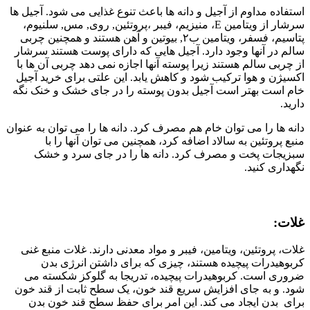
استفاده مداوم از آجیل و دانه ها باعث تنوع غذایی می شود. آجیل ها
سرشار از ویتامین E، منیزیم، فیبر ،پروتئین, روی, مس, سلنیوم،
پتاسیم، فسفر، ویتامین ب۲, بیوتین و آهن هستند و همچنین چربی
سالم در آنها وجود دارد. آجیل هایی که دارای پوست هستند سرشار
از چربی سالم هستند زیرا پوسته آنها اجازه نمی دهد چربی آن ها با
اکسیژن و هوا ترکیب شود و کاهش یابد. این علتی برای خرید آجیل
خام است بهتر است آجیل بدون پوسته را در جای خشک و خنک نگه
دارید.
دانه ها را می توان خام هم مصرف کرد. دانه ها را می توان به عنوان
منبع پروتئین به سالاد اضافه کرد، همچنین می توان آنها را با
سبزیجات پخت و مصرف کرد. دانه ها را در جای سرد و خشک
نگهداری کنید.
غلات:
غلات، پروتئین، ویتامین، فیبر و مواد معدنی دارند. غلات منبع غنی
کربوهیدرات پیچیده هستند، چیزی که برای داشتن انرژی بدن
ضروری است. کربوهیدرات پیچیده، تدریجا به گلوکز شکسته می
شود. و به جای افزایش سریع قند خون، یک سطح ثابت از قند خون
برای بدن ایجاد می کند. این امر برای حفظ سطح قند خون بدن