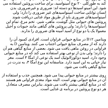
کند‌ به طورکلی ۲۰ نوع آمینواسید، برای ساخت پروتئین استفاده می
شود. این آمینو اسیدها دو دسته اند: ضروری و غیرضروری. بدن
انسان توانایی ساخت آمینواسیدهای غیر ضروری را دارد؛ ولی
آمینواسیدهای ضروری باید از طریق مواد غذایی دریافت شوند
پروتئین های حیوانی مثل گوشت، ماهی، شیر، تخم مرغ، تمام این
آمینواسیدها را دارند؛ ولی پروتئین های گیاهی مانند حبوبات و آجیل
معمولا یک یا دو نوع از اسید آمینه های ضروری را ندارند.
ویتامین B۱۲ در منابع حیوانی فراوان است. افرادی کمبود آن را
دارند که از مصرف منابع حیوانی اجتناب می کنند. ویتامین D به
فراوانی در روغن ماهی یافت می شود. بعضی از منابع گیاهی هم آن
را دارند؛ ولی بدن از نوعی بهتر استفاده می کند که در منابع حیوانی
وجود دارد. اسید دوکوزاانوئیک اسد یک نوعی از امگا ۳ است. مغز
نیاز حیاتی به این اسید دارد. متاسفانه این نوع امگا ۳، به ندرت در
منابع گیاهی یافت می شود.
روی بیشتر در منابع حیوانی پیدا می شود. همچنین جذب و استفاده از
آن در منابع حیوانی بهتر است. البته مواد مغذی فراوانی هم هستند
که در منابع گیاهی بیشتر یافت می شوند. بنابراین مصرف متعادل
هر دو نوع پروتئین در برنامه ی غذایی است.