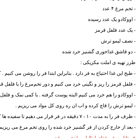
- تخم مرغ ۴ عدد
- اووکادو یک عدد رسیده
- یک عدد فلفل قرمز
- نصف لیمو ترش
- دو قاشق غذاخوری گشنیز خرد شده
طرز تهیه ی املت مکزیکی :
- طبخ این غذا احتیاج به فر دارد . بنابراین ابتدا فر را روشن می
- فلفل قرمز را ریز و نگینی خرد می کنیم و دور تخم‌مرغ را با فلفل قر
- اووکادو را هم خرد می کنیم البته پوست گرفته . با کمی نمک و فلفل 
- لیمو ترش را قاچ کرده و اب ان ره روی کل مواد می ریزیم .
- ظرف فر را به مدت ۱۰ - ۷ دقیقه در فر قرار می دهیم تا سفیده ها کاملا سفت شوند ولی زرده های تخم مرغ بصورت عسلی باشند .
- بعد از خارج کردن از فر گشنیز خرد شده را روی تخم مرغ می ریزیم
فریتاتا ، نوعی غذای ایتالیایی با تخم مرغ :