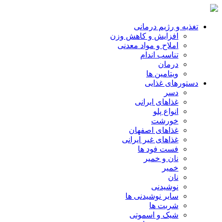
تغذیه و رژیم درمانی
افزایش و کاهش وزن
املاح و مواد معدنی
تناسب اندام
درمان
ویتامین ها
دستورهای غذایی
دسر
غذاهای ایرانی
انواع پلو
خورشت
غذاهای اصفهان
غذاهای غیر ایرانی
فست فود ها
نان و خمیر
خمیر
نان
نوشیدنی
سایر نوشیدنی ها
شربت ها
شیک و اسموتی