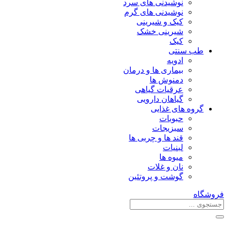
نوشیدنی های سرد
نوشیدنی های گرم
کیک و شیرینی
شیرینی خشک
کیک
طب سنتی
ادویه
بیماری ها و درمان
دمنوش ها
عرقیات گیاهی
گیاهان دارویی
گروه های غذایی
حبوبات
سبزیجات
قند ها و چربی ها
لبنیات
میوه ها
نان و غلات
گوشت و پروتئین
فروشگاه