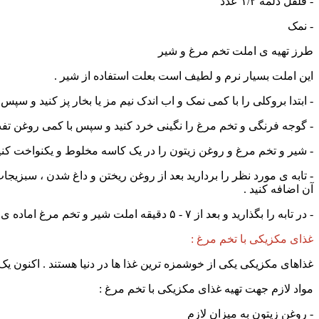
- فلفل دلمه ۱/۲ عدد
- نمک
طرز تهیه ی املت تخم مرغ و شیر
این املت بسیار نرم و لطیف است بعلت استفاده از شیر .
- ابتدا بروکلی را با کمی نمک و اب اندک نیم مز یا بخار پز کنید و س
- گوجه فرنگی و تخم مرغ را نگینی خرد کنید و سپس با کمی روغن تفت
- شیر و تخم مرغ و روغن زیتون را در یک کاسه مخلوط و یکنواخت کنید
- تابه ی مورد نظر را بردارید بعد از روغن ریختن و داغ شدن ، سبزیج
آن اضافه کنید .
- در تابه را بگذارید و بعد از ۷ - ۵ دقیقه املت شیر و تخم مرغ اماده ی مصرف است .
غذای مکزیکی با تخم مرغ :
غذاهای مکزیکی یکی از خوشمزه ترین غذا ها در دنیا هستند ‌. اکنون
مواد لازم جهت تهیه غذای مکزیکی با تخم مرغ :
- روغن زیتون به میزان لازم