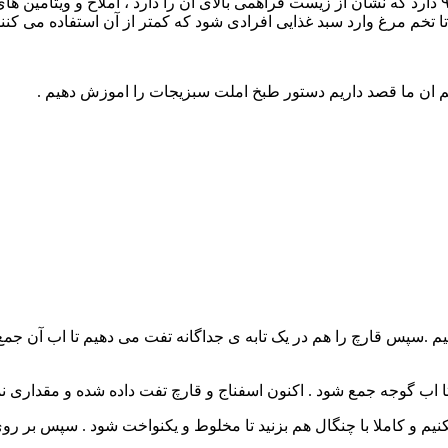
انچه مهم است اینکه با وجود پروتئین سرشار تخم مرغ که ضریب ۹۳/۷ دارد که نشان از زیست فراهمی بالای ان
ا تخم مرغ وارد سبد غذایی افرادی شود که کمتر از آن استفاده می کنند
ان ما قصد داریم دستور طبخ املت سبزیجات را اموزش دهیم .
م .سپس قارچ را هم در یک تابه ی جداگانه تفت می دهیم تا اب آن جمع ش
 اب گوجه جمع شود . اکنون اسفناج و قارچ تفت داده شده و مقداری نم
 و کاملا با چنگال هم بزنید تا مخلوط و یکنواخت شود . سپس بر روی س