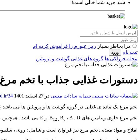
سبد خرید شما خالی است!
مرا بخاطر بسپار
رمز عبورم را فراموش کرده ام
ثبت نام
مجله خوراکی ها
گروه های غذایی
گوشت و پروتئین
دستورات غذایی جذاب با تخم مرغ
سمانه سادات متینی
در 27 اسفند 1401
.ir/34
تخم مرغ یک ماده ی غذایی در گروه گوشت ها و پروتئین ها می باشد که ب
تخم مرغ حاوی ویتامین های B
، A , D و E می باشد . همچنین حاوی اسیدفولیک ، ریبوفلاوین و کولین ( ماده ی اساسی و مهم در سیستم عصبی می باشد ) .
B
12 ,
6
املاح و مواد معدنی تخم مرغ نیز فراوان است و شامل : روی ، سلنیو