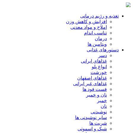
تغذیه و رژیم درمانی
افزایش و کاهش وزن
املاح و مواد معدنی
تناسب اندام
درمان
ویتامین ها
دستورهای غذایی
دسر
غذاهای ایرانی
انواع پلو
خورشت
غذاهای اصفهان
غذاهای غیر ایرانی
فست فود ها
نان و خمیر
خمیر
نان
نوشیدنی
سایر نوشیدنی ها
شربت ها
شیک و اسموتی