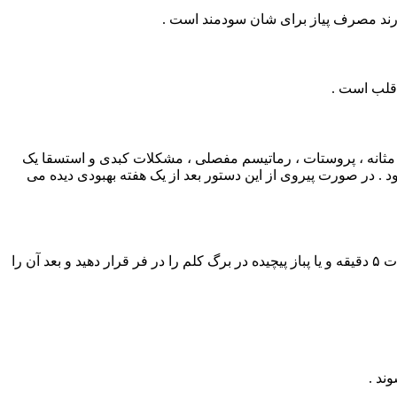
ارند مصرف پیاز برای شان سودمند است .
قلب است .
 ورم مثانه ، پروستات ، رماتیسم مفصلی ، مشکلات کبدی و استسقا یک
. در صورت پیروی از این دستور بعد از یک هفته بهبودی دیده می
اگر تازه مبتلا به زکام شده اید دو ورقه نازک پیاز را به اندازه ی ۲× ۰/۵ سانتیمتر ببرید و در لای گاز بپیچید ودر یوراخ های بینی قرار دهید به مدت ۵ دقیقه و یا پباز پیچیده در برگ کلم را در فر قرار دهید و بعد آن را
ند .