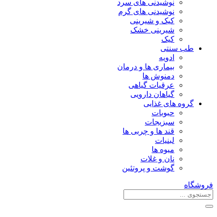
نوشیدنی های سرد
نوشیدنی های گرم
کیک و شیرینی
شیرینی خشک
کیک
طب سنتی
ادویه
بیماری ها و درمان
دمنوش ها
عرقیات گیاهی
گیاهان دارویی
گروه های غذایی
حبوبات
سبزیجات
قند ها و چربی ها
لبنیات
میوه ها
نان و غلات
گوشت و پروتئین
فروشگاه