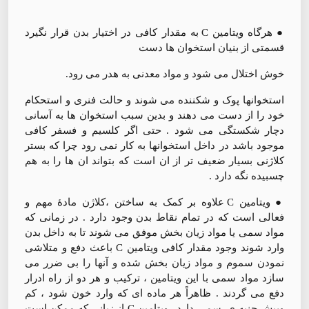
● هرگاه ویتامین C به مقدار کافی در اختیار بدن قرار نگیرد
قسمتی از بنیان استخوان ها دست
خوش اختلال می شود و مواد معدنی به هدر می رود.
استخوانها پوک و شکننده می شوند و حالت فنری و استحکام
خود را از دست می دهند و بدین سبب استخوان ها به آسانی
دچار شکستگی می شود . حتی اگر کلسیم و فسفر کافی
موجود باشد در داخل استخوانها به کار نمی رود چرا که بستر
کلاژنی بسیار ضعیف تر از ان است که بتواند ان ها را به هم
چسبیده نگه دارد .
● ويتامين C علاوه بر کمک به ساختن ،کلاژن مادۀ مهم و
فعالی است که در تمام نقاط بدن وجود دارد . در زمانی که
مواد سمی یا مواد زیان بخش موفق می شوند تا به داخل بدن
وارد شوند وجود مقدار کافی ویتامین C باعث دفع و متلاشی
نمودن سموم و مواد زیان بخش شده و آنها را بی ضرر می
سازد مواد سمی با این ویتامین ، ترکیب و هر دو از راه ادرار
دفع می گردند . ظاهراً هر ماده ای که وارد خون شود ، كم
وبيش جنبه ی سمی دارد . ویتامین C از زیانی که ممکن است