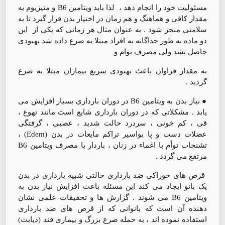
مسئولیت خود را انجام دهد ، لذا باید ویتامین B6 و منیزیوم به
مقدار کافی و هماهنگ و هم زمان در اختیار بدن قرار گیرد تا به
سلامتی منجر شود . به عنوان مثال هر زمانی که یکی از این
دو ماده به طور جداگانه به افراد مبتلا به صرع داده شد بهبودی
حاصل نشد ولی مصرف توام و
به مقدار فراوان باعث بهبودی سریع بیماران مبتلا به صرع
گردید .
● نیاز بدن به ویتامین B6 در دوران بارداری بسیار افزایش می
یابد . مشکلاتی که در دوران بارداری شایع است مانند تهوع ،
قی ، کم خونی ، سردرد حالت شدید ، عصبی ، گرفتگی
عضلات دست و پا بواسیر تراکم مایعات در بدن (Edem) ،
تشنجات توأم با اغماء در زنان ، باردار با مصرف ویتامین B6
مرتفع می گردد .
قرص های خوراکی ضد بارداری حالتی شبیه بارداری در بدن
یک بانو ایجاد می کند این مسئله باعث افزایش نیاز بدن به
ویتامین B6 می شوند . گزارش ها و تحقیقات علمی نشان
دهنده آن است که بانوانی که از قرص های ضد بارداری
استفاده نموده اند ، به حمله صرع بزرگ و بیماری قند (دیابت)