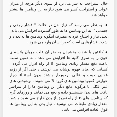
حال استراحت به سر می برد از سوی دیگر هرچه از میزان
خواب و استراحت کسر می شود نیاز به این ویتامین ها بیشتر
خواهد شد.
● به نظر می رسد که نیاز بدن در حالت " فشار روحی و
جسمی " به این ویتامین ها به طور گسترده افزایش می یابد .
یعنی نیاز و احتیاج فرد به مصرف اینگونه ویتامین ها به تعداد و
شدت فشارهایی است که بر انسان وارد می شود .
● کافئین با شدت بخشیدن به ضربان قلب جریان پلاسمای
خون را به سوی کلیه ها افزایش می دهد . به همین سبب
باعث دفع مقدار زیادی ویتامین B از راه ادرار می گردد .
کسانی که ،چای قهوه نوشابه می نوشند ، حتی اگر از رژیم
غذایی خوب و عالی برخوردار باشند بدون استثناء دچار
عوارض کمبود ویتامین های گروه B می شوند . نوشیدنی های
غیر الکلی یا هرگونه مایع دیگر این ویتامین ها را از سراسر
بافت های بدن شستشو داده و دفع می نمایند و روزهای گرم
که ویتامین های B از راه تعریق از بدن خارج می شود و شما
مقدار زیادی مایعات می نوشید ، نیاز بدن به این ویتامین ها
فوق العاده افزایش می یابد .