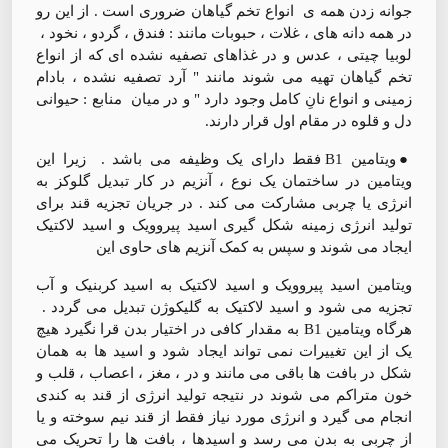
جوانه زدن همه ی انواع تخم گیاهان ضروری است . از این رو
در همه دانه های ، غلات ، حبوبات مانند : فندق ، گردو ، نخود ،
لوبیا چیتی ، عدس و در غذاهای تصفیه نشده ای که از انواع
تخم گیاهان تهیه می شوند مانند " آرد تصفیه نشده ، بادام
زمینی و انواع نانِ کامل وجود دارد " و در میان منابع : حیوانی
دل و قلوه در مقام اول قرار دارند.
●ویتامین B1 فقط دارای یک وظیفه می باشد . زیرا این
ویتامین در ساختمان یک نوع ، آنزیم در کار تبدیل گلوکز به
انرژی یا چربی مشارکت می کند . در جریان تجزیه قند برای
تولید انرژی زمینه شکل گیری اسید پیروویک و اسید لاکتیک
ایجاد می شوند و سپس به کمک آنزیم های حاوی این
ویتامین اسید پیروویک و اسید لاکتیک به اسید کربنیک و آب
تجزیه می شود و اسید لاکتیک به گلیکوژن تبدیل می گردد .
هرگاه ویتامین B1 به مقدار کافی در اختیار بدن قرا نگیرد هیچ
یک از این تغییرات نمی تواند ایجاد شود و اسید ها به همان
شکل در بافت ها باقی می مانند و در ، مغز ، اعصاب ، قلب و
خون متراکم می شوند در نتیجه تولید انرژی از قند به کندی
انجام می گیرد و انرژی مورد نیاز فقط از قند نیم سوخته و یا
از چربی به بدن می رسد و اسیدها ، بافت ها را تحریک می