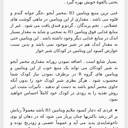
بختی بالقوۀ خویش بهره گیرد .
غنی ترین منبع ویتامین B3 ،مخمر آبجو ،جگر جوانه گندم و
قلوه می باشد . مقداری از این ویتامین در ماهی گوشت های
عضلانی ، تخم پرندگان ، گردو و فندق یافت می شود . غیر از
منابع غذایی فوق ویتامین B3 به سختی و شاید به مقدار بسیار
اندک در منابع غذایی دیگر وجود داشته باشد . این ویتامین حتی
به مقدار اندک هم در شیر موجود نمی باشد و بدین سبب
عوارض کمبود این ویتامین در کودکان شیر خوار
بسیار شایع است . اضافه نمودن روزانه مقداری مخمر آبجو
به شیر کودکان می تواند یک منبع خوب از این ویتامین و
ویتامین های گروه B در برطرف نمودن نیاز کودک شما
محسوب شود . هرگز بطری شیر کودک خود را بدون آنکه
حاوی مخمر آبجو باشد به دست او ندهید . تأثیرات مثبت این
روش تغذیه را به زودی در کودک خود کاملاً احساس خواهید
نمود.
● فردی که دچار کمبود ملایم ویتامین B3 باشد معمولاً زبانش
بر اثر رشد باکتریها چنان پربار می شود که در دهان او بوی
ناخوشایندی پدید می آید و عموماً عصبی و زودرنج بوده و