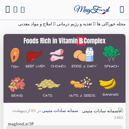
مجله خوراکی ها
تغذیه و رژیم درمانی
املاح و مواد معدنی
سمانه سادات متینی
در 05 اردیبهشت
1402
magfood.ir/3P