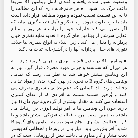
وضعیت بسیار شدت یافته و فقدان کامل ویتامین B1 سريعاً
باعث مرگ می شود. ● هر خانم خانه داری که این مطالب را
تا به این قسمت تعقیب نموده و مورد مطالعه قرار داده است
باید با خود خلوت نموده و با تفکر و تأمل نتیجه گیری نماید که
اگر تصور می کند خانواده خود را توانسته هر روز با منابع
غذایی سرشار از ویتامین های گروه B تغذیه نماید تفکری خیال
پردازانه را دنبال می کند ، زیرا ابتلاء به انواع بیماری ها خلاف
تئوری های خیال پردازانه آنها را در آشپزخانه اثبات می کند .
● ویتامین B1 در تبدیل قند به انرژی یا چربی کاربرد دارد و به
هر میزان که نشاسته و چربی مورد مصرف قرار گیرد نیاز به
این ویتامین بیشتر خواهد شد به نظر می رسد که تمامی
ویتامین های گروه B به نحوی در بهره گیری بدن از مواد غذایی
دخالت دارند . لذا کسانی که حجم غذایی بیشتری مصرف می
کنند و پُرخور هستند نسبت به افرادی که از غذای کمتری
استفاده می کنند به مقدار بیشتری از گروه ویتامین های B نیاز
دارند چون این ویتامین ها با امر تولید انرژی در ارتباط می
باشند به همین سبب هرچه فعالیت فیزیکی بیشتر باشد و یا
کار و فعالیت بیشتری انجام شود نیاز به ویتامین های گروه B
شدیداً افزایش می یابد . نیاز بدن در روزها و لحظاتی که بیشتر
تحت فشار و کار مداوم می باشد بیش از روزهایی است که در