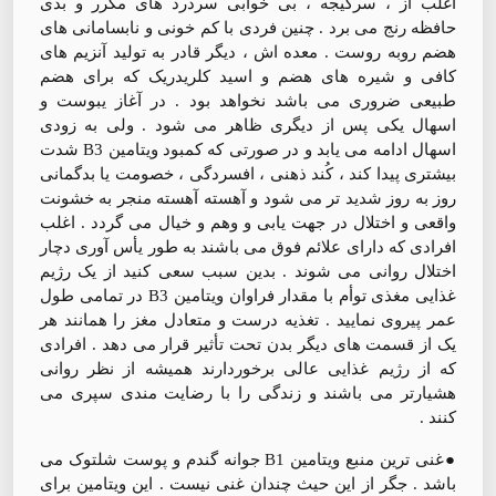
اغلب از ، سرگیجه ، بی خوابی سردرد های مکرر و بدی
حافظه رنج می برد . چنین فردی با کم خونی و نابسامانی های
هضم روبه روست . معده اش ، دیگر قادر به تولید آنزیم های
کافی و شیره های هضم و اسید کلریدریک که برای هضم
طبیعی ضروری می باشد نخواهد بود . در آغاز یبوست و
اسهال یکی پس از دیگری ظاهر می شود . ولی به زودی
اسهال ادامه می یابد و در صورتی که کمبود ویتامین B3 شدت
بیشتری پیدا کند ، کُند ذهنی ، افسردگی ، خصومت یا بدگمانی
روز به روز شدید تر می شود و آهسته آهسته منجر به خشونت
واقعی و اختلال در جهت یابی و وهم و خیال می گردد . اغلب
افرادی که دارای علائم فوق می باشند به طور یأس آوری دچار
اختلال روانی می شوند . بدین سبب سعی کنید از یک رژیم
غذایی مغذی توأم با مقدار فراوان ویتامین B3 در تمامی طول
عمر پیروی نمایید . تغذیه درست و متعادل مغز را همانند هر
یک از قسمت های دیگر بدن تحت تأثیر قرار می دهد . افرادی
که از رژیم غذایی عالی برخوردارند همیشه از نظر روانی
هشیارتر می باشند و زندگی را با رضایت مندی سپری می
کنند .
●غنی ترین منبع ویتامین B1 جوانه گندم و پوست شلتوک می
باشد . جگر از این حیث چندان غنی نیست . این ویتامین برای