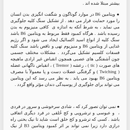
بیشتر مبتلا شده اند .
● ویتامین B6 در موارد گوناگون و شگفت انگیزی بدن انسان
را مورد حمایت قرار می دهد . از تشکیل سنگ کلیه جلوگیری
می نماید ، به شرط آنکه به اندازه ی کافی منیزیوم به بدن
رسیده باشد . هرگاه کمبود فقط مربوط به ویتامین B6 باشد
سنگ کلیه از انواع اسید اکسالیک ایجاد می شود و اگر رژیم
غذایی از ویتامین B6 و منیزیوم تهی و ناقص باشد سنگ کلیه
فسفات کلسیم تشکیل می‌گردد . مشکلات مختلف جسمی
چون آشفتگی های عصبی همچون انقباض غیر ارادی ماهیچه
های صورت ( tic ) ، رعشه ( Tremor ) ، انقباض ناگهانی عضله
( Twiching ) و گرفتگی عضلات دست و پا معمولاً با مصرف
ویتامین B6 بهبود می یابد . به نظر می رسد که این ویتامین
می تواند برای جلوگیری از پوسیدگی دندان مؤثر واقع گردد .
● نمی توان تصور کرد که ، شادی سرخوشی و سرور در فردی
، و عبوسی و ترشرویی و کج خُلقی در فرد دیگری اتفاقی
باشد . کسی که ترشرو و کج خلق است شاید تا نیک بختی راه
درازی دارد زیرا نمی تواند بر اثر کمبود ویتامین B3 از نیک