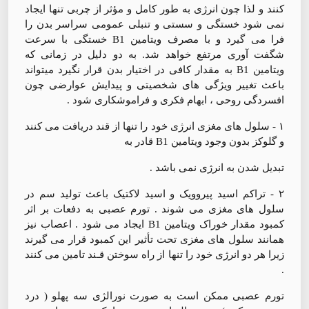
کنند و لذا چون انرژی به طور کامل و مؤثر از چربی تنها ایجاد
نمی شود خستگی و سستی و تنبلی عمومی سراسر بدن را
فرا می گیرد و با مصرف ویتامین B1 خستگی با سرعت
شگفت آوری مرتفع خواهد شد. به دو دلیل در زمانی که
ویتامین B1 به مقدار کافی در اختیار بدن قرار نگیرد میتواند
باعث تغییر ویژگی های شخصیتی و پیدایش عوارضی چون
افسردگی روحی ، ابهام فکری و فراموشکاری شود .
۱ - سلول های مغزی انرژی خود را تنها از قند دریافت می کنند
و گلوکز بدون وجود ویتامین B1 قادر به
تبدیل شدن به انرژی نمی باشد .
۲ - تراکم اسید پیروویک و اسید لاکتیک باعث تولید سم در
سلول های مغزی می شوند . تورم عصبی به دفعات بر اثر
کمبود مقدار خوراک ویتامین B1 ایجاد می شود . اعصاب نیز
همانند سلول های مغزی تحت تأثیر این کمبود قرار می گیرند
زیرا هر دو انرژی خود را تنها از راه سوختن قـند تامین می کنند
.
تورم عصبی ممکن است به صورت نورالژی سه پهلو ( درد