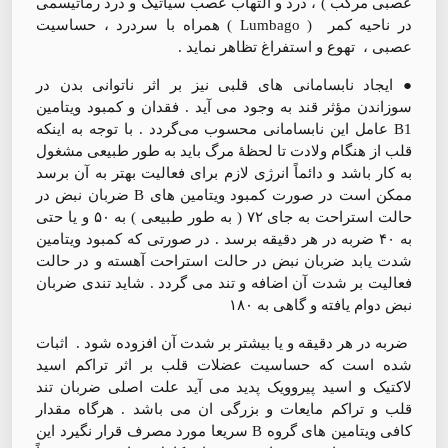
عصبی مرکب ) ، درد و التهاب عصب سیاتیک و درد رماتیسمی
در ناحیه کمر ( Lumbago ) همراه با سردرد ، حساسیت
عصبی ، تهوع و استفراغ تظاهر نماید .
● ایجاد نابسامانی های قلبی نیز بر اثر ناتوانی بدن در
سوزاندن مؤثر قند به وجود می آید . فقدان و کمبود ویتامین
B1 عامل این نابسامانی محسوب می‌گردد . با توجه به اینکه
قلب از هنگام ولادت تا لحظۀ مرگ باید به طور طبیعی مشغول
به کار باشد و دائماً انرژی لازم برای فعالیت بهتر به آن برسد
ممکن است در صورت کمبود ویتامین های B ضربان نبض در
حالت استراحت به جای ۷۲ ( به طور طبیعی ) به ۵۰ و یا حتی
به ۴۰ ضربه در هر دقیقه برسد . در صورتی که کمبود ویتامین
شدت یابد ضربان نبض در حالت استراحت آهسته و در حالت
فعالیت بر شدت آن اضافه و تند می گردد . شاید تندی ضربان
نبض دوام یافته و گاهی به ۱۸۰
ضربه در هر دقیقه و یا بیشتر بر شدت آن افزوده شود . اثبات
شده است که حساسیت عضلات قلب بر اثر تراکم اسید
لاکتیک و اسید پیروویک پدید می آید علت اصلی ضربان تند
قلب و تراکم مایعات و بزرگی ان می باشد . هرگاه مقدار
کافی ویتامین های گروه B سریعا مورد مصرف قرار نگیرد این