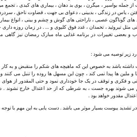
 جمله بواسیر ، میگرن ، بوی بد دهان ، بیماری های کبدی ، تجمع مو
 رفتن ، یاس در زندگی ، بدبینی ، دعوای بی جهت ، قضاوت ناحق ، سردر
د های گوناگون عصبی ، ناراحتی های گوش و چشم و بینی ، انواع بیما
ی مثل تیروئید ، تخمدان ، غدد فوق کلیوی و ... . در زمان روزه داری
 و بعضی تغییرات در برنامه غذایی ماه مبارک رمضان نیز گاهی م
د زیر توصیه می شود :
 داشته باشد به خصوص این که ماهیچه های شکم را منقبض و به کار وا
و ملین ها پیدا نمی کند ، چون این مسهل ها روده را تنبل می کنند و 
بدنی و فکری و توقف در یک جا خودداری نمود و حتی المقدور از هوای 
ی شوند بهره جست ، به شرطی که از حد اعتدال خارج نشوند . در
تدال مقدور خواهد بود .
ر تشدید یبوست بسیار موثر می باشد . دست یابی به این مهم با توجه ب