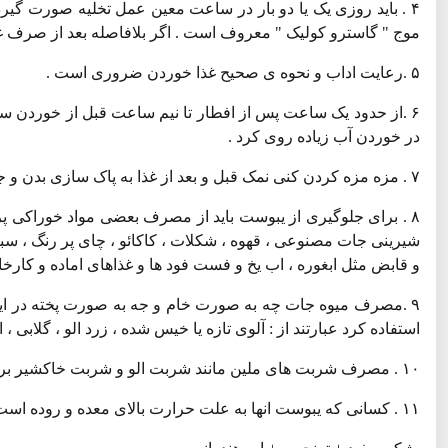
۴ . باید روزی یک یا دو بار در ساعت معین عمل تخلیه صورت گی
موج " گاسترو کولیک " معروف است . اگر بلافاصله بعد از صرف غذا
۵ .رعایت اداب و نحوه ی صحیح غذا خوردن ضروری است .
۶ .از حدود یک ساعت پس از افطار تا نیم ساعت قبل از خوردن سح
در خوردن آب زیاده روی کرد .
۷ . مزه مزه کردن کنی نمک قبل و بعد از غذا به پاک سازی بدن و جلوگیری از یبوست کمک می کند .
۸ . برای جلوگیری از یبوست باید از مصرف بعضی مواد خوراکی پر
شیرینی جات مصنوعی ، قهوه ، شکلات ، کاکائو ، چای پر رنگ ، س
و قابض مثل ابغوره ، اب یخ و فست فود ها و غذاهای اماده و کارخا
۹ .مصرف میوه جات چه به صورت خام و جه به صورت پخته در ایا
استفاده کرد عبارتند از : آلوی تازه یا خیس شده ، زرد الو ، گلابی ، ان
۱۰ . مصرف شربت های ملین مانند شربت الو و شربت خاکشیر برای پیشگیری لز یبوست در این ماه توصیه می شود .
۱۱ . کسانی که یبوست انها به علت حرارت بالای معده و روده است از شربت زیر استفاده کنند :