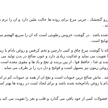
ررو گنجشک . چربی مرغ برای روده ها حالت ملین دارد و ان را نرم م
د .
ه شده باشد . در گوشت خروس رطوبتی است که ان را سریع الهضم می
ولنج است .
ه با گوشت مرغ چاق و کمی دارچین و تخم کرفس و روغن بادام یا زیت
ا تقویت می نماید و غذائیت زیادی دارد و خون صالح در بدن تولید می 
ده ی غذا ، حافظ قوا ، از بین برنده ی نفخ و باد ها و مقوی معده اس
وغن زیتون نیز مسهل است و قولنج و دل درد را بر طرف می نماید .
باشد . ماش صالح ترین حبوبات است و نفخ ان از همه ی حبوبات کم تر ا
ام یا روغن بادام‌پخته شده باشد و برای ایجاد لینت در روده ها بهتر
و فضولات کمی از خود باقی می گذارد و قلب و نغز را تقویت می کند و