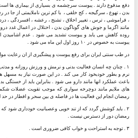
دفع مدفوع دارند . یبوست سرچشمه ی بسیاری از بیماری ها است از
بدن ، تهوع ، سرگیجه ، کج خلقی ، با کم ترین ناملایمتی از جا در
، فراموشی ، ترس ، تغییر اخلاق ، تشنج ، رعشه ، افسردگی ، در
مانند اگزما و جوش های گوناگون بدن ، اختلال در اعمال غدد درون
روده کاهش می یابد و یبوست تشدید می شود . عدم اشامیدن اب
یبوست به خصوص در ۱۰ روز اول این ماه می شود .
در طب سنتی ایران برای رفع یبوست و پیشگیری از ان رعایت موار
۱ . چنان چه انسان فعالیت بدنی و نرمش و ورزش روزانه و مدتب
نرم و بطور خودبخود کار می کند . در این صورت نیاز به مسهل ها 
باعث عملکرد انها مانند دارو می شود . بنابراین باید از خستگی 
های ملایم مانند دوچرخه سواری که موجب تقویت عضلات شکم م
رمضان انجام این فعالیت ها در فاصله ی بین سحر و افطار در حد اع
۲ . باید کوشش گردد که از تند خویی وعصبانیت خودداری شود که د
رمضان دور از دسترس نیست .
۳ . توجه به استراحت و خواب کافی ضروری است .