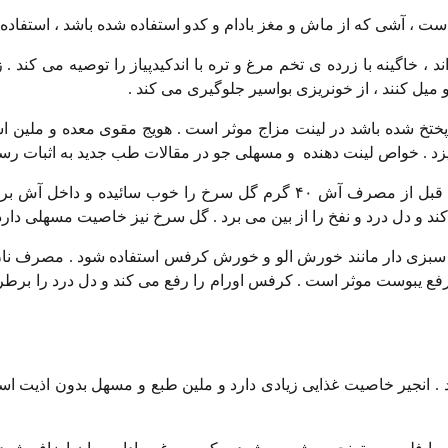
 ، خاگینه با زرده ی تخم مرغ و تره با اندکیدپیاز را توصیه می کند . ز
یل کنند ، از خونریزی بواسیر جلوگیری می کند .
پختخ شده باشد در لینت مزاج موثر است . هویج مقوی معده و ملین
یزد . خواص لینت دهنده و مسهلی جو در مقالات طب جدید به اثبات رس
۹ . آشی مرکب از برنج ،‌تره و جعفری تهیه شود و یک ربع ساعت قبل از مصرف آش ۴۰ گرم گل سرخ را خوب سائی
 و دل درد و نفخ را از بین می برد . گل سرخ نیز خاصیت مسهلی دارد 
 و سبزی دار مانند خورش الو و خورش کرفس استفاده شود . مصرف ن
 رفع یبوست موثر است . کرفس اورام را رفع می کند و دل درد را برط
از غذا میل شود . انجیر خاصیت غذایی زیادی دارد و ملین طبع و مسهل بدون اذیت 