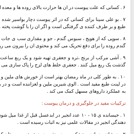
۶ . کسانی که علت یبوست در ان ها حرارت بالای روده ها و معده است ، آشی که از ماش و مغز بادام و کدو استفاده شده باشد ، استفاده کنند .
۷ . بو علی سینا برای کسانی که در اثر یبوست دچار بواسیر شده اند
طبع و بر طرف کننده ی گرفتگی است و اگر ان را با گوشت پخته و م
۸ . سوپی که از هویج ، سبوس گندم ، جو و مقداری سب ی جات 
گندم روده را برای دفع تحریک می کند و محتوی ان را بیرون می ر
گذشت یک ربع میل کنند . جعفری خلط های لزج را پاک سازی می کند
۱۰ . به طور کلی در ماه رمضان بهتر است از خورش های ملین
در لینت طبع مفید است . الوی شیرین ملین و لغزاننده است و در
به عملکرد داروهای مسهل کمک می کند .
ترکیبات مفید در جلوگیری و درمان یبوست :
۱ . خیسانده ی ۱۵ - ۱۰ عدد انجیر در ابدعسل قبل 
دهندگی انجیر در مقالات علمی نیز به اثبات رسیده است .