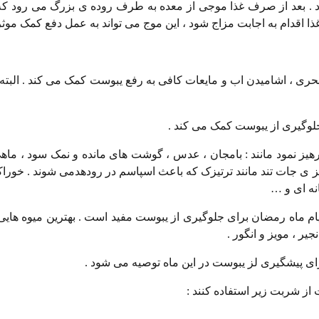
رد . بعد از صرف غذا موجی از معده به طرف روده ی بزرگ می رود که
 اقدام به اجابت مزاج شود ، این موج می تواند به عمل دفع کمک موثر 
ری ، اشامیدن اب و مایعات کافی به رفع یبوست کمک می کند . البته هی
هیز نمود مانند : بامجان ، عدس ، گوشت های مانده و نمک سود ، ماه
بز ی جات تند مانند ترتیزک که باعث اسپاسم در رودهدمی شوند . خور
نه ای و …
م ماه رمضان برای جلوگیری از یبوست مفید است . بهترین میوه هایی
جیر ، مویز و انگور .