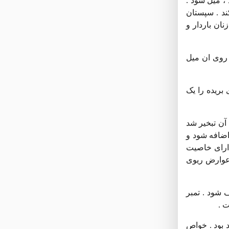
، میل شود .
ند . سپستان
ن باردار و
اب روی ان میل
بریده را یک
 آن تبخیر شد
اضافه شود و
دارای خاصیت
 عوارض ریوی
جون نمایید . در هر وعده ۱۵ - ۱۰ گرم از ان مصرف شود . تمبر
 .
د بود . خواص