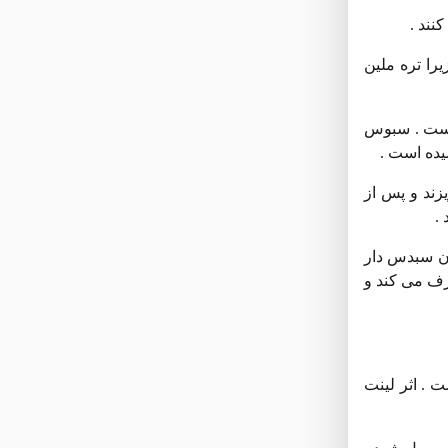
یرا تره ملین
 است . سبوس
یده است .
ده و داخل آش بریزند و پس از
.
ان سبدس دار
رف می کند و
است . اثر لینت