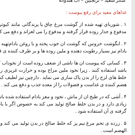
شکر سفید + ترنجبین + اب هندوانه
غذاهای مفید برای رفع یبوست :
۱ . شوربای تهیه شده از گوشت مرغ چاق یا پرندگانی مانند کبوت
مدفوع و جدار روده قرار گرفته و مدفوع را می لغزاند و دفع می کن
۲ . ابگوشت خروس که گوشت ان خوب پخته و با روغن بادام‌تهی
بادام نیز بسیار رطوبت دهنده و ملین روده ها و بر طرف کننده ی ق
۳ . کسانی که یبوست ان ها ناشی از ضعف روده است از نخوداب ک
باشد استفاده کنند . زیرا نخود ملین مزاج بوده و حرارت غریزی ر
خلط های لزج را از بدن پاک سازی می نماید . دارچین نیز لطیف کنن
هضم کننده ی غذاست و فضولات را از معده جذب و دفع می کند . ر
۴ . آشی که در طبخ ان از ماش ، نخود و مغز بادام استفاده شده 
زیادی دارد و در بدن خلط صالح تولید می کند به خصوص اگر با باد
گرفته ی آن استفاده شود .
۵ . زرده ی تخم مرغ نیم پز که خلط صالح در بدن تولید می کند 
الهضم است .