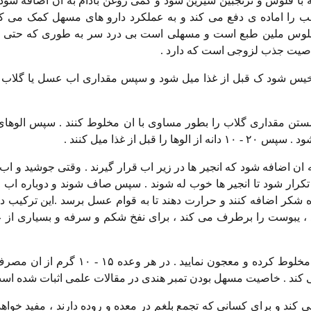
 با فلوس و ترنجبین شیرین شود و کمی روغن بادام به ان اضافه شود 
سب را اماده ی دفع می کند و به عملکرد دارو های مسهل کمک می ک
لوس ملین طبع است و مسهلی است بی درد سر به طوری که حتی زنا
ر خاصیت جذب لزوجی است که دارد .
 در اب عسل یا گلاب خیس شود ک قبل از غذا میل شود و سپس مقداری اب عسل یا گل
شستن مقداری گلاب را بطور مساوی با ان مخلوط کنند . سپس الوهای 
از غذا میل کنند .
به ان اضافه شود که انجیر ها در زیر اب قرار گیرند . وقتی جوشید و اب
 تکرار شود تا انجیر ها خوب له شوند . سپس صاف شوند و دوباره اب 
ده شکر اضافه کنند و حرارت دهند تا به قوام عسل برسد .این ترکیب 
د ، یبوست را برطرف می کند ، برای نفخ شکم و سرفه و بسیاری از
۶ . گل سرخ ، انجیر ، تمبر هندی ، الو بخارا ، مغز فلوس را با هم مخلوط کرده و مع
 کند . خاصیت مسهل بودن تمبر هندی در مقالات علمی اثبات شده است
ی کند و برای کسانی که تجمع بلغم در معده و روده دارند ، مفید خواه