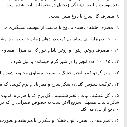
ضد یبوست و لینت دهندگی زنجبیل در تحقیقات ثابت شده است .
۸ .مصرف گل سرخ با دوغ ملین است .
۹ . مصرف هلیله ی سیاه با دوغ یا ماست از یبوست پیشگیری می کند .
۱۰ . جویدن هلیله ی سیاه نیم کوب در دهان زمان خواب و بعد نوشیدن کنب آب برای یبوست مفید است .
۱۱ ۰ مصرف روغن زیتون و روغن بادام خوراکی به میزان مساوی قبل از خواب و صبح ناشتا یبوست را برطرف می کند .
۱۲ . ۱۵ - ۱۰ عدد انجیر را در شیر گرم خیسانده و میل شود .
۱۳ . مغز گردو که با انجیر خشک به نسبت مساوی مخلوط شود و له شود و در چندین وعده میل شود موجب لینت و اعتدال مزاج است .
۱۴ . ترکیب سبوس گندن ، شکر سرخ و مغز بادام نرم کویبده که مقداری بصورت حریره در اید برای رفع یبوست مفید است .
۱۵ . گل بنفشه ، نبات ، تخم شنبلیله ، گل یرخ که با هم نرم کوب
شکر یا نبات مسهلی سریع الاثر است به خصوص صفرایی را که در معد
ی دفع از بدن می کند .
۱۶ . تمبر هندی ، انجیر ، الوی خشک و شکر را با هم پخته و بصورت مربا در اورید .