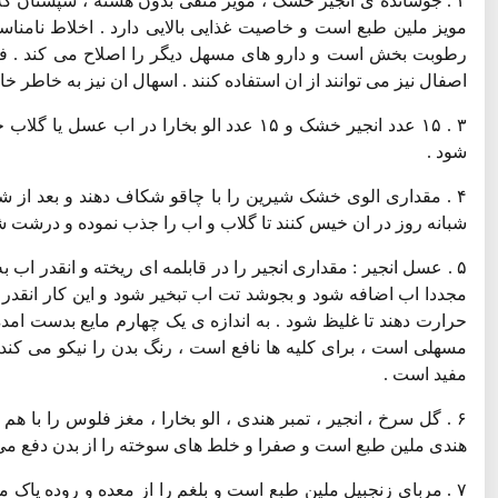
۲ . جوشانده ی انجیر خشک ، مویز منقی بدون هسته ، سپستان که
مویز ملین طبع است و خاصیت غذایی بالایی دارد . اخلاط نامنا
رطوبت بخش است و دارو های مسهل دیگر را اصلاح می کند . ف
اصفال نیز می توانند از ان استفاده کنند . اسهال ان نیز به خاط
۳ . ۱۵ عدد انجیر خشک و ۱۵ عدد الو بخارا
شود .
۴ . مقداری الوی خشک شیرین را با چاقو شکاف دهند و بعد از 
شبانه روز در ان خیس کنند تا گلاب و اب را جذب نموده و درشت شود . سپس ۲۰ - ۱۰ دانه از الوها را قبل 
۵ . عسل انجیر : مقداری انجیر را در قابلمه ای ریخته و انقدر اب 
مجددا اب اضافه شود و بجوشد تت اب تبخیر شود و این کار انقدر
حرارت دهند تا غلیظ شود . به اندازه ی یک چهارم مایع بدست ام
مسهلی است ، برای کلیه ها نافع است ، رنگ بدن را نیکو می کن
مفید است .
هندی ملین طبع است و صفرا و خلط های سوخته را از بدن دفع می
۷ . مربای زنجبیل ملین طبع است و بلغم را از معده و روده پاک م