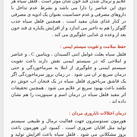
علایم و نرمال شدن قند خون شان موثر است . فلفل سیاه هر
دوی این عناصر را دارا می باشد و بشرط عدم تداخل با
داروهای مصرفی و عدم حساسیت بعنوان یک ادویه ی مصرفی
در کنار غذای شان مفید است . همچنین فلفل سیاه جذب
گلوکز را هم به تاخیر می اندازد و از افزایش یکباره ی قند خون
بعد از وعده ی غذایی جلوگیری می کند .
حفظ سلامت و تقویت سیستم ایمنی :
فلفل سیاه بعلت عوامل انتی اکسیدان ، ویتامین C ، و عناصر
و املاحی که در سیستم ایمنی نقش دارند باعث تقویت
سیستم ایمنی و جلوگیری از ابتلا به سرماخوردگی و حتی
درمان سریع تر ان می شود . در زمان بروز سرماخوردگی اگر
یک قاشق مرباخوری فلفل سیاه در یک فنجان اب جوش دم
بکشد باعث بهبود سریع تر علایم می شود . همچنین تحقیقات
اثر مفید فلفل سیاه در درمان اسم و سینوزیت را هم نشان
داده اند .
درمان اختلالات ناباروری مردان :
هورمون تستوسترون جهت فعالیت نرمال و طبیعی سیستم
تولید مثل اقایان ضروری است . کمبود این هورمون باعث
بروز مشکلاتی می شود . فلفل سیاه باعث افزایش تولید و