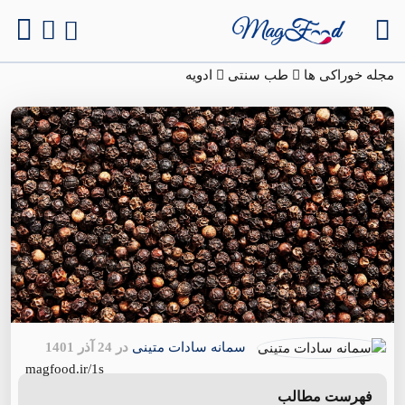
مجله خوراکی ها
طب سنتی
ادویه
سمانه سادات متینی
در 24 آذر 1401
magfood.ir/1s
فهرست مطالب