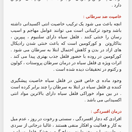
دارد .
خاصیت ضد سرطانی :
انچه باعث می شود یک ترکیب خاصیت انتی اکسیدانی داشته
باشد وجود ترکیباتی است می توانند عوامل مهاجم و اسیب
رسان را خنثی کنند . فلفل سیاه دارای سلنیوم ، پیپرین ،
بتاکاروتن و کورکومین است که باعث خنثی شدن رادیکال
های ازاد در بدن و کاهش احتمال ابتلا به سرطان می شود .
کورکومین در روده با حضور فلفل جذب بهتری پیدا می کند .
اثرات ویژه ی فلفل سیاه در درمان سرطان پروستات ، کولون
و رکتوم در تحقیقات دیده شده است .
وجود ماده ی خاص فنین در فلفل سیاه خاصیت پیشگیری
کننده ی فلفل سیاه در ابتلا به سرطان را چند برابر کرده است
. در بین مواد خوراکی فلفل سیاه دارای بالاترین مواد انتی
اکسیدانی می باشد .
درمان افسردگی :
افرادی که دچار افسردگی ، سستی و رخوت در روز ، عدم میل
به کار و فعالیت و افکار منفی هستند ، غالبا درجاتی از سردی
و رطوبت را در مغز دارند . مزاج گرم و خشک فلفل سیاه در