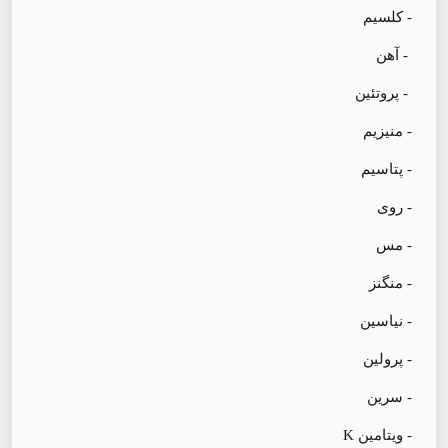
- کلسیم
- آهن
- پروتئین
- منیزیم
- پتاسیم
- روی
- مس
- منگنز
- نیاسین
- پرولین
- سرین
- ویتامین K