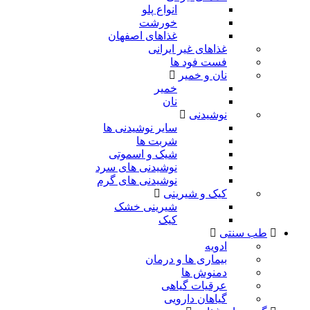
انواع پلو
خورشت
غذاهای اصفهان
غذاهای غیر ایرانی
فست فود ها
نان و خمیر
خمیر
نان
نوشیدنی
سایر نوشیدنی ها
شربت ها
شیک و اسموتی
نوشیدنی های سرد
نوشیدنی های گرم
کیک و شیرینی
شیرینی خشک
کیک
طب سنتی
ادویه
بیماری ها و درمان
دمنوش ها
عرقیات گیاهی
گیاهان دارویی