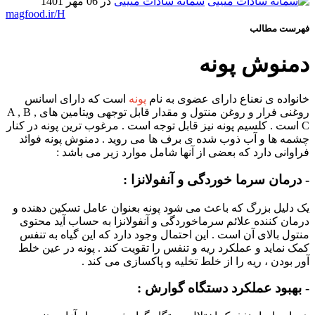
سمانه سادات متینی
در 06 مهر 1401
magfood.ir/H
فهرست مطالب
دمنوش پونه
خانواده ی نعناع دارای عضوی به نام
پونه
است که دارای اسانس
روغنی فرار و روغن منتول و مقدار قابل توجهی ویتامین های A , B ,
C است . کلسیم پونه نیز قابل توجه است . مرغوب ترین پونه در کنار
چشمه ها و آب ذوب شده ی برف ها می روید . دمنوش پونه فوائد
فراوانی دارد که بعضی از آنها شامل موارد زیر می باشد :
- درمان سرما خوردگی و آنفولانزا :
یک دلیل بزرگ که باعث می شود پونه بعنوان عامل تسکین دهنده و
درمان کننده علائم سرماخوردگی و آنفولانزا به حساب آید محتوی
منتول بالای آن است . این احتمال وجود دارد که این گیاه به تنفس
کمک نماید و عملکرد ریه و تنفس را تقویت کند . پونه در عین خلط
آور بودن ، ریه را از خلط تخلیه و پاکسازی می کند .
- بهبود عملکرد دستگاه گوارش :