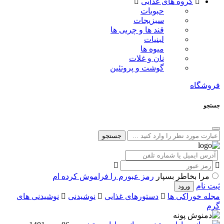
گروه های غذایی
حبوبات
سبزیجات
قند ها و چربی ها
لبنیات
میوه ها
نان و غلات
گوشت و پروتئین
فروشگاه
جستجو
جستجو
مرا بخاطر بسپار
رمز عبورم را فراموش کرده ام
ثبت نام
مجله خوراکی ها
دستورهای غذایی
نوشیدنی
نوشیدنی های
گرم