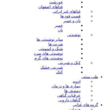
خورشت
غذاهای اصفهان
غذاهای غیر ایرانی
فست فود ها
نان و خمیر
خمیر
نان
نوشیدنی
سایر نوشیدنی ها
شربت ها
شیک و اسموتی
نوشیدنی های سرد
نوشیدنی های گرم
کیک و شیرینی
شیرینی خشک
کیک
طب سنتی
ادویه
بیماری ها و درمان
دمنوش ها
عرقیات گیاهی
گیاهان دارویی
گروه های غذایی
حبوبات