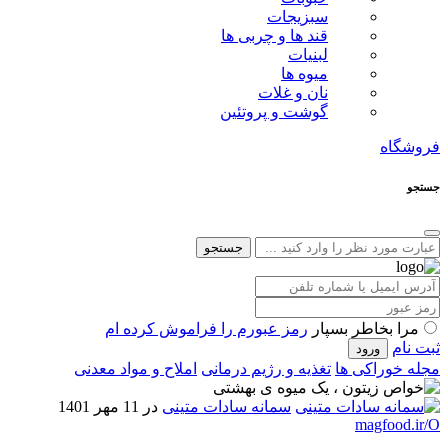
سبزیجات
قند ها و چربی ها
لبنیات
میوه ها
نان و غلات
گوشت و پروتئین
فروشگاه
جستجو
جستجو
مرا بخاطر بسپار
رمز عبورم را فراموش کرده ام
ثبت نام
مجله خوراکی ها
تغذیه و رژیم درمانی
املاح و مواد معدنی
سمانه سادات متینی
در 11 مهر 1401
magfood.ir/O