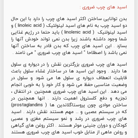
اسید های چرب ضروری :
بدن توانایی ساختن اکثر اسید های چرب را دارد با این حال
دو اسید چرب به نام های اسید لینولئیک ( linoleic acid ) و
اسید لینولنیک ( linolenic acid ) باید حتما در رژیم غذایی
شما وجود داشته باشند زیرا بدن نمی تواند خودش آنها را
بسازد . این اسید های چرب که بدن قادر به ساختن آنها
نمی باشد را اصطلاحا " اسید های چرب ضروری " می نامند .
اسید های چرب ضروری بزرگترین نقش را در دیواره ی سلول
ها دارند . وجود این اسید ها در ساختار غشاء سلول باعث
قابلیت انعطاف دیواره ی سلول ها می شود و سلول در
وضعیت مناسبی حفظ می شود و کار خود را به خوبی انجام
می دهد . این اسید های چرب ضروری همچنین در انتفال ،
تجزیه و دفع کلسترول اهمیت دارند . انها همچنین در
ساختن موادی چون پروستاگلاندین ها ( prostaglandins)
که در سیستم عصبی و ... مهم هستند نقش دارند . اسید
های چرب ضروری در رشد و نمو سیستم مغزی و عصبی
کودکان و دوران جنینی موثر هستند . اکثر روغن های گیاهی
و روغن ماهی از منابل خوب اسید های چرب ضروری هستند