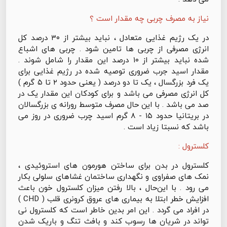
نیاز به مصرف چربی چه مقدار است ؟
در یک رژیم غذایی متعادل ، نباید بیشتر از ۳۰ درصد کل
انرژی مصرفی از چربی ها تامین شود . چربی های اشباع
شده نباید بیشتر از ۱۰ درصد این مقدار را شامل شوند .
مقدار اسید جرب ضروری توصیه شده در رژیم غذایی برای
یک فرد بزرگسال ، یک تا دو درصد ( یعنی حدود ۲ تا ۵ گرم )
کل انرژی مصرفی می باشد و برای کودکان این مقدار یک در
صد می باشد . با این حال مصرف متوسط رورانه ی بزرگسالان
در بریتانیا حدود ۱۵ - ۸ گرم اسید چرب ضروری در روز می
باشد که نسبتا زیاد است .
کلسترول :
کلسترول در بدن برای ساختن هورمون های استروئیدی ،
نمک های صفراوی و نگهداری ساختمان غشاهای سلولی بکار
می رود . با این‌حال ، بالا رفتن میزان کلسترول خون باعث
افزایش خطر ابتلا به بیماری های عروق کرونری قلب ( CHD )
در افراد می گردد . این امر بدین خاطر است که کلسترول نی
تواند در شریان ها رسوب کند و بافث تنگ و باریک شدن