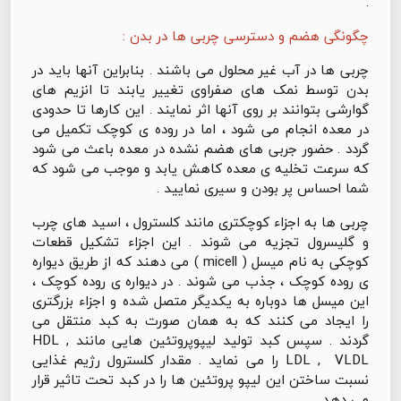
.
چگونگی هضم و دسترسی چربی ها در بدن :
چربی ها در آب غیر محلول می باشند . بنابراین آنها باید در
بدن توسط نمک های صفراوی تغییر یابند تا انزیم های
گوارشی بتوانند بر روی آنها اثر نمایند . این کارها تا حدودی
در معده انجام می شود ، اما در روده ی کوچک تکمیل می
گردد . حضور جربی های هضم نشده در معده باعث می شود
که سرعت تخلیه ی معده کاهش یابد و موجب می شود که
شما احساس پر بودن و سیری نمایید .
چربی ها به اجزاء کوچکتری مانند کلسترول ، اسید های چرب
و گلیسرول تجزیه می شوند . این اجزاء تشکیل قطعات
کوچکی به نام میسل ( micell ) می دهند که از طریق دیواره
ی روده کوچک ، جذب می شوند . در دیواره ی روده کوچک ،
این میسل ها دوباره به یکدیگر متصل شده و اجزاء بزرگتری
را ایجاد می کنند که به همان صورت به کبد منتقل می
گردند . سپس کبد تولید لیپوپروتئین هایی مانند HDL ,
LDL , VLDL را می نماید . مقدار کلسترول رژیم غذایی
نسبت ساختن این لیپو پروتئین ها را در کبد تحت تاثیر قرار
می دهد .