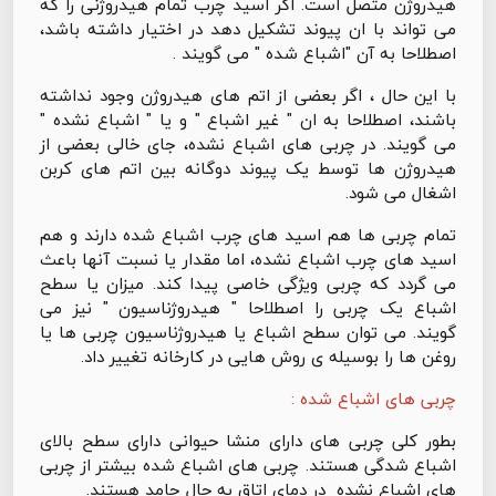
هیدروژن متصل است. اگر اسید چرب تمام هیدروژنی را که
می تواند با ان پیوند تشکیل دهد در اختیار داشته باشد،
اصطلاحا به آن "اشباع شده " می گویند .
با این حال ، اگر بعضی از اتم های هیدروژن وجود نداشته
باشند، اصطلاحا به ان " غیر اشباع " و یا " اشباع نشده "
می گویند. در چربی های اشباع نشده، جای خالی بعضی از
هیدروژن ها توسط یک پیوند دوگانه بین اتم های کربن
اشغال می شود.
تمام چربی ها هم اسید های چرب اشباع شده دارند و هم
اسید های چرب اشباع نشده، اما مقدار یا نسبت آنها باعث
می گردد که چربی ویژگی خاصی پیدا کند. میزان یا سطح
اشباع یک چربی را اصطلاحا " هیدروژناسیون " نیز می
گویند. می توان سطح اشباع یا هیدروژناسیون چربی ها یا
روغن ها را بوسیله ی روش هایی در کارخانه تغییر داد.
چربی های اشباع شده :
بطور کلی چربی های دارای منشا حیوانی دارای سطح بالای
اشباع شدگی هستند. چربی های اشباع شده بیشتر از چربی
های اشباع نشده در دمای اتاق به حال جامد هستند.