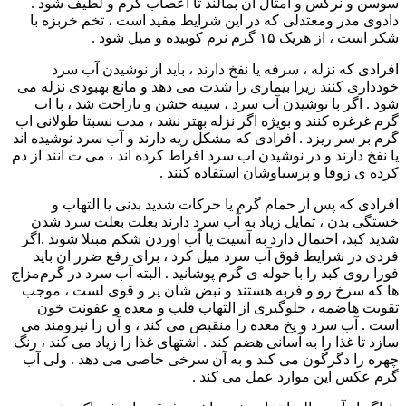
سوسن و نرگس و امثال آن بمالند تا اعصاب گرم و لطیف شود .
دادوی مدر ومعتدلی که در این شرایط مفید است ، تخم خربزه با
شکر است ، از هریک ۱۵ گرم نرم کوبیده و میل شود .
افرادی که نزله ، سرفه یا نفخ دارند ، باید از نوشیدن آب سرد
خودداری کنند زیرا بیماری را شدت می دهد و مانع بهبودی نزله می
شود . اگر با نوشیدن آب سرد ، سینه خشن و ناراحت شد ، با اب
گرم غرغره کنند و بویژه اگر نزله بهتر نشد ، مدت نسبتا طولانی اب
گرم بر سر ریزد . افرادی که مشکل ریه دارند و آب سرد نوشیده اند
یا نفخ دارند و در نوشیدن اب سرد افراط کرده اند ، می ت انند از دم
کرده ی زوفا و پرسیاوشان استفاده کنند .
افرادی که پس از حمام گرم یا حرکات شدید بدنی یا التهاب و
خستگی بدن ، تمایل زیاد به آب سرد دارند بعلت بعلت سرد شدن
شدید کبد، احتمال دارد به آسیت یا آب اوردن شکم مبتلا شوند .اگر
فردی در شرایط فوق آب سرد میل کرد ، برای رفع ضرر ان باید
فورا روی کبد را با حوله ی گرم پوشانید . البته آب سرد در گرم‌مزاج
ها که سرخ رو و فربه هستند و نبض شان پر و قوی لست ، موجب
تقویت هاضمه ، جلوگیری از التهاب قلب و معده و عفونت خون
است . آب سرد و یخ معده را منقبض می کند ، و آن را نیرومند می
سازد تا غذا را به آسانی هضم کند . اشتهای غذا را زیاد می کند ، رنگ
چهره را دگرگون می کند و به آن سرخی خاصی می دهد . ولی آب
گرم عکس این موارد عمل می کند .