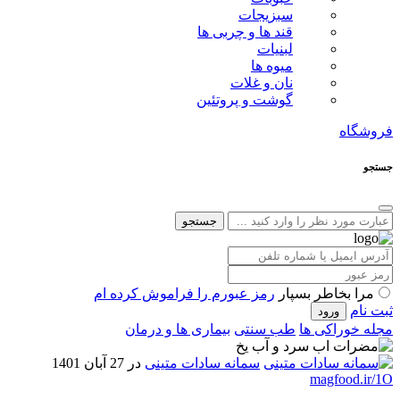
سبزیجات
قند ها و چربی ها
لبنیات
میوه ها
نان و غلات
گوشت و پروتئین
فروشگاه
جستجو
جستجو
مرا بخاطر بسپار
رمز عبورم را فراموش کرده ام
ثبت نام
مجله خوراکی ها
طب سنتی
بیماری ها و درمان
سمانه سادات متینی
در 27 آبان 1401
magfood.ir/1O