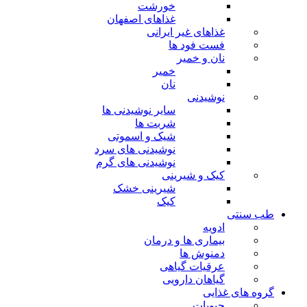
خورشت
غذاهای اصفهان
غذاهای غیر ایرانی
فست فود ها
نان و خمیر
خمیر
نان
نوشیدنی
سایر نوشیدنی ها
شربت ها
شیک و اسموتی
نوشیدنی های سرد
نوشیدنی های گرم
کیک و شیرینی
شیرینی خشک
کیک
طب سنتی
ادویه
بیماری ها و درمان
دمنوش ها
عرقیات گیاهی
گیاهان دارویی
گروه های غذایی
حبوبات