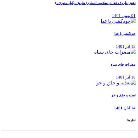
نقش ظروف غذا در سلامت انسان ( ظروف یکبار مصرف )
01 بهمن 1401
خودکشی با غذا
13 آذر 1401
مضرات چای سیاه
10 آذر 1401
تغذیه و خلق و خو
14 آبان 1401
نظرها