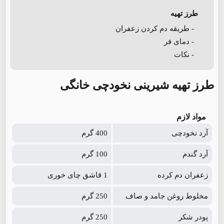
طرز تهیه
- طریقه دم کردن زعفران
- دمای فر
- نکات
طرز تهیه شیرینی نخودچی خانگی
مواد لازم
آرد نخودچی
400 گرم
آرد گندم
100 گرم
زعفران دم کرده
1 قاشق چای خوری
مخلوط روغن جامد و صاف
250 گرم
پودر شکر
250 گرم