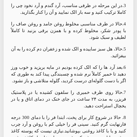
3.در این مرحله در ظرفی مناسب، آرد گندم و آرد نخود چی را
کاملا ترکیب کنید و سه بار الک نمایید و آن را کنار بگذارید.
4.حالا در ظرف مناسبی مخلوط روغن جامد و روغن صاف را
با پودر شکر، مخلوط کرده و با همزن برقی بزنید تا کاملاً
لطیف و سبک شود.
5.حالا، هل سبز ساییده و الک شده و زعفران دم کرده را به آن
بیفزائید.
6.بعد آرد ها را که الک کرده بودیم در مایه بریزید و خوب ورز
دهید تا خمیر کاملاً نرم شده و چسبندگی پیدا کند به طوری که
اگر با دست گلوله‌ای درست کردید، گلوله متلاشی و باز نشود.
7.حالا روی ظرف خمیری را سلفون کشیده یا در پلاستیک
فریزر، به مدت ۲۴ ساعت در جای خنک در دمای اتاق و یا در
یخچال استراحت دهید.
8. حالا در شروع کار برای پخت، ابتدا فر را با دمای 300 درجه
فارنهایت گرم کنید. سینی فر را خیلی کم با روغن و آرد چرب
کنید و یا با کاغذ روغنی بپوشانید.نیازی نیست که پوسته کاغذ