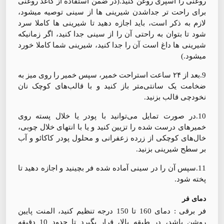
روغنی را اسپری روغن کنید.(در ضمن استفاده از کاغذ روغنی
برای راحت تر جداشدن شیرینی ها از سینی توصیه میشود،
لازم به ذکر است، باید اجازه دهید تا شیرینی ها کاملا سرد
شود تا بتوان به راحتی آن را از سینی جدا کنید، اگر زمانیکه
شیرینی ها داغ است آن را جدا کنید، شیرینی شما کاملا خورد
میشود.)
9.بعد از ۲۴ ساعت استراحت خمیر، سپس خمیر را روی میز به
ضخامت یک سانتی‌متر باز کنید و با قالب‌های کوچک نان
نخودچی قالب بزنید.
10.در صورت تمایل می‌توانید با پودر یا خلال پسته روی
خمیرهای درست شده را تزیین کنید و یا با انتهای خلال چوبی،
خال‌های کوچکی از زرده زعفرانی و محلول پودر کاکائو و آب
بر سطح شیرینی بزنید.
11.سپس آن را در سینی آماده شده فر بچینید و اجازه دهید تا
پخته شود.
دمای فر
فر برقی : دمای 160 تا 150 درجه تنظیم کنید، المنت پایین
روشن باشد، در طبقه بالا، قرار بگیرد تا حدود 10 دقیقه