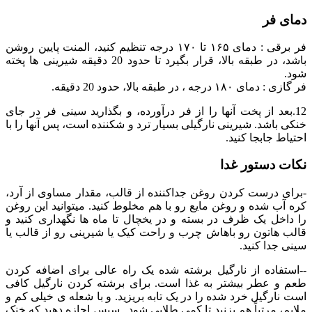
دمای فر
فر برقی : دمای ۱۶۵ تا ۱۷۰ درجه تنظیم کنید، المنت پایین روشن
باشد، در طبقه بالا، قرار بگیرد تا حدود 20 دقیقه شیرینی ها پخته
شود.
فر گازی : دمای ۱۸۰ درجه ، در طبقه بالا، حدود 20 دقیقه.
12.بعد از پخت آنها را از فر درآورده، و بگذارید سینی فر در جای
خنکی باشد. شیرینی نارگیلی بسیار ترد و شکننده است، پس آنها را با
احتیاط جابجا کنید.
نکات دستور غدا
-برای درست کردن روغن جداکننده از قالب، مقدار مساوی از آرد،
کره آب شده و روغن مایع رو با هم مخلوط کنید. میتوانید این روغن
را داخل یک ظرف در بسته و در یخچال تا ماه ها نگهداری کنید و
قالب هاتون رو باهاش چرب و راحت کیک یا شیرینی رو از قالب یا
سینی جدا کنید.
--استفاده از نارگیل برشته شده یک راه عالی برای اضافه کردن
طعم و عطر بیشتر به غذا است. برای برشته کردن نارگیل کافی
است نارگیل خرد شده را در یک تابه بریزید. و با شعله ی خیلی کم و
ملایم، مرتباً هم بزنید تا کمی طلایی شود . سپس اجازه دهید که خنک