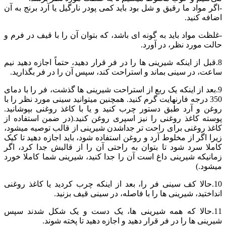
-اگر مواد ما رقیق و شل بود باید کمی پودر نارگيل یا آرد برنج به آن
اضافه کنید.
-غلظت مواد باید به گونه ای باشد، که بتوان آن را با قیف در فرم و
حالت مورد نظر، در آورد.
8.قبل از اینکه شیرینی ها را در فر قرار دهید، حتماً اجازه دهید نیم
ساعت، در سینی بماند و استراحت کند، سپس آن را در فر بگذارید.
9.بعد از اینکه یک ربع از استراحت شیرینی ها گذشت، فر را با دمای
350 درجه فارنهایت گرم کنید. همچنین میتوانید سینی مورد نظر را با
روغن و آرد طبق دستور چرب کنید و یا با کاغذ روغنی بپوشانید.
پوسته کاغذ روغنی را نیز اسپری روغن کنید.(در ضمن استفاده از
کاغذ روغنی برای راحت تر جداشدن شیرینی از قالب توصیه میشود،
زیرا اگر از مخلوط آرد و روغن استفاده شود، باید اجازه دهید تا کیک
کاملا سرد شود تا بتوان به راحتی آن را از قالبش جدا کرد، اگر
زمانیکه شیرینی داغ است آن را جدا کنید، شیرینی شما کاملا خورد
میشود.)
10.حالا کف سینی فر را، بعد از اینکه چرب کردید یا کاغذ روغنی
انداختید، شیرینی ها را با فاصله، در سینی قیف بزنید.
11.حالا که همه شیرینی ها، یک دست و یک شکل شدند سپس
شیرینی ها را در فر قرار دهید و اجازه دهید تا پخته شوند.