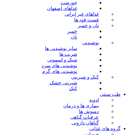
خورشت
غذاهای اصفهان
غذاهای غیر ایرانی
فست فود ها
نان و خمیر
خمیر
نان
نوشیدنی
سایر نوشیدنی ها
شربت ها
شیک و اسموتی
نوشیدنی های سرد
نوشیدنی های گرم
کیک و شیرینی
شیرینی خشک
کیک
طب سنتی
ادویه
بیماری ها و درمان
دمنوش ها
عرقیات گیاهی
گیاهان دارویی
گروه های غذایی
حبوبات