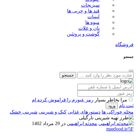
سبزیجات
قند ها و چربی ها
لبنیات
میوه ها
نان و غلات
گوشت و پروتئین
فروشگاه
جستجو
جستجو
مرا بخاطر بسپار
رمز عبورم را فراموش کرده ام
ثبت نام
مجله خوراکی ها
دستورهای غذایی
کیک و شیرینی
شیرینی خشک
محدثه ابراهیمی
در 29 مرداد 1402
magfood.ir/5F