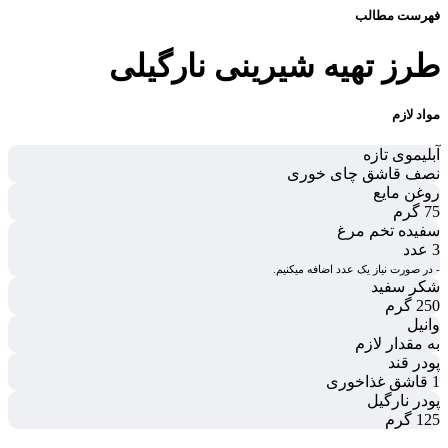
فهرست مطالب
طرز تهیه شیرینی نارگیلی
مواد لازم
آبلیموی تازه
نصف قاشق چای خوری
روغن مایع
75 گرم
سفیده تخم مرغ
3 عدد
- در صورت نیاز یک عدد اضافه میکنیم.
شکر سفید
250 گرم
وانیل
به مقدار لازم
پودر قند
1 قاشق غذاخوری
پودر نارگیل
125 گرم