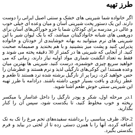
طرز تهیه
اگر خانواده شما شیرینی های خشک و سنتی اصیل ایرانی را دوست
دارند. این یک دستور پخت شیرینی آسان و میان‌ وعده‌ ای خیلی خوب
و عالی در مدرسه برای کودکان شما یا جزو خوراکی‌های آسان برای
دورهمی های شبانه خانوادگیتان میباشد، که با یک لیوان شیر با این
شیرینی های نرم میتوانید به بهانه خوشایندی از خودتان و خانواده
پذیرایی کنید و پشت میز بنشینید و با هم بخندید و صمیمانه صحبت
کنید. از آنجایی که شیرینی ها در کمتر از 30 دقیقه پخته می شوند و
فقط به تعداد انگشت شماری مواد اولیه نیاز دارند، زمانی که می
خواهید سریع چیزی خوشمزه، درست کنید. شیرینی ها بهترین میان
وعده هستند! این کوکی‌های نارگیلی لذیذ و نرم هستند و عطرشان را
حس خواهید کرد، زیرا پر از نارگیل برشته شده ترد هستند تا طعم و
عطر زیادی و بافت‌ بسیار خوبی داشته باشند. درادامه با طرز تهیه
این شیرینی سنتی خوش طعم آشنا شوید.
1.در مرحله اول، شکر و پودر نارگیل را داخل غذاساز یا میکسر
ریخته و خوب مخلوط کنید، تا یکدست شود، سپس آن را کنار
بگذارید.
2.حالا، ظرف مناسبی را برداشته سفیده‌های تخم مرغ را تک به تک
اضافه کرده، آنها را با همزن دستی زده تا از لختی در بیاید و فرم
یکدستی بگیرد.