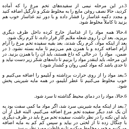
3.در این مرحله نیمی از سفیده‌های تخم مرغ را که آماده
کردید، حالا نصف روغن مایع را به مخلوط شکر و نارگیل اضافه کنید
و مجدد دکمه غذاساز را فشار داده و با دور تند غذاساز خوب هم
بزنید تا کاملاً مخلوط شود.
4.حالا همه مواد را از غذاساز خارج کرده داخل ظرف دیگری
بریزید، بعد آن را روی شعله ملایم گاز قرار داده، تا کرم رنگ شود.
بعد از اینکه مواد، کرم رنگ شدند، بعد بقیه سفیده تخم مرغ را آرام
آرام اضافه کرده و با همزن هم می‌زنیم تا مایه بسته نشود. ( در
ضمن، مواد را در حالی که داغ هستند، باید آن را با همزن بزنید. در
این مرحله، باید اینقدر مواد را بزنیم تا دانه‌های شکر زیر دست نیاید و
تا حدی باشد که مواد کمی روان و کشدار شود.)
5.بعد مواد را از روی حرارت برداشته و آبلیمو را اضافه می‌کنیم و
خوب مخلوط می‌کنیم تا عطر آبلیمو، در همه مایه شیرینی پخش
شود.
6.حالا، مواد را در دمای محیط گذاشته تا سرد شود.
7.بعد از اینکه مایه شیرینی سرد شد، اگر مواد ما کمی سفت بود به
آن یک عدد دیگر سفیده تخم مرغ اضافه می‌کنیم، البته قبل از آن
باید این نکته را در نظر داشت، سفیده تخم مرغ باید در ظرف دیگری
با چنگال زده تا از لختی در بیاید و سپس کم کم به مایه اضافه
می‌کنیم و خوب مخلوط میکنیم تا به غلظت مورد نظر برسد.