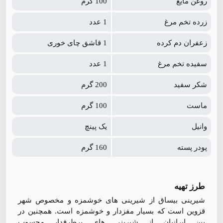
روغن مایع
100 گرم
زرده تخم مرغ
1 عدد
زعفران دم کرده
1 قاشق چای خوری
سفیده تخم مرغ
1 عدد
شکر سفید
200 گرم
ماست
100 گرم
وانیل
یک پینچ
پودر پسته
160 گرم
طرز تهیه
شیرینی بیساق از شیرینی های خوشمزه و مخصوص شهر
قزوین است که بسیار مفزدار و خوشمزه است. همچنین در
بین ایرانیان از شیرینی های پرطرفدار محسوب