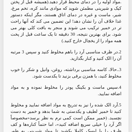
.مواد اولیه را در دمای محیط قرار دهید.(همیشه قبل از پختن
کیک و شیرینی مطمئن شوید که موادی مانند کره، تخم مرغ،
شیر، ماست و غیره در دمای اتاق هستند، مگر اینکه دستور
غذا خلاف آن را نشان دهد! این تضمین می کند که آنها راحت
تر در خمیر ترکیب می شوند و منجر به بافت کلی بهتر می
شود. برای بهترین نتیجه، 30 دقیقه تا یک ساعت قبل از پخت
همه مواد را از یخچال خارج کنید.)
2.در ظرف مناسبی آرد را باهم مخلوط کنید و سپس 3 مرتبه
آن را الک کنید و کنار بگذارید.
3..حالا، کاسه مناسبی برداشته، روغن، وانیل و شکر را خوب
مخلوط کنید، با همزن برقی بزنید تا یکدست شود.
4.سپس ماست و بکینگ پودر را مخلوط نموده و به مواد
اضافه نمایید.
5.آرد الک شده را نیز به تدریج به مواد اضافه نمایید و مخلوط
کنید تا خمیر لطیف و یکدستی به شما بدهد و خمیر به دست
نچسبد. (خمیر ممکن است کمی نرم به نظر برسد«مخصوصاً
اگر آرد را خیلی سریع اضافه کنید»، اما حتماً کناره‌ها و کف
ظرف را با لیسک کاملا بکشید تا مواد شیرینی به طور