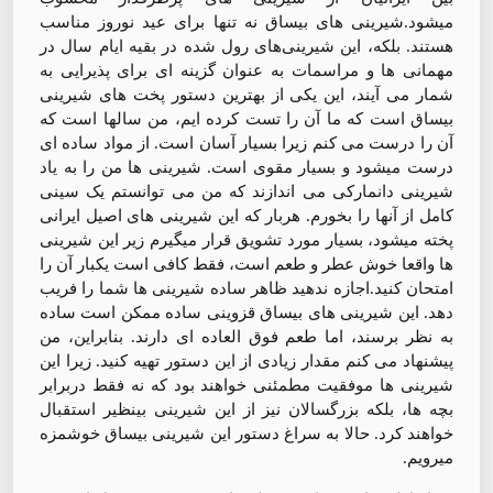
میشود.
شیرینی های بیساق نه تنها برای عید نوروز مناسب
هستند. بلکه، این شیرینی‌های رول شده در بقیه ایام سال در
مهمانی ها و مراسمات به عنوان گزینه ای برای پذیرایی به
شمار می آیند، این یکی از بهترین دستور پخت های شیرینی
بیساق است که ما آن را تست کرده ایم، من سالها است که
آن را درست می کنم زیرا بسیار آسان است. از مواد ساده ای
درست میشود و بسیار مقوی است. شیرینی ها من را به یاد
شیرینی دانمارکی می اندازند که من می توانستم یک سینی
کامل از آنها را بخورم. هربار که این شیرینی های اصیل ایرانی
پخته میشود، بسیار مورد تشویق قرار میگیرم زیر این شیرینی
ها واقعا خوش عطر و طعم است، فقط کافی است یکبار آن را
امتحان کنید.اجازه ندهید ظاهر ساده شیرینی ها شما را فریب
دهد. این شیرینی های بیساق قزوینی ساده ممکن است ساده
به نظر برسند، اما طعم فوق العاده ای دارند. بنابراین، من
پیشنهاد می کنم مقدار زیادی از این دستور تهیه کنید. زیرا این
شیرینی ها موفقیت مطمئنی خواهند بود که نه فقط دربرابر
بچه ها، بلکه بزرگسالان نیز از این شیرینی بینظیر استقبال
خواهند کرد. حالا به سراغ دستور این شیرینی بیساق خوشمزه
میرویم.