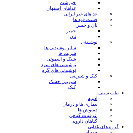
خورشت
غذاهای اصفهان
غذاهای غیر ایرانی
فست فود ها
نان و خمیر
خمیر
نان
نوشیدنی
سایر نوشیدنی ها
شربت ها
شیک و اسموتی
نوشیدنی های سرد
نوشیدنی های گرم
کیک و شیرینی
شیرینی خشک
کیک
طب سنتی
ادویه
بیماری ها و درمان
دمنوش ها
عرقیات گیاهی
گیاهان دارویی
گروه های غذایی
حبوبات