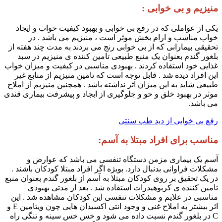
منیزیم و بی خوابی :
یکی از عواملی که در رفع بی خوابی و بهبود کیفیت خواب و ایجاد
خواب مناسب و ارام بخش موثر است ، منیزیم می باشد . در
تحقیقی بیمارانی که از بی خوابی رنج می بردند به مدت چند هفته از
بلغور گندم بعنوان یک منبع طبیعی تامین کننده ی منیزیم در سبد
غذایی خود استفاده کردند . بهبودی مناسبی در کیفیت و میزان خواب
این افراد دیده شد . قابل توجه است که تامین منیزیم از منابع غیر
طبیعی شاید به این میزان اثر نداشته باشد . همچنین منیزیم از املاح
موثر در بهبود خلق و خو و جلوگیری از ابجاد و پیشرفت بیماری قندی
می باشد.
رفع بی خوابی از دید طب سنتی
مناسب برای افراد مبتلا به آسم:
آسم یک بیماری مزمن دستگاه تنفسی می باشد که عوارض و
مشکلات فراوانی بدنبال دارد. بویژه اگر افراد مبتلا کودکان باشند ‌‌.
در یک تحقیق بر روی کودکان مبتلا به آسم از بلغور گندم بعنوان منبع
تامین کننده ی کربوهیدرات استفاده شد . بعد از مدتی بهبودی
مناسبی در علایم و مشکلات تنفسی این کودکان مشاهده شد ‌. این
اثر بیشتر به املاح غنی و وجود انتی اکسیدان هایی چون ویتامین E و
C در بلغور گندم نسبت داده می شود و خس خس سینه و تنگی راه