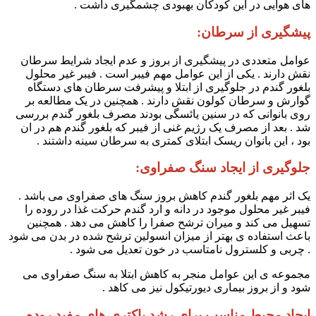
های هوایی در این کودکان بهبودی چشمگیری داشت .
پیشگیری از سرطان:
عوامل متعددی در پیشگیری از بروز و عدم ایجاد شرایط سرطان
نقش دارند . یکی از این عوامل مهم فیبر است . فیبر غیر محلول
بلغور گندم در جلوگیری از ابتلا و پیشرفت سرطان های دستگاه
گوارش و سرطان کولون نقش دارند . همچنین در یک مطالعه بر
روی بانوانی که در سنین یائسگی بودند مصرف بلغور گندم بررسی
شد . بعد از مصرف یک رژیم غنی از فیبر که بلغور گندم هم در ان
بود ، این بانوان ریسک ابتلای کمتری به سرطان سینه داشتند .
جلوگیری از ایجاد سنگ صفراوی:
یک اثر مهم بلغور گندم کاهش بروز سنگ های صفراوی می باشد .
فیبر غیر محلول موجود در دانه و ارد گندم حرکت غذا در روده را
تسهیل می کند و میران ترشح صفرا را کاهش می دهد . همچنین
باعث استفاده ی بهتر از میزان انسولین ترشح شده در بدن می شود
. چربی و کلسترول نامتاسب در خون تعدیل می شود ‌.
مجموعه ی این عوامل منجر به کاهش ابتلا به سنگ صفراوی می
شود و از بروز بیماری دیورتیکول نیز می کاهد .
ایجاد محیط مناسب برای رشد باکتری های مفید روده