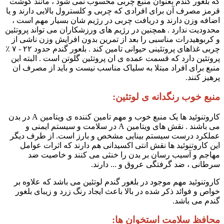
که بلغور گندم بعنوان منبع چربی محسوب نمی شود ، مانند گوشت
قرمز مصرف آن برای افرادی که چربی و کلسترول بالایی دارند و یا
اضافه وزن دارند و دریافت چربی در رژیم شان بسیار مهم است ،
محدودیت ندارد . همچنین در رژیم های ورزشکاران می تواند پروتئین
و کربوهیدرات مناسبی را بعد از تمرین بدون افرایش وزن ناشی از
چربی غذاهای پروتئینی حیوانی تامین کند . بلعور گندم حدود ۲۲ - ۷ ٪
پروتئین دارد که قسمت عمده ی ان پروتئین گلوتن است . البته این
منبع برای افراد مبتلا به سلیاک مناسب نیست و باید از مصرف ان
پرهیز کنند.
منبع خوب رنگدانه ی لوتئین:
کاروتنوئید ها یک منبع خوب و مهم تامین کننده ی ویتامین A در بدن
می باشند . نقش های ویتامین A در سلامت و سیستم ایمنی و
عملکرد درست سیستم بینایی مشخص و بارز است. از طرف دیگر
این کاروتنوئید ها نقش انتی اکسیدانی هم دارند که اثرات عوامل
مهاجم و آسیب رسان بر بدن را خنثی می کنند و خاصیت ضد
سرطانی ، ضد گرفتگی عروق و ... دارند.
کاروتنوئید مهم موجود در بلغور گندم لوتئین می باشد که علاوه بر
خواص و فوائد ذکر شده در بالا باعث ایجاد رنگ زرد و زیبای بلغور
گندم می باشد.
محافظ سلامت استخوان ها: