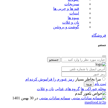
سبزیجات
قند ها و چربی ها
لبنیات
میوه ها
نان و غلات
گوشت و پروتئین
فروشگاه
جستجو
جستجو
مرا بخاطر بسپار
رمز عبورم را فراموش کرده ام
ثبت نام
مجله خوراکی ها
گروه های غذایی
نان و غلات
سمانه سادات متینی
در 30 بهمن 1401
magfood.ir/2p