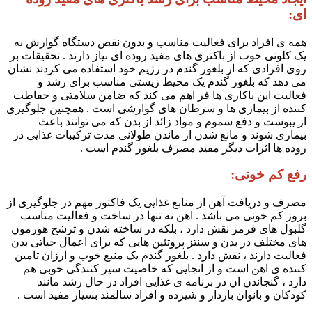
ای:
همه ی افراد برای فعالیت مناسب و بدون نقص دستگاه گوارش به
یک کلونی خوب از باکتری های مفید روده ای نیاز دارند . تحقیقات بر
روی افرادی که از بلغور گندم در رژیم خود استفاده می کردند نشان
می دهد که بلغور گندم یک محیط زیستی مناسب برای رشد و
فعالیت این باکاری ها فر اهم می کند که ضامن سلامتی و حفاطت
کننده از بیماری ها و سرطان های گوارشی است . همچنین جلوگیری
از یبوست و دفع سموم و مواد زائد از بدن که می توانند باعث
بیماری شوند و مانع شدن از ماندن طولانی مدت ترکیبات غذایی در
روده ها اثرات دیگر مفید مصرف بلغور گندم است .
رفع کم خونی:
مصرف و دریافت آهن از منابع غذایی یک فاکتور مهم در جلوگیری از
بروز کم خونی می باشد . اهن نه تنها در ساخت و فعالیت مناسب
گلبول های قرمز نقش دارد ، بلکه در ساخته شدن و ترشح هورمون
های مختلف در بدن و سنتز پروتئین هایی که برای اعمال حیاتی بدن
فعالیت دارند ، نقش دارد . بلغور گندم یک منبع خوب و ارزان تامین
کننده ی اهن است و از انجایی که خاصیت سیر کنندگی خوبی هم
دارد ، گنجاندن ان در برنامه ی غذایی افراد در حال رشد مانند
کودکان و بانوان باردار و شیرده و افراد سالمند بسیار مفید است .