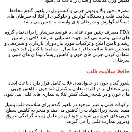
کاهش وزن مناسب و اسان را باعث می شود .
مصرف فیبر بالا و بدون چربی و کلسترول در بلغور گندم محافظ
سلامت قلب و دستگاه گوارش و جلوگیری از ابتلا له سرطان های
دستگاه گوارش و سرطان های وابسته به جنس می باشد .
FDA مصرف چنین مواد غذایی با فواسد سرشار را برای تمام گروه
های سنی توصیه می کند ،جهت دستیابی به رشد کافی در سنین
رشد و تامین املاح و ترکیبات مورد نیاز دوران بارداری و شیردهی و
همچنین حفظ سلامت افراد میانسال سالمند با کنترل قند خون ،
متعادل کردن چربی های خون و کاهش ریسک بیما ی های قلبی و
سرطان.
حافظ سلامت قلب:
بلغور گندم‌ چون در خانوادهدی غلات کامل قرار دارد ، باعث ایجاد
وزن متعادل تر در افراد، تعادل و کنترل قند خون ، کاهش چربی
های خون و در نتیجه ریسک کمتر ابتلا به بیماری های قلبی می شود.
ترکیبات فنلی و فیبر موجود در بلغور گندم برای سلامت قلب بسیار
مفید است، زیرا التهابات را کاهش می دهد و منجر به کاهش سطح
چربی های خون می شود و خود این دو عامل زمینه گرفتگی عروق
ودبروز بیمارب قلبی را می گیرند.
تحقیقات نشان داده اند افرادی که بطور منظم از گندم کامل در