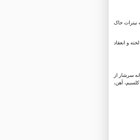
 دارد که نیترات خاک
ته و انعقاد
زدن دانه سرشار از
و ویتامین می شود. این‌جوانه ها دارای مقادیر زیادی آنتی اکسیدان، ویتامین A، ویتامین C، ویتامین های گروه B، ویتامین K، کلسیم، آهن،