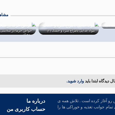
مشاهد
)
خواص خرما در سلامتی و تغذیه در ماه
خواص و ترکیبات ماش
رمضان
11 بهمن 1401
18 اسفند 1402
 دیدگاه ابتدا باید
وارد شوید.
درباره ما
د شده و در مهرماه 1401 فعالیت خودش رو آغاز کرده است . تلاش همه ی
تمام جوانب تغذیه و خوراکی ها را
حساب کاربری من