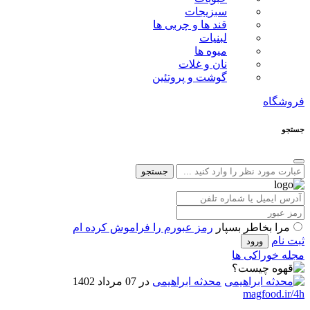
سبزیجات
قند ها و چربی ها
لبنیات
میوه ها
نان و غلات
گوشت و پروتئین
فروشگاه
جستجو
جستجو
مرا بخاطر بسپار
رمز عبورم را فراموش کرده ام
ثبت نام
مجله خوراکی ها
محدثه ابراهیمی
در 07 مرداد 1402
magfood.ir/4h