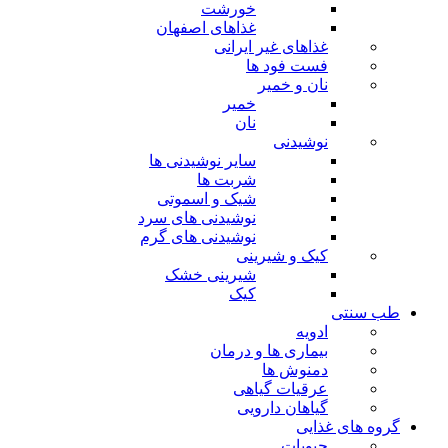
خورشت
غذاهای اصفهان
غذاهای غیر ایرانی
فست فود ها
نان و خمیر
خمیر
نان
نوشیدنی
سایر نوشیدنی ها
شربت ها
شیک و اسموتی
نوشیدنی های سرد
نوشیدنی های گرم
کیک و شیرینی
شیرینی خشک
کیک
طب سنتی
ادویه
بیماری ها و درمان
دمنوش ها
عرقیات گیاهی
گیاهان دارویی
گروه های غذایی
حبوبات