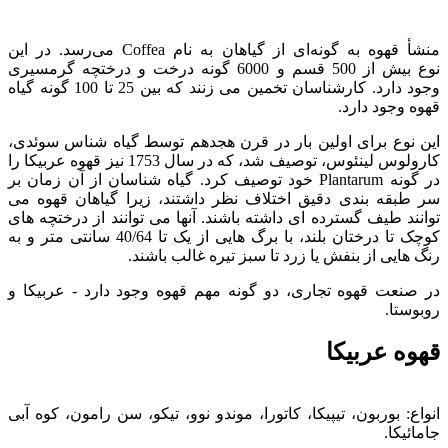
منشأ قهوه به گونه‌ای از گیاهان به نام Coffea می‌رسد. در این
نوع بیش از 500 قسم و 6000 گونه درخت و درختچه گرمسیری
وجود دارد. کارشناسان تخمین می زنند که بین 25 تا 100 گونه گیاه
قهوه وجود دارد.
این نوع برای اولین بار در قرن هجدهم توسط گیاه شناس سوئدی،
کارولوس لینئوس، توصیف شد، که در سال 1753 نیز قهوه عربیکا را
در گونه Plantarum خود توصیف کرد. گیاه شناسان از آن زمان بر
سر طبقه بندی دقیق اختلاف نظر داشتند، زیرا گیاهان قهوه می
توانند طیف گسترده ای داشته باشند. آنها می توانند از درختچه های
کوچک تا درختان بلند، با برگ هایی از یک تا 40/64 سانتی متر و به
رنگ هایی از بنفش یا زرد تا سبز تیره غالب باشند.
در صنعت قهوه تجاری، دو گونه مهم قهوه وجود دارد - عربیکا و
روبوستا.
قهوه عربیکا
انواع: بوربون، تیپیکا، کاتورا، موندو نوو، تیکو، سن رامون، کوه آبی
جامائیکا.