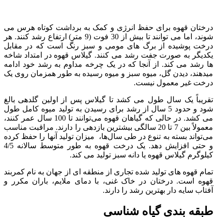
درختان قهوه برای حفظ انرژی و کمک به برداشت کوتاه هرس می
شوند، اما می توانند تا بیش از 30 فوت (9 متر) ارتفاع رشد کنند. هر
درخت پوشیده از برگ های مومی و سبز رنگ است که در مقابل
یکدیگر به صورت جفت رشد می کنند. گیلاس قهوه در امتداد شاخه
ها رشد می کند. از آنجا که در یک چرخه مداوم به رشد خود ادامه
میدهند، دیدن گل، میوه سبز و میوه رسیده به طور همزمان روی یک
درخت غیر معمول نیست.
تقریباً یک سال طول می کشد تا گیلاس پس از اولین گلدهی بالغ
شود و حدود 5 سال از رشد برای رسیدن به تولید میوه کامل طول
می کشد. در حالی که گیاهان قهوه می‌توانند تا 100 سال عمر کنند،
معمولاً بین 7 تا 20 سالگی بیشترین بازدهی را دارند. مراقبت مناسب
می‌تواند بسته به تنوع در طی سال‌ها، میزان تولید آنها را حفظ کرده
و حتی افزایش دهد. یک درخت قهوه به طور متوسط ​​سالانه 4/5
کیلوگرم گیلاس قهوه یا دانه سبز تولید می کند.
تمام قهوه های تولید شده تجاری از منطقه ای از جهان به نام کمربند
قهوه است. درختان در خاک غنی، با دمای ملایم، باران مکرر و
آفتاب سایه دار بهترین رشد را دارند.
طبقه بندی گیاه شناسی