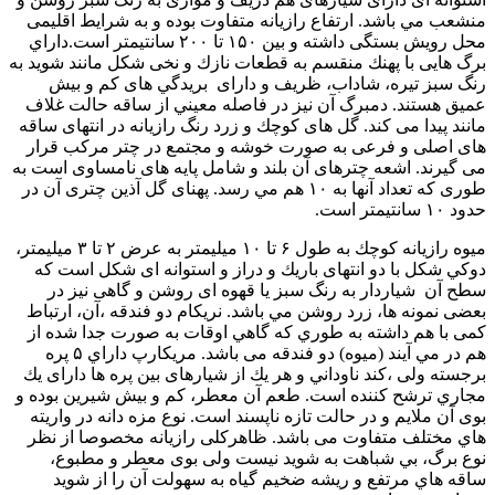
منشعب مي باشد. ارتفاع رازیانه متفاوت بوده و به شرایط اقلیمی
محل رویش بستگی داشته و بین ۱۵۰ تا ۲۰۰ سانتيمتر است.داراي
برگ هايی با پهنك منقسم به قطعات نازك و نخی شكل مانند شوید به
رنگ سبز تیره، شاداب، ظريف و دارای بريدگي های کم و بیش
عمیق هستند. دمبرگ آن نیز در فاصله معيني از ساقه حالت غلاف
مانند پیدا می کند. گل های كوچك و زرد رنگ رازیانه در انتهای ساقه
های اصلی و فرعی به صورت خوشه و مجتمع در چتر مرکب قرار
می گیرند. اشعه چترهای آن بلند و شامل پايه های نامساوی است به
طوری که تعداد آنها به ۱۰ هم مي رسد. پهنای گل آذین چتری آن در
حدود ۱۰ سانتیمتر است.
میوه رازیانه كوچك به طول ۶ تا ۱۰ میلیمتر به عرض ۲ تا ۳ ميليمتر،
دوكي شكل با دو انتهای باريك و دراز و استوانه ای شکل است که
سطح آن شیاردار به رنگ سبز یا قهوه ای روشن و گاهی نيز در
بعضی نمونه ها، زرد روشن مي باشد. نریکام دو فندقه ،آن، ارتباط
کمی با هم داشته به طوري که گاهي اوقات به صورت جدا شده از
هم در مي آيند (میوه) دو فندقه می باشد. مریکارپ داراي ۵ پره
برجسته ولی ،کند ناوداني و هر يك از شيارهای بين پره ها دارای يك
مجاري ترشح کننده است. طعم آن معطر، کم و بیش شیرین بوده و
بوی آن ملایم و در حالت تازه ناپسند است. نوع مزه دانه در واریته
هاي مختلف متفاوت می باشد. ظاهركلی رازيانه مخصوصا از نظر
نوع برگ، بي شباهت به شوید نیست ولی بوی معطر و مطبوع،
ساقه هاي مرتفع و ریشه ضخیم گیاه به سهولت آن را از شوید