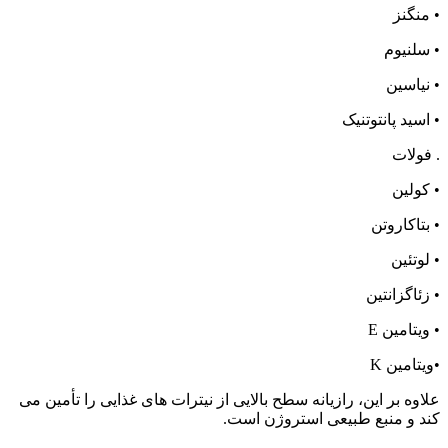
• منگنز
• سلنیوم
• نیاسین
• اسید پانتوتنیک
. فولات
• کولين
• بتاکاروتن
• لوتئين
• زئاگزانتین
• ويتامين E
•ویتامین K
علاوه بر این، رازیانه سطح بالایی از نیترات های غذایی را تأمین می
کند و منبع طبیعی استروژن است.