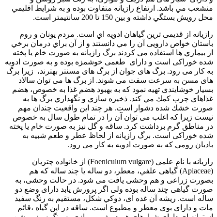
منشعب مي باشد. ارتفاع رازیانه متفاوت بوده و به شرایط اقليمي
محل رویش بستگي داشته و بین 150 تا 200 سانتیمتر است.
رازیانه از قدیمی ترین گیاهان ادويه اي است. مردم یونان و روم
باستان خواص دارويی آن را مي دانستند و از آن براي درمان برخي
از بيماري ها استفاده می کردند‌ برگ رازیانه به صورت خام یا پخته
شده خوراکی است و دارای طعمی خوشمزه بوده و به صورت ادویه
به کار می رود. برگ های جوان از برگ های مسنتر بهترند، زیرا برگ
های مسن به سرعت سفت می شوند. از برگ ها می توان سالاد
بسیار خوشایندی تهیه نمود که به بهبود هضم غذا به خصوص، هضم
غذاهاي چرب كمك مي كند. ذخيره سازي و نگهداري برگ ها به
صورت خشك شده دشوار است. هر چند این واقعیت چندان مهم
نیست زیرا که اغلب می توان آن را در تمام طول سال به خصوص
در مناطق گرم برداشت کرد. ساقه و گل نیز به صورت خام یا پخته
شده خوراکی است. برگ رازیانه از لحاظ عطر و طعم شبیه به
بادیان رومی که به صورت ادویه به کار می رود.
رازیانه با نام علمی (Foeniculum vulgare) از خانواده چتریان
(Apiaceae) گیاهی علفي، معطر، دو ساله یا چند ساله که هم
بصورت زراعی و هم وحشی یافت می شود. در حالت وحشی، به
صورت گیاهی چند ساله بوده ولی اگر پرورش یابد دارای وضع دو
ساله است. ریشه آن غده ای، دوكي شكل، مستقیم به رنگ سفید
مات و دارای بوی معطر و مطبوع است. ساقه در این گیاه ،قائم
استوانه ای دارای شيارهای هم دریف و موازی به رنگ سبز روشن و