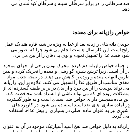
ضد سرطانی را در برابر سرطان سینه و سرطان کبد نشان می
دهد.
خواص رازیانه برای معده:
جویدن دانه های رازیانه بعد از غذا به ویژه در شبه قاره هند یک عمل
رایج است. این کار سال هاست انجام می شود چرا که تصور می
شود هضم غذا را تسهیل نموده و بوی بد دهان را از بین می برد.
از جمله خواص رازیانه دم کرده، محرک بودن برخی از اجزای موجود
در آن است. زیرا ترشح شیره گوارشی و معده را تحریک کرده و بدین
طریق التهاب معده و روده را کاهش می دهند. در نتیجه جذب مواد
مغذی مناسب از طریق غذا را تسهیل می کنند. علاوه بر این، رازیانه
می تواند یبوست را از بین ببرد و از بدن در برابر طیف گسترده ای از
مشکلات روده ای که می تواند ناشی از انسداد باشد محافظت کند.
این ماده همچنین دارای خواص ضد اسیدی است و به طور گسترده
در آماده سازی های ضد اسید استفاده می شود. در کاربرد های
آشپزی نیز به عنوان ماده اصلی در بسیاری از پیش غذاها استفاده
می گردد.
رازیانه به دلیل خواص ضد نفخ اسید آسپارتیک موجود در آن به عنوان
یک ضد نفخ بسیار محبوب عمل می کند. عصاره آن را بسیاری از