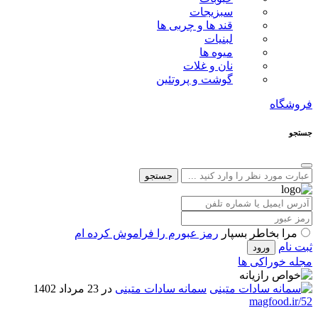
سبزیجات
قند ها و چربی ها
لبنیات
میوه ها
نان و غلات
گوشت و پروتئین
فروشگاه
جستجو
جستجو
مرا بخاطر بسپار
رمز عبورم را فراموش کرده ام
ثبت نام
مجله خوراکی ها
سمانه سادات متینی
در 23 مرداد 1402
magfood.ir/52