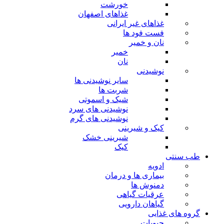
خورشت
غذاهای اصفهان
غذاهای غیر ایرانی
فست فود ها
نان و خمیر
خمیر
نان
نوشیدنی
سایر نوشیدنی ها
شربت ها
شیک و اسموتی
نوشیدنی های سرد
نوشیدنی های گرم
کیک و شیرینی
شیرینی خشک
کیک
طب سنتی
ادویه
بیماری ها و درمان
دمنوش ها
عرقیات گیاهی
گیاهان دارویی
گروه های غذایی
حبوبات