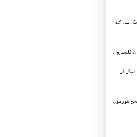
مک می کند .
دن کلسترول
نبال ان
ترشح هورمون