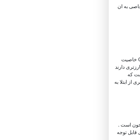
خاصی به ان
گریپ فروت دارای ویتامین C فراوانی است و حدود یک سوم نیاز بدن به ویتامین C با ۱۰۰ گرم از این میوه تامین می شود . خود ویتامین C خاصیت
رزتری دارند
ست که
 از ابتلا به
خون است .
 قابل توجه