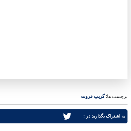
برچسب ها:
گریپ فروت
به اشتراک بگذارید در :