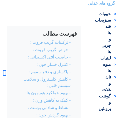
گروه های غذایی
حبوبات
سبزیجات
قند
ها
فهرست مطالب
و
magfood.ir
- ترکیبات گریپ فروت :
چربی
- خواص گریپ فروت :
ها
- خاصیت آنتی اکسیدانی :
لبنیات
میوه
- کنترل فشار خون :
گور , این نام را دارد
ها
- پاکسازی و دفع سموم :
مالا گریپ
فروشگاه
نان
- کاهش کلسترول و سلامت
و
سیستم قلبی :
ی و قرمز
غلات
- بهبود عملکرد هورمون ها :
گوشت
- کمک به کاهش وزن :
و
- نشاط و شادابی پوست :
پروتئین
- بهبود گردش خون :