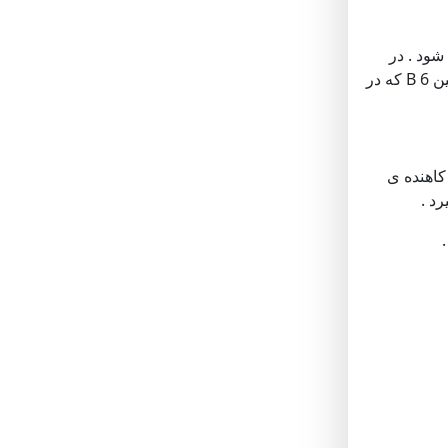
شود . در
فصول سرد که زمان مصرف گریپ فروت می باشد ، بواسطه ی سطح بالای ویتامین C و همچنین املاحی چون کلسیم و اهن و خود ویتامین B 6 که در
 های کاهنده ی
د .