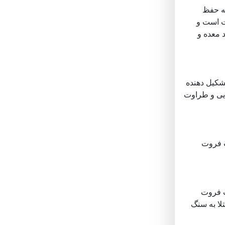
به حفظ
ت است و
 معده و
شکیل دهنده
 کلاژن دارد ، بنابراین مصرف گریپ فروت بعلت غنی بودن از ویتامین C در زیبایی و طراوت
پ فروت
گریپ فروت
ابتلا به سنگ