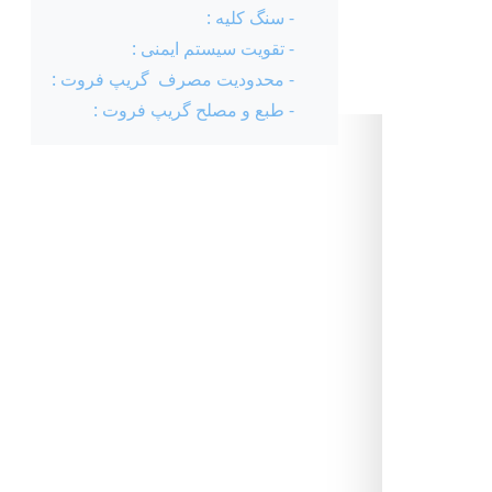
- سنگ کلیه :
- تقویت سیستم ایمنی :
- محدودیت مصرف گریپ فروت :
- طبع و مصلح گریپ فروت :