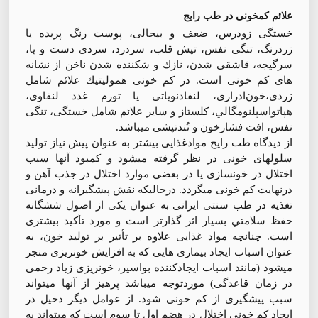
علائم كمخونی در طب رايج
خستگی زودرس، ضعف و بيحالی، پوست رنگ پريده يا
زردرنگ، تنگی نفس، تپش قلب، سردرد، سردی دست و پا،
سرگيجه، قاشقی شدن، نازك و شكننده شدن ناخن از نشانه
های كم خونی است. در كم خونی هموليتيك علائم شامل
زردی،خون‌ادراری، لنفادنوپاتی یا تورم غدد لنفاوی،
هپاتواسپلنومگالي، كلستاز و ساير علائم شامل خستگی، تنگی
نفس، افت فشارخون و تُندتپشی ميباشد.
از ديدگاه طب رايج موادغذايی بيشتر به عنوان پيش نياز توليد
سلولهای خونی در نظر گرفته ميشود و كمبود آنها سبب
اختلال در خونسازی يا در بعضي موارد اختلال در جذب آهن و
درنهايت كم خونی ميگردد. درحاليكه نقش پيشگيرانه و درمانی
تغذيه در طب سنتی ايرانی به عنوان يكی از اصول ششگانه
حفظ سلامتي بسيار اثر گذارتر است و مورد تأكيد بيشتری
است. چنانچه مواد غذايی علاوه بر تأثير بر توليد خون، به
عنوان اسباب ايجاد بيماری هايی كه به افزايش خونريزی منجر
ميشود (مانند اسباب ايجادكننده بواسير، خونریزی زیاد رحمی
در زمان قاعدگی) موردتوجه ميباشد پرهيز از آنها ميتواند
سبب پيشگيری از كم خونی شود. از عوامل ديگر دخيل در
ايجاد كم خونی اختلال در هضم اول تا سوم است كه ميتواند به