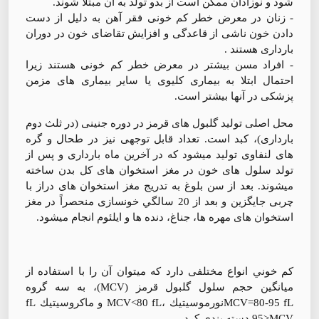
شود و نوزادان ممکن است از بدو تولد به آن مبتلا شوند.
- زنان در معرض خطر کم خونی فقر آهن به دلیل از دست
دادن خون ناشی از قاعدگی و افزایش تقاضای خون در دوران
بارداری هستند .
- افراد مسن بیشتر در معرض خطر کم خونی هستند زیرا
احتمال ابتلا به بیماری کلیوی یا سایر بیماری های مزمن
پزشکی در آنها بیشتر است.
محل اصلی توليد گلبول های قرمز در دوره جنينی (در ثلث دوم
بارداری)، كبد است. تعداد قابل توجهی نيز در طحال و گره
های لنفاوی توليد ميشود كه در آخرين ماه بارداری و پس از
تولد سلول های خون در مغز استخوان های كل بدن ساخته
ميشوند. بعد از سن بلوغ به تدريج مغز استخوان های دراز با
چربی جايگزين و بعد از 20 سالگي خونسازی منحصراً در مغز
استخوان های مهره ها، جناغ، دنده ها و ايلئوم انجام ميشود.
كم خوني انواع مختلفی دارد كه ميتوان آن را با استفاده از
ميانگين حجم سلول گلبول قرمز (MCV)، به سه گروه
MCV=80-95 fLنورموسيتيك ،MCV<80 fL و ماكروسيتيك fL
95>MCV دسته بندي كرد.