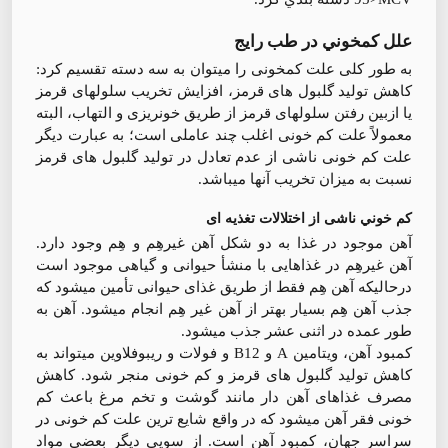
علل كمخوني در طب رايج
به طور كلی علت كمخونی را ميتوان به سه دسته تقسيم كرد:
كاهش توليد گلبول های قرمز، افزايش تخريب سلولهای قرمز
يا ازبين رفتن سلولهای قرمز از طريق خونريزی و التهاب، البته
معمولاً علت كم خونی اغلب چند عاملی است؛ به عبارت ديگر
علت كم خونی ناشی از عدم تعادل در توليد گلبول های قرمز
نسبت به ميزان تخريب آنها ميباشد.
كم خوني ناشی از اختلالات تغذيه ای
آهن موجود در غذا به دو شكل آهن غيرهِم و هِم وجود دارد.
آهن غيرهِم در غذاهایی با منشأ حيوانی و گياهی موجود است
درحاليكه آهن هِم فقط از طريق غذای حيوانی تأمين ميشود كه
جذب آهن هِم بسيار بهتر از آهن غير هِم انجام ميشود. آهن به
طور عمده در اثنی عشر جذب ميشود.
كمبود آهن، ويتامين A و B12 و فولات و ريبوفلاوين ميتواند به
كاهش توليد گلبول های قرمز و كم خونی منجر شود. كاهش
مصرف غذاهای آهن دار مانند گوشت و تخم مرغ باعث كم
خونی فقر آهن ميشود كه در واقع شايع ترين علت كم خونی در
سراسر جهان، كمبود آهن است. از سويی ديگر بعضی مواد