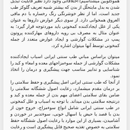
هموگلوبين ميشناسيم) اختلافاتی وجود دارد نظير قابليت تبديل
شدن به بدل مايتحلّل از بدن كه بيشتر شبيه تعريف گلوكز طب
جديد است، اما از نظر خوشرنگی رنگ رخساره با دم مافی
العروق همخوانی دارد. از سوی ديگر عوارض داروها به عنوان
يكی از علل ايجادكننده كمخونی بايد موردتوجه قرار گيرد؛ به
عنوان مثال به مصرف بی رويه داروهای مهاركننده پروتون
پمپ در مشكلات گوارشی و ايجاد عوارض متعدد از جمله
كمخونی توسط آنها ميتوان اشاره كرد،
ميتوان براساس مباني طب سنتی ايرانی اسباب ايجادكننده
مشكلات گوارشی از جمله سوءمزاجهای معده و امعاء و كبد را
شناسايی و تدابير مناسب جهت پيشگيری و درمان را اتخاذ
نمود.
از آنجا كه طب سنتی ايرانی اصل پيشگيری و حفظ سلامتی را
بر درمان مقدم ميشمارد، رعايت اصول ششگانه سلامتی را
ضامن بقای سلامتی اعضای مهم بدن از جمله معده و كبد و
درنتيجه سلامتی بدن ميداند. با توجه به اسباب و علل كمخونی
در طب سنتی ايرانی شامل انواع سوءمزاج، خروج خون از
بدن با فصد يا حيض يا اسهال خونی، سوءتدبير در خوردن و
آشاميدن، بسياری از اين موارد با رعايت اصول ششگانه حفظ
سلامتی به خصوص تغذيه صحيح قابل پيشگيری است و رعايت