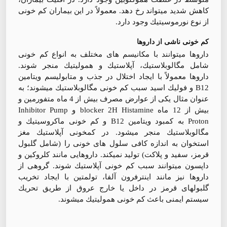
كاهش شديد ميتواند رخ دهد. معمولاً در اين بيماران كم خونی
از نوع نورموسيتيك وجود دارد.
كم خونی ناشی از داروها
داروها ميتوانند با مكانيسم های مختلف به انواع كم خونی
شامل مگالوبلاستيك، آپلاستيك و هموليتيك منجر شوند.
داروها معمولاً با ايجاد اختلال در جذب و متابوليسم ويتامين
B12 و فوليك اسيد سبب كم خونی مگالوبلاستيك ميشوند؛ به
عنوان مثال يكی از عوارض مصرف بيش از 4 ماه متفورمين و
بيش از 12 ماه blocker 2H Histamine و Inhibitor Pump
Proton به كمبود ويتامين B12 و كم خونی ماكروسيتيك و
مگالوبلاستيك منجر ميشود. در كمخونی آپلاستيك مغز
استخوان به اندازه كافی سلول های خونی را (شامل گلبول
قرمز، سفيد و پلاكت) توليد نميكند. داروهايی مانند كلروكين و
داپسون ميتوانند سبب كم خونی آپلاستيك شوند. گروهی از
داروها نيز مانند اينترفرون آلفا، تولمتين با ايجاد تخريب
گلبولهای قرمز در داخل يا خارج عروق از طريق تحريك
سيستم ايمنی باعث كم خونی هموليتيك ميشوند.