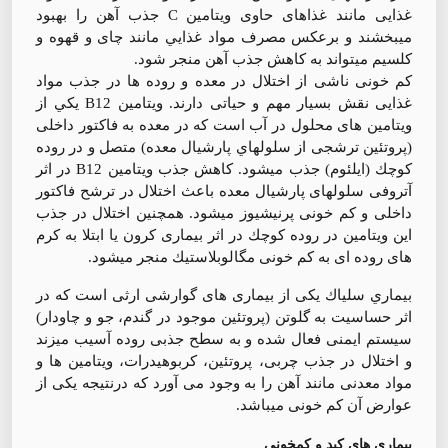
غذايی مانند غذاهای حاوی ويتامين C جذب آهن را بهبود
ميبخشند و برعكس مصرف مواد غذايي مانند چای و قهوه و
كلسيم ميتواند به كاهش جذب آهن منجر شود.
كم خونی ناشی از اختلال در معده و روده ها در جذب مواد
غذايی نقش بسيار مهم و حياتی دارند. ويتامين B12 يكي از
ويتامين های محلول در آب است كه در معده به فاكتور داخلی
(پروتئين ترشجی از سلولهاي پارشيال معده) متصل و در روده
كوچك (ايلئوم) جذب ميشود. كاهش جذب ويتامين B12 در اثر
آتروفی سلولهای پارشيال معده باعث اختلال در ترشح فاكتور
داخلی و كم خونی پرنيشيوز ميشود. همچنين اختلال در جذب
اين ويتامين در روده كوچك در اثر بيماری كرون يا ابتلا به كرم
های روده ای به كم خونی مگالوبلاستيك منجر ميشود.
بيماري سلياك يكی از بيماری های گوارشی ارثی است كه در
اثر حساسيت به گلوتن (پروتئين موجود در گندم، جو و چاودار)
سيستم ايمنی فعال شده و به سطح جذبی روده آسيب ميزند
و اختلال در جذب چربی، پروتئين، كربوهيدرات، ويتامين ها و
مواد معدنی مانند آهن را به وجود می آورد كه درنتيجه يكی از
عوارض آن كم خونی ميباشد.
بيماری های كبد و كمخونی