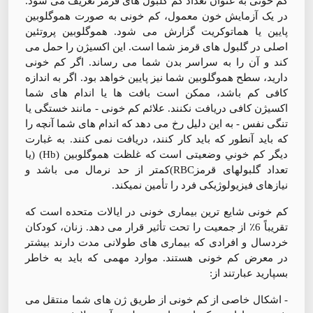
کم خونی به عنوان تعداد کم گلبول های قرمز تعریف می شود.
در یک آزمایش خون معمول، کم خونی به صورت هموگلوبین
پایین یا هماتوکریت گزارش می شود. هموگلوبین پروتئین
اصلی در گلبول های قرمز شما است. این اکسیژن را حمل می
کند و آن را به سراسر بدن شما می رساند. اگر کم خونی
دارید، سطح هموگلوبین شما نیز پایین خواهد بود. اگر به اندازه
کافی کم باشد، ممکن است بافت ها یا اندام های شما
اکسیژن کافی دریافت نکنند. علائم کم خونی - مانند خستگی یا
تنگی نفس - به این دلیل رخ می دهد که اندام های شما آنچه را
که باید آنطور که باید کار کنند، دریافت نمی کنند. به غبارت
دیگر كم خوني وضعيتی است كه غلظت هموگلوبين (Hb) (يا
تعداد گلبولهای قرمزRBC)كمتر از حد نرمال می باشد و
نيازهای فيزيولوژيكی فرد را تأمين نميكند.
کم خونی شایع ترین بیماری خونی در ایالات متحده است که
تقریباً 6٪ از جمعیت را تحت تأثیر قرار می دهد. زنان، کودکان
خردسال و افرادی که بیماری های طولانی مدت دارند بیشتر
در معرض کم خونی هستند. موارد مهمی که باید به خاطر
بسپارید عبارتند از:
- اشکال خاصی از کم خونی از طریق ژن های شما منتقل می