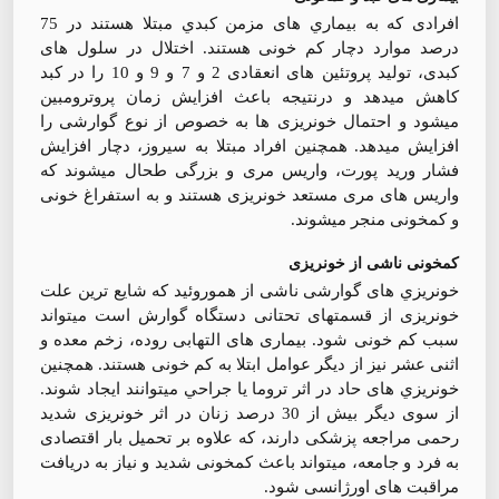
افرادی كه به بيماري های مزمن كبدي مبتلا هستند در 75
درصد موارد دچار كم خونی هستند. اختلال در سلول های
كبدی، توليد پروتئين های انعقادی 2 و 7 و 9 و 10 را در كبد
كاهش ميدهد و درنتيجه باعث افزايش زمان پروترومبين
ميشود و احتمال خونريزی ها به خصوص از نوع گوارشی را
افزايش ميدهد. همچنين افراد مبتلا به سيروز، دچار افزايش
فشار وريد پورت، واريس مری و بزرگی طحال ميشوند كه
واريس های مری مستعد خونريزی هستند و به استفراغ خونی
و كمخونی منجر ميشوند.
كمخونی ناشی از خونريزی
خونريزي های گوارشی ناشی از هموروئيد كه شايع ترين علت
خونريزی از قسمتهای تحتانی دستگاه گوارش است ميتواند
سبب كم خونی شود. بيماری های التهابی روده، زخم معده و
اثنی عشر نيز از ديگر عوامل ابتلا به كم خونی هستند. همچنين
خونريزي های حاد در اثر تروما يا جراحي ميتوانند ايجاد شوند.
از سوی ديگر بيش از 30 درصد زنان در اثر خونريزی شديد
رحمی مراجعه پزشكی دارند، كه علاوه بر تحميل بار اقتصادی
به فرد و جامعه، ميتواند باعث كمخونی شديد و نياز به دريافت
مراقبت های اورژانسی شود.