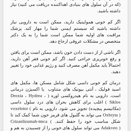
(که در آن سلول های بنیادی اهداکننده دریافت می کنید) نیاز
داشته باشید.
اگر کم خونی همولیتیک دارید، ممکن است به دارویی نیاز
داشته باشید که سیستم ایمنی شما را مهار کند. پزشک
مراقبت های اولیه شما ممکن است شما را به یک دکتر
متخصص در مشکلات عروقی ارجاع دهد.
اگر ناشی از از دست دادن خون باشد، ممکن است برای یافتن
و رفع خونریزی جراحی کنید. اگر کم خونی فقر آهن دارید،
احتمالاً باید مکمل آهن مصرف کنید و رژیم غذایی خود را تغییر
دهید.
درمان کم خونی داسی شکل شامل مسکن ها، مکمل های
اسید فولیک ، آنتی بیوتیک های متناوب یا اکسیژن درمانی
است. دارویی به نام هیدروکسی اوره ( Droxia ، Hydrea ،
Siklos ) اغلب برای کاهش بحران های درد سلول داسی
(مکانیسم پیچیده) تجویز می شود. دارویی به نام voxelotor (
Oxbryta ) می تواند به گلبول های قرمز خون شما کمک کند تا
شکل مناسب خود را حفظ کنند. Crizanlizumab-tmca (
Adakveo ) می تواند سلول های خونی را از چسبیدن به هم و