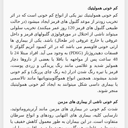
كم خونی هموليتيك
كم خونی هموليتيك نيز يكی از انواع كم خونی است كه در اثر
تخريب زودتر از موعد گلبول های قرمز ايجاد ميشود (در حالت
طبيعی گلبول های قرمز 120 روز عمر ميكنند). تخريب سلولی
ميتواند ناشی از اختلال در مورفولوژی گلبولهای قرمز و داخل
عروقی يا خارج عروقی (در طحال) باشد. يكی از بيماري ها
ارثی خونی فاويسم می باشد كه در اثر كمبود آنزيم گلوكز 6
فسفات دهيدروژناز (PD6G) به وجود می آيد. افراد مبتلا 24 تا
48 ساعت پس از مواجهه با باقلا يا بعضی از داروها دچار
هموليز شديد و علائمی مانند رنگ پريدگی و زردی پوست،
قرمز يا تيره رنگ شدن ادرار (به رنگ چای پررنگ) و كم خونی
شديد ميشوند. همچنين انواع هموگلوبينوپاتيها مانند تالاسمی
يا بيماری داسی شكل ميتوانند به ايجاد كم خونی هموليتيك
منجر شوند.
کم خونی ناشی از بيماری های مزمن
شدت كم خونی در بيماری های مزمن مانند آرتريتروماتوئيد،
نارسايی كليه، بيماری های التهابی رودهای و انواع سرطان
متفاوت است. در اين بيماران به طور معمول كاهش خفيف يا
متوسط در غلظت هموگلوبين وجود دارد. در اقليت بيماران،