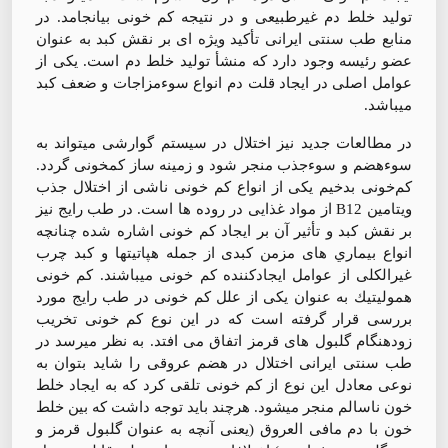
توليد خلط دم غيرطبيعی و در نتيجه كم خونی بيانجامد. در
منابع طب سنتی ايرانی تأكيد ويژه ای بر نقش كبد به عنوان
عضو رئيسه وجود دارد كه منشأ توليد خلط دم است. يكی از
عوامل اصلی در ايجاد قلت دم انواع سوءمزاجات و ضعف كبد
ميباشد.
در مطالعات جديد نيز اختلال در سيستم گوارشی ميتواند به
سوءهضم و سوءجذب منجر شود و زمينه ساز كمخونی گردد.
کم‌خونی بدخیم يكی از انواع كم خونی ناشی از اختلال جذب
ويتامين B12 از مواد غذايی در روده ها است. در طب رايج نيز
بر نقش كبد و تأثير آن بر ايجاد كم خونی اشاره شده چنانچه
انواع بيماري های مزمن كبدی از جمله هپاتيتها و كبد چرب
غيرالكلی از عوامل ايجادكننده كم خونی ميباشند. كم خونی
هموليتيك به عنوان يكی از علل كم خونی در طب رايج مورد
بررسی قرار گرفته است كه در اين نوع كم خونی تخريب
زودهنگام گلبول های قرمز اتفاق می افتد. به نظر ميرسد در
طب سنتی ايرانی اختلال در هضم عروقی را شايد بتوان به
نوعی معادل اين نوع از كم خونی تلقی كرد كه به ايجاد خلط
خون ناسالم منجر ميشود. هرچند بايد توجه داشت كه بين خلط
خون با دم مافی العروق (يعنی آنچه به عنوان گلبول قرمز و