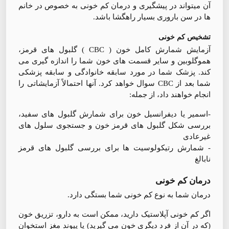
آن ميتواند در پيشگيری و درمان كم خونی به خصوص در خانم
ها در سن باروری بسيار راهگشا باشد.
تشخیص کم خونی
آزمایش شمارش کامل خون ( CBC ) گلبول های قرمز،
هموگلوبین و سایر قسمت های خون شما را اندازه گیری می
کند. پزشک شما در مورد سابقه خانوادگی و سابقه پزشکی
شما بعد از CBC سوال خواهد کرد. آنها احتمالاً آزمایشاتی را
انجام خواهند داد، از جمله:
-اسمیر یا دیفرانسیل خون برای شمارش گلبول های سفید،
بررسی شکل گلبول های قرمز خون و جستجوی سلول های
غیرعادی
- شمارش رتیکولوسیت ها برای بررسی گلبول های قرمز
نابالغ
درمان کم خونی
درمان شما به نوع کم خونی شما بستگی دارد.
اگر کم خونی آپلاستیک دارید، ممکن است به دارو، تزریق خون
(که در آن از فرد دیگری خون می گیرید) یا پیوند مغز استخوان