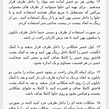
۱۲ .وقتی هر دو خمیر آماده شد مواد را داخل ظرف قرار
میدهیم . برای تهیه این حلوا میتوانید از ظرف های معمولی
پیرکس که مستطیل یا مربع شکل هستند استفاده کنید و یا
حلوا را داخل سینی پهن کنید و یا از رینگ استفاده کنید . من از
رینگ به ابعاد بیست در بیست سانتی متر استفاده کردم.
در صورت استفاده از ظرف و سینی حتما داخل ظرف نایلون
یا سلفون پهن کنید تا بعد برش کارتان راحت تر باشد.
۱۳ .اول خمیر شکلاتی را داخل ظرف قرار بدهید و با کمک
انگشت خمیر را کاملا داخل رینگ پهن کنید و بعد به کمک پشت
قاشق روی خمیر را کاملا صاف کنید و سعی کنید ضخامت
خمیر در هر قسمت مساوی و یک اندازه بشود.
۱۴ .برای اینکه کارمان راحت تر بشود خمیر ساده را مابین دو
نایلون به ابعاد نزدیک به اندازه ظرف تان باز کنید و بعد با کمک
نایلون ان را روی لایه شکلاتی قرار بدهید و بعد به کمک پشت
قاشق کاملا صاف و فشرده کنید تا کاملا به حلوای شکلاتی
بچسبد و فیکس بشود و روی حلوا كاملا صاف باشد.
۱۵ .شکلات تخته ای را داخل ظرفی خرد کنید البته در صورتی
که شکلات شما سکه ای نیست . شکلات تخته ای را با چاقو