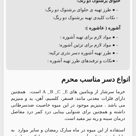
حلوای برشتوک دو رنگ:
- ● طرز تهیه ی حلوای برشتوک دو رنگ:
- نکات کلیدی تهیه برشتوک دو رنگ:
آشوره ( عاشوره )‌:
- ● مواد لازم برای تهیه آشوره :
- ● مواد لازم برای تزئین آشوره:
- ● طرز تهیه آشوره دسر نذری ترکیه:
- ●نکات و ترفندهای طرز تهیه آشوره :
انواع دسر مناسب محرم
خرما سرشار از ویتامین های A _B _C _E است، همچنین
دارای فلزات معدنی مانند: فسفر، کلسیم، آهن، ید و منیزیم
می باشد . منیزیم موجود در این میوه خاصیت ضدسرطانی
داشته و همچنین برای شنوایی بینایی درد کمر درد مفاصل
درمان سینه و ریه نیز مفید است.
استفاده از این میوه در ماه مبارک رمضان و سایر موارد به