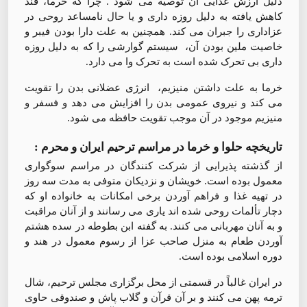
دلیل ارزش غذایی آن توصیه می شود . چرا که خرما، قند
کاهش یافته به دلیل روزه داری و یا حال نامساعد روحی در
عزاداری را جبران می کند. همچنین به علت دارا بودن فیبر و
خاصیت ملین بودن آن، سیستم گوارشی را که به دلیل روزه
داری بی تحرک شده است به تحرک وا می دارد.
خرما به علت داشتن منیزیم، انرژی عضلانی بدن را تقویت
می کند و نیروی عمومی بدن را افزایش می دهد و فسفر و
منیزیم موجود در آن موجب تقویت حافظه می شود.
تاریخچه حلوا و خرما در مراسم ترحیم ایران و محرم :
از گذشته پذیرایی از شرکت کنندگان در مراسم سوگواری
معمول بوده است. خویشان و نزدیکان متوفی به مدت سه روز
در تهیه غذا و فراهم آوردن برخی امکانات به خانواده او که
دچار تألمات روحی شده اند یاری می رسانند و از آنان مراقبت
و به آنان مهربانی می کنند. به گفته ابن بطوطه در سده هشتم
آوردن طعام به منزل صاحب عزا از رسوم معمول در هند و
دوره اسلامی بوده است.
در ایران غالباً در قسمتی از محل برگزاری مجلس ترحیم، شال
ترمه پهن می کنند و بر آن قرآن و گلاب پاش و صندوقی حاوی