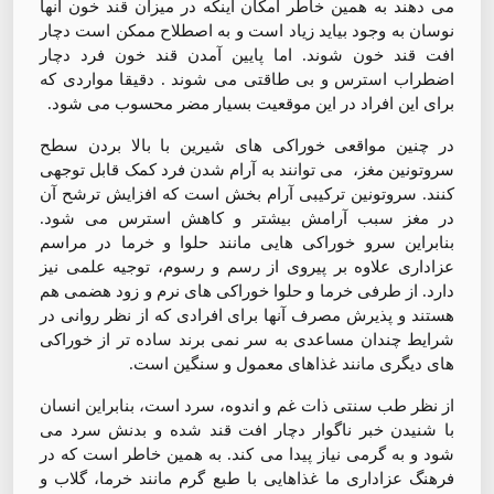
می دهند به همین خاطر امکان اینکه در میزان قند خون آنها
نوسان به وجود بیاید زیاد است و به اصطلاح ممکن است دچار
افت قند خون شوند. اما پایین آمدن قند خون فرد دچار
اضطراب استرس و بی طاقتی می شوند . دقیقا مواردی که
برای این افراد در این موقعیت بسیار مضر محسوب می شود.
در چنین مواقعی خوراکی های شیرین با بالا بردن سطح
سروتونین مغز، می توانند به آرام شدن فرد کمک قابل توجهی
کنند. سروتونین ترکیبی آرام بخش است که افزایش ترشح آن
در مغز سبب آرامش بیشتر و کاهش استرس می شود.
بنابراین سرو خوراکی هایی مانند حلوا و خرما در مراسم
عزاداری علاوه بر پیروی از رسم و رسوم، توجيه علمی نیز
دارد. از طرفی خرما و حلوا خوراکی های نرم و زود هضمی هم
هستند و پذیرش مصرف آنها برای افرادی که از نظر روانی در
شرایط چندان مساعدی به سر نمی برند ساده تر از خوراکی
های دیگری مانند غذاهای معمول و سنگین است.
از نظر طب سنتی ذات غم و اندوه، سرد است، بنابراین انسان
با شنیدن خبر ناگوار دچار افت قند شده و بدنش سرد می
شود و به گرمی نیاز پیدا می کند. به همین خاطر است که در
فرهنگ عزاداری ما غذاهایی با طبع گرم مانند خرما، گلاب و