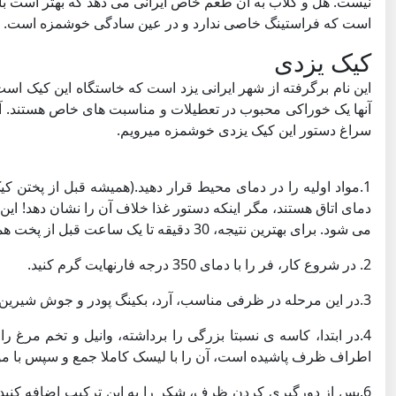
نیست. هل و گلاب به آن طعم خاص ایرانی می دهد که بهتر است با چا
است که فراستینگ خاصی ندارد و در عین سادگی خوشمزه است.
کیک یزدی
این نام برگرفته از شهر ایرانی یزد است که خاستگاه این کیک است
آنها یک خوراکی محبوب در تعطیلات و مناسبت های خاص هستند. آنها
سراغ دستور این کیک یزدی خوشمزه میرویم.
1.مواد اولیه را در دمای محیط قرار دهید.(همیشه قبل از پختن
دمای اتاق هستند، مگر اینکه دستور غذا خلاف آن را نشان دهد! ای
می شود. برای بهترین نتیجه، 30 دقیقه تا یک ساعت قبل از پخت همه مواد را از یخچال خارج کنید.)
2. در شروع کار، فر را با دمای 350 درجه فارنهایت گرم کنید.
3.در این مرحله در ظرفی مناسب، آرد، بکینگ پودر و جوش شیرین را کاملا ترکیب کنید و سه بار الک نمایید و آن را کنار بگذارید.
4.در ابتدا، کاسه ی نسبتا بزرگی را برداشته، وانیل و تخم مرغ 
اطراف ظرف پاشیده است، آن را با لیسک کاملا جمع و سپس با مواد
6.پس از دورگیری کردن ظرف، شكر را به این ترکیب اضافه کنید،