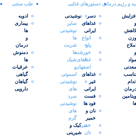
یه و رژیم درمانی
دستورهای غذایی
طب سنتی
فزایش
دسر
نوشیدنی
ادویه
غذاهای
سایر
بیماری
اهش
ایرانی
نوشیدنی
ها
زن
انواع
ها
و
ملاح
پلو
شربت
درمان
r/6D
خورشت
ها
دمنوش
واد
غذاهای
شیک
ها
عدنی
اصفهان
و
عرقیات
ناسب
غذاهای
اسموتی
گیاهی
ندام
غیر
نوشیدنی
گیاهان
میزان
رمان
ایرانی
های
دارویی
2 پیمانه
یتامین
فست
سرد
ا
فود ها
نوشیدنی
1 قاشق چای خوری
نان و
های
خمیر
گرم
2 عدد
خمیر
کیک و
نان
شیرینی
1 قاشق چای خوری