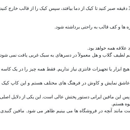
12.بعد از پخت که کاپ کیک ها را از فر خارج کردید، حدود 20 تا 30 دقیقه صبر کنید تا کیک از دما بیافتد، سپس کیک را از قال
اره ها و کف قالب به راحتی برداشته شود.
علاقه همه خواهد بود.
م لطیف گلاب و هل معمولاً در دسرهای به سبک غربی یافت نمی شود، 
 ابزار یا تجهیزات فانتزی نیاز نداریم. فقط همه چیز را در یک کاسه 
عاشق نمایش و کاوش در فرهنگ های مختلف هستم و این کاپ کیک ای
 پس این مافین ایرانی دستور پختش عالی است. این یکی از دلایل اصلی
وه هستم.
 مانند آنچه در فروشگاه ها می بینیم ظاهر می شود. مافین گنبدی زی