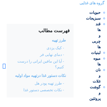
گروه های غذایی
حبوبات
سبزیجات
قند
ها
فهرست مطالب
و
magfood.i
طرز تهیه
چربی
ها
- کیک یزدی
لبنیات
- دمای نهایی فر
میوه
- آیا این مافین ایرانی را درست
ها
کنیم؟
فروشگاه
نان
و
نکات دستور غذا درتهیه مواد اولیه
غلات
- طرز تهیه پودر هل
گوشت
- نکات تخصصی دستور غذا
و
پروتئین