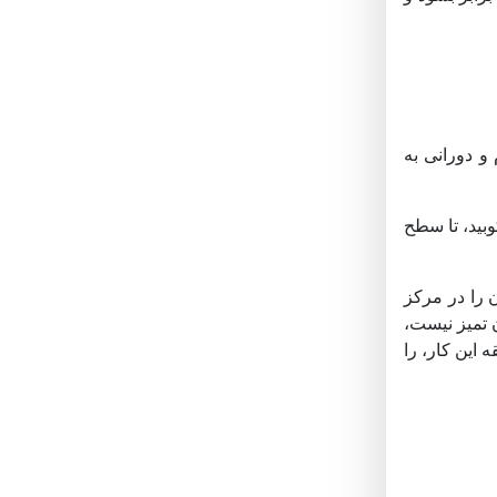
 و دورانى به
وبید، تا سطح
ن را در مرکز
 تمیز نیست،
دهید بیشتر بپزد. به یاد داشته باشید که زمان‌سنج را دوباره تنظیم کنید. به فاصله زمانی 3 الی 4 دقیقه این کار، را