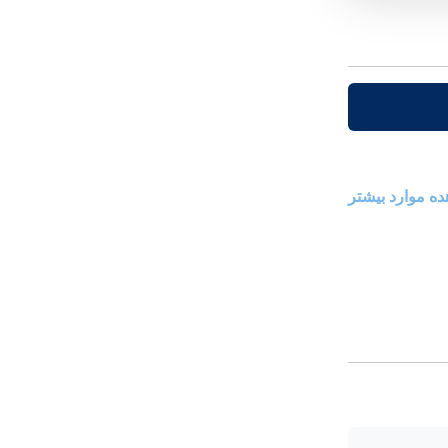
ه موارد بیشتر
یک هویج با کرم
طرز تهیه مافین دبل چاکلت با
گاناش شکلاتی
07 مرداد 1402