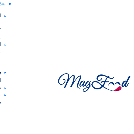
مجله خوراکی ها
دستورهای غذایی
کیک و شیرینی
کیک
تغذ
ا
و
طرز تهیه کیک یزدی
ک
و
ا
محدثه ابراهیمی
در 27 مهر 1402
و
م
م
مواد لازم
ت
ا
مواد لازم
د
آرد سه صفر (آرد شیرینی)
و
ه
بکینگ پودر
تخم مرغ
جوش شیرین