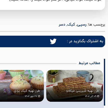
برچسب ها:
رسپی
,
کیک
,
دسر
به اشتراک بگذارید در :
مطالب مرتبط
طرز تهیه کیک یزدی
طرز تهیه شیرینی مغزدار قزوین
27 مهر 1402
25 مهر 1402