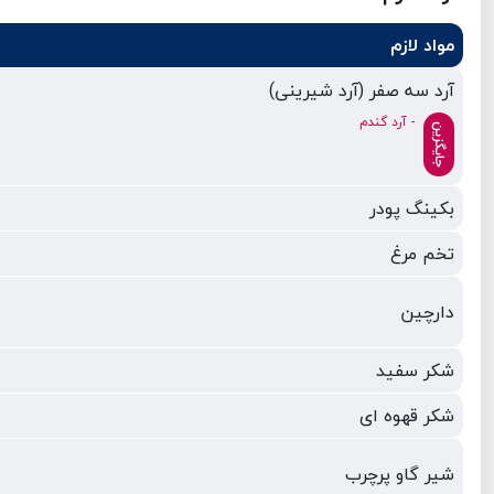
مواد لازم
آرد سه صفر (آرد شیرینی)
- آرد گندم
جایگزین
بکینگ پودر
تخم مرغ
دارچین
شکر سفید
شکر قهوه ای
شیر گاو پرچرب