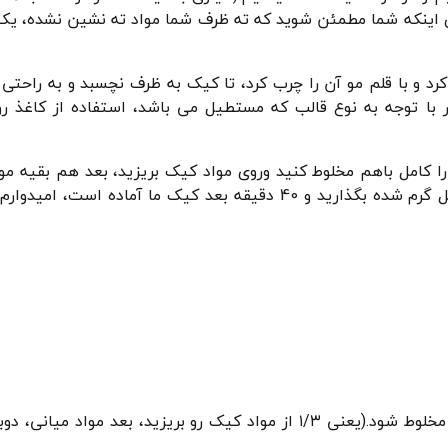
ای اینکه شما مطمئن شوید که ته ظرف شما مواد ته نشین نشده، یک 
کرد و با قلم مو آن را چرب کرد، تا کیک به ظرف نچسبد و به راحتی 
ر با توجه به نوع قالب که مستطیل می باشد، استفاده از کاغذ ر
 کامل باهم مخلوط کنید وروی مواد کیک بریزید، بعد هم بقیه موا
بریزید و کامل صافش کنید، سپس داخل فری که از یک ربع قبل گرم شده بگذارید و 40 دقیقه بعد کیک ما آم
-بهتره که مواد میانی رو دو لایه بریزید تا بیشتر با بافت کیک مخلوط شود.(یعنی ۱/۳ از مواد کیک رو بریزید، ب