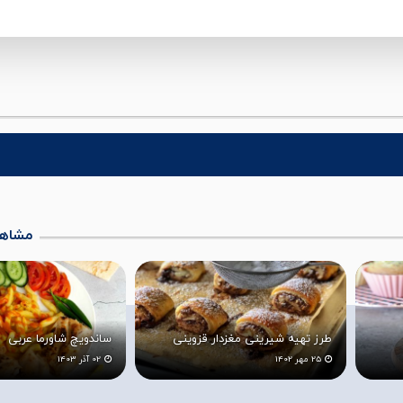
مشاهد
کیمچی چیست و چگونه
ی
ساندویچ شاورما عربی
شود؟ همه چیز درباره 
02 آذر 1403
03 دی 1402