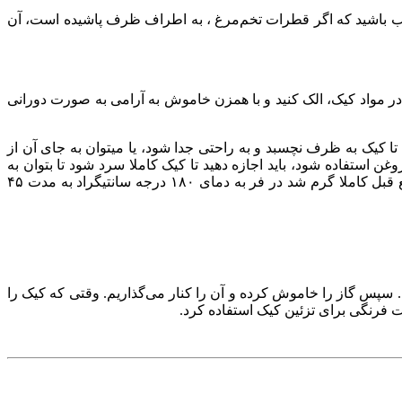
 کرمی رنگ،حجیم و کش دار شود. (مراقب باشید که اگر قطرات تخم‌مرغ ، به اطراف ظرف پاشیده است، آن
ا در مواد کیک، الک کنید و با همزن خاموش به آرامی به‌ صورت دورانی
ا کیک به ظرف نچسبد و به راحتی جدا شود، یا میتوان به جای آن از
 استفاده شود، باید اجازه دهید تا کیک کاملا سرد شود تا بتوان به
راحتی آن را از قالبش جدا کرد، اگر زمانیکه کیک داغ است آن را جدا کنید، کیک شما کاملا خورد میشود.) حالا کیک را در فری که از یک ربع قبل کاملا گرم شد در فر به دمای ۱۸۰ درجه سانتیگراد به مدت ۴۵
 تا حدود ۲۰ دقیقه مواد ما نسبتا غلیظ شود و جوش بیاید. سپس گاز را خاموش کرده و آن را کنار می‌گذاریم. وقتی که کیک را
ت فرنگی برای تزئین کیک استفاده کرد.