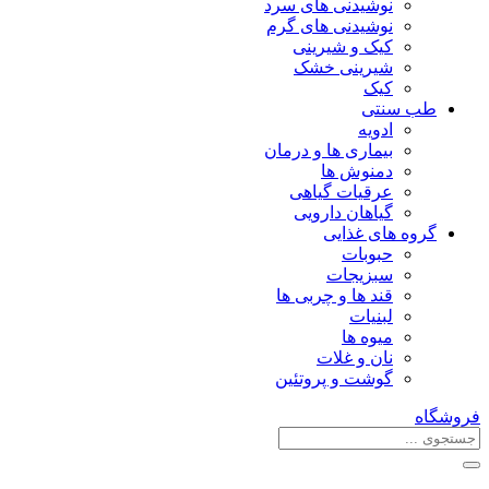
نوشیدنی های سرد
نوشیدنی های گرم
کیک و شیرینی
شیرینی خشک
کیک
طب سنتی
ادویه
بیماری ها و درمان
دمنوش ها
عرقیات گیاهی
گیاهان دارویی
گروه های غذایی
حبوبات
سبزیجات
قند ها و چربی ها
لبنیات
میوه ها
نان و غلات
گوشت و پروتئین
فروشگاه