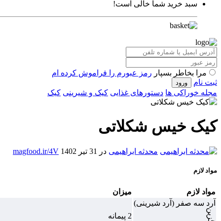
سبد خرید شما خالی است!
مرا بخاطر بسپار
رمز عبورم را فراموش کرده ام
ثبت نام
مجله خوراکی ها
دستورهای غذایی
کیک و شیرینی
کیک
کیک خیس شکلاتی
محدثه ابراهیمی
در 31 تیر 1402
magfood.ir/4V
مواد لازم
مواد لازم
میزان
آرد سه صفر (آرد شیرینی)
جایگزین
2 پیمانه