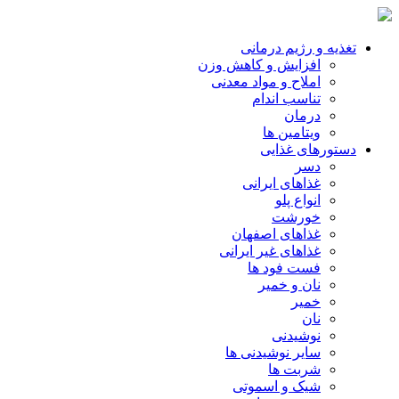
تغذیه و رژیم درمانی
افزایش و کاهش وزن
املاح و مواد معدنی
تناسب اندام
درمان
ویتامین ها
دستورهای غذایی
دسر
غذاهای ایرانی
انواع پلو
خورشت
غذاهای اصفهان
غذاهای غیر ایرانی
فست فود ها
نان و خمیر
خمیر
نان
نوشیدنی
سایر نوشیدنی ها
شربت ها
شیک و اسموتی