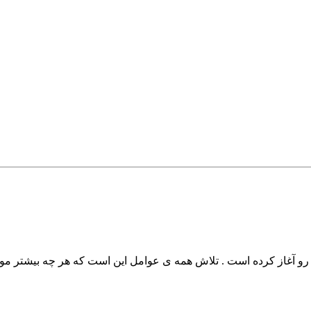
14 ایجاد شده و در مهرماه 1401 فعالیت خودش رو آغاز کرده است . تلاش همه ی عوامل این است