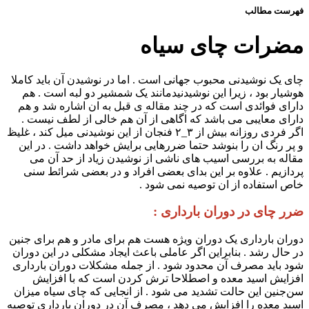
فهرست مطالب
مضرات چای سیاه
چای یک نوشیدنی محبوب جهانی است . اما در نوشیدن آن باید کاملا
هوشیار بود ، زیرا این نوشیدنیدمانند یک شمشیر دو لبه است . هم
دارای فوائدی است که در چند مقاله ی قبل به ان اشاره شد و هم
دارای معایبی می باشد که اگاهی از آن هم خالی از لطف نیست .
اگر فردی روزانه بیش از ۳_۲ فنجان از این نوشیدنی میل کند ، غلیظ
و پر رنگ ان را بنوشد حتما ضررهایی برایش خواهد داشت . در این
مقاله به بررسی اسیب های ناشی از نوشیدن زیاد از حد آن می
پردازیم . علاوه بر این بدای بعضی افراد و در بعضی شرائط سنی
خاص استفاده از ان توصیه نمی شود .
ضرر چای در دوران بارداری :
دوران بارداری یک دوران ویژه هست هم برای مادر و هم برای جنین
در حال رشد . بنابراین اگر عاملی باعث ایجاد مشکلی در این دوران
شود باید مصرف آن محدود شود . از جمله مشکلات دوران بارداری
افزایش اسید معده و اصطلاحا ترش کردن است که با افزایش
سن‌جنین این حالت تشدید می شود . از انجایی که چای سیاه میزان
اسید معده را افزایش می دهد ، مصرف آن در دوران بارداری توصیه