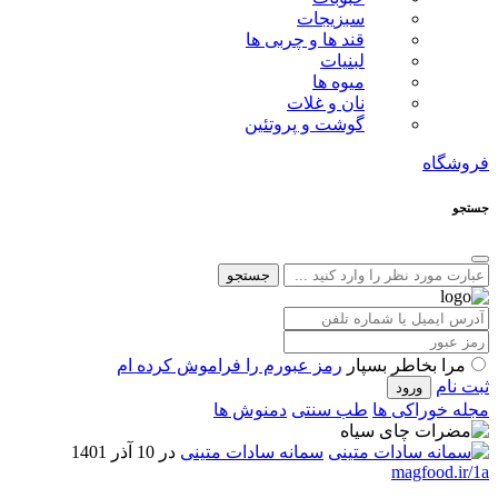
سبزیجات
قند ها و چربی ها
لبنیات
میوه ها
نان و غلات
گوشت و پروتئین
فروشگاه
جستجو
جستجو
مرا بخاطر بسپار
رمز عبورم را فراموش کرده ام
ثبت نام
مجله خوراکی ها
طب سنتی
دمنوش ها
سمانه سادات متینی
در 10 آذر 1401
magfood.ir/1a