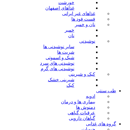
خورشت
غذاهای اصفهان
غذاهای غیر ایرانی
فست فود ها
نان و خمیر
خمیر
نان
نوشیدنی
سایر نوشیدنی ها
شربت ها
شیک و اسموتی
نوشیدنی های سرد
نوشیدنی های گرم
کیک و شیرینی
شیرینی خشک
کیک
طب سنتی
ادویه
بیماری ها و درمان
دمنوش ها
عرقیات گیاهی
گیاهان دارویی
گروه های غذایی
حبوبات