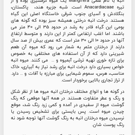
انبه با نام علمی Mangifera یک میوه گرمسیری بوده و از
تیره Anacardiacaae است. شبه جزیره هند، پاکستان،
بنگلادش و آسیای جنوب شرقی خاستگاه اصلی این گیاه
هستند. درخت انبه درختی همیشه سبز بوده که گونه های
بومی این گیاه قادر به رشد در حدود 35 الی 40 متر می
باشند. اما اغلب ارتفاعی کمتر از این دارند و متوسط ارتفاع
آنها در حدود 10 الی 30 متر است که عمری بیش از صد سال
دارند از درختان مثمر به شمار می رود که میوه آن طعم
شیرینی دارد که از آن استفاده های مختلفی به خصوص
برای تازه خوری تهیه ترشی آبمیوه و ... می کنند. میوه انبه
خواص بسیاری دارد درخت انبه برای رشد نیاز به آبیاری، خاک
مناسب، هرس، سموم شیمایی برای مبارزه با آفات و ... دارد.
از تراز تجاری بالایی برخوردار است.
در گونه ها و انواع مختلف درختان انبه میوه ها از نظر شکل
و رنگ و عطر متفاوت هستند. در همه آنها موقعی که رنگ
گوشت میوه از سفیدی در آمده و کمی زرد رنگ شد، موقع
چیدن میوه است. پس بایستی برای تشخیص رسیدن یا
نرسیدن میوه درختان انبه به رنگ گوشت آنها توجه شود نه
رنگ پوست شان.