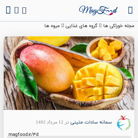
مجله خوراکی ها
گروه های غذایی
میوه ها
سمانه سادات متینی
در 12 مرداد 1402
magfood.ir/4d