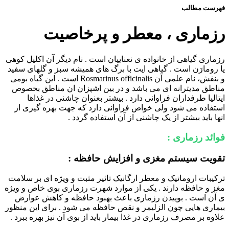
فهرست مطالب
رزماری ، معطر و پرخاصیت
رزماری گیاهی از خانواده ی نعناییان است . نام دیگر آن اکلیل کوهی
یا رومارَن است . گیاهی ایت با برگ های همیشه سبز و گلهای سفید
و بنفش، نام علمی آن Rosmarinus officinalis است . این گیاه بومی
مناطق مدیترانه ای می باشد و در بین اشپزان ان مناطق بخصوص
ایتالیا طرفداران فراوانی دارد . بیشتر بعنوان چاشنی در غذاها
استفاده می شود ولی خواص فراوانی دارد که جهت بهره گیری از
انها باید بیشتر از یک چاشنی از آن استفاده گردد .
فوائد رزماری :
تقویت سیستم مغزی و افزایش حافظه :
ترکیبات اروماتیک و معطر ارگانیک تاثیر مثبت و ویژه ای بر سلامت
مغز و حافظه دارند . یکی از موارد شهرت رزماری بوی خاص و ویژه
ی آن است . بوییدن رزماری باعث بهبود حافظه و کاهش عوارض
بیماری هایی چون الزلیمر و نقص حافظه می شود . برای این منظور
علاوه بر مصرف رزماری در غذا بیمار باید از بوی آن نیز بهره ببرد .