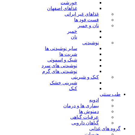
خورشت
غذاهای اصفهان
غذاهای غیر ایرانی
فست فود ها
نان و خمیر
خمیر
نان
نوشیدنی
سایر نوشیدنی ها
شربت ها
شیک و اسموتی
نوشیدنی های سرد
نوشیدنی های گرم
کیک و شیرینی
شیرینی خشک
کیک
طب سنتی
ادویه
بیماری ها و درمان
دمنوش ها
عرقیات گیاهی
گیاهان دارویی
گروه های غذایی
حبوبات