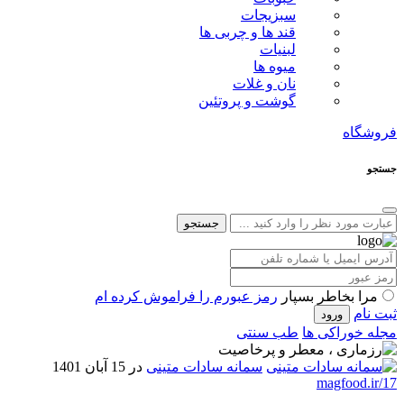
سبزیجات
قند ها و چربی ها
لبنیات
میوه ها
نان و غلات
گوشت و پروتئین
فروشگاه
جستجو
جستجو
مرا بخاطر بسپار
رمز عبورم را فراموش کرده ام
ثبت نام
مجله خوراکی ها
طب سنتی
سمانه سادات متینی
در 15 آبان 1401
magfood.ir/17