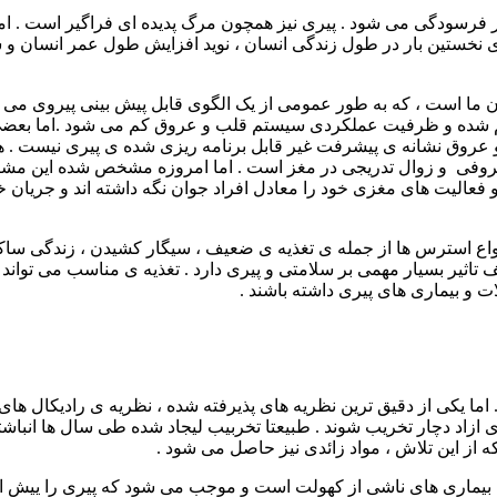
ر فرسودگی می شود . پیری نیز همچون مرگ پدیده ای فراگیر است . ا
 نخستین بار در طول زندگی انسان ، نوید افزایش طول عمر انسان و 
ن ما است ، که به طور عمومی از یک الگوی قابل پیش بینی پیروی می 
م قلب و عروق نشانه ی پیشرفت غیر قابل برنامه ریزی شده ی پیری نیست . 
روفی و زوال تدریجی در مغز است . اما امروزه مشخص شده این مشکلات 
صمیم گیری و فعالیت های مغزی خود را معادل افراد جوان نگه داشته اند و
انواع استرس ها از جمله ی تغذیه ی ضعیف ، سیگار کشیدن ، زندگی ساک
تاثیر بسیار مهمی بر سلامتی و پیری دارد . تغذیه ی مناسب می تواند 
ات و بیماری های پیری داشته باشند .
ما یکی از دقیق ترین نظریه های پذیرفته شده ، نظریه ی رادیکال ها
ای ازاد دچار تخریب شوند . طبیعتا تخربیب لیجاد شده طی سال ها انبا
از این تلاش ، مواد زائدی نیز حاصل می شود .
ام بیماری های ناشی از کهولت است و موجب می شود که پیری را ییش از