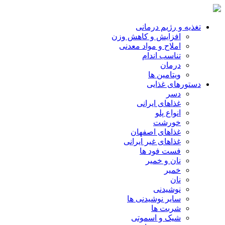
تغذیه و رژیم درمانی
افزایش و کاهش وزن
املاح و مواد معدنی
تناسب اندام
درمان
ویتامین ها
دستورهای غذایی
دسر
غذاهای ایرانی
انواع پلو
خورشت
غذاهای اصفهان
غذاهای غیر ایرانی
فست فود ها
نان و خمیر
خمیر
نان
نوشیدنی
سایر نوشیدنی ها
شربت ها
شیک و اسموتی