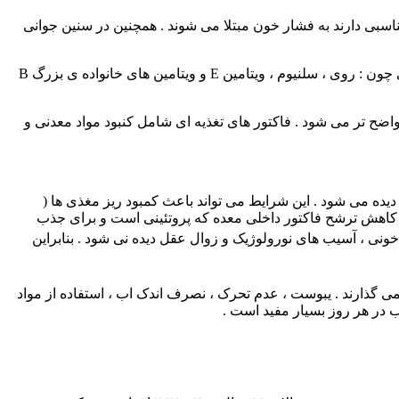
 مثال افراد دارای اضافه وزن ۳ برابر بیشتر از افراد عادی که وزن مناسبی دارند به فشار خون مبتلا می شوند . همچنین در سنین جوانی
ر ) ضعف سیستم ایمنی : سیستم ایمنی همراه با افزایش سن در پیری ضعیف می شود . عملکرد مناسب این سیستم به وجود ریز مغذی هایی چون : روی ، سلنیوم ، ویتامین E و ویتامین های خانواده ی بزرگ B
 سن ، بیشتر و واضح تر می شود . فاکتور های تغذیه ای شامل کنبود مواد معدنی و
نازک شدن و کاهش تدریجی فعالیت ترشحی موکوس معده در ۲۵ ٪ افراد در سنین ۶۰ سالگی و ۴۰ ٪ افراد بالای ۸۰ ساله دیده می شود . این شرایط می تواند باعث کمبود ریز مغذی ها (
کاهش ترشح فاکتور داخلی معده که پروتئینی است و برای جذب
نی ، آسیب های نورولوژیک و زوال عقل دیده نی شود . بنابراین
می گذارند . یبوست ، عدم تحرک ، نصرف اندک اب ، استفاده از مواد