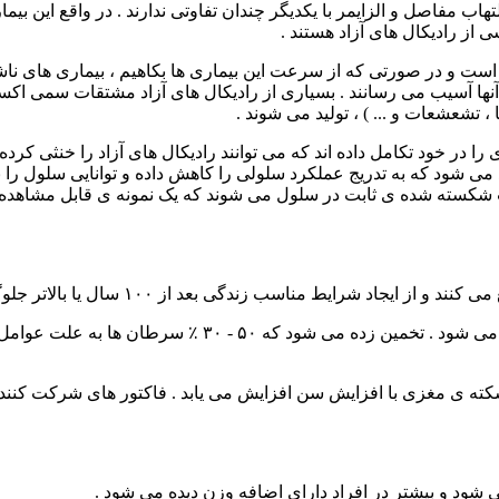
لتهاب مفاصل و الزایمر با یکدیگر چندان تفاوتی ندارند . در واقع این 
 از رادیکال های آزاد هستند .
ای ازاد است و در صورتی که از سرعت این بیماری ها بکاهیم ، بیماری های ناشی
سبد های چرب و DNA واکنش می دهند و به آنها آسیب می رسانند . بسیاری از رادیکال ها
، تشعشعات و ... ) ، تولید می شوند .
ی را در خود تکامل داده اند که می توانند رادیکال های آزاد را خنثی کرده
 می شود که به تدریج عملکرد سلولی را کاهش داده و توانایی سلول ر
شکسته شده ی ثابت در سلول می شوند که یک نمونه ی قابل مشاهده 
ندگی بعد از ۱۰۰ سال یا بالاتر جلوگیری می کنند . این بیماری ها شامل
الف ) سرطان : ابتلا به سرطان هر ده سال بعد از ۵۰ سالگی
 ی مغزی با افزایش سن افزایش می یابد . فاکتور های شرکت کننده ی 