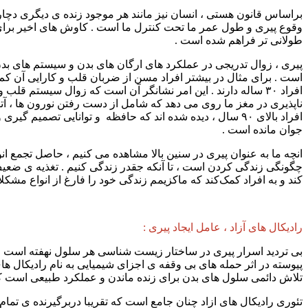
براساس قانون هستی ، انسان نیز مانند هر موجود زنده ی دیگری دچا
وقوع پیری و طول عمر ما تحت کنترل ما است . کاوش های اخیر برای
طولانی تر فراهم شده است .
پیری ، زوال تدریجی در عملکرد های ارگان های بدن و سیستم های بد
افراد ۳۰ ساله دارند ‌. این امر نشانگر آن است که زوال سیست
ناپذیری در مغز ما روی می دهد که شامل از دست رفتن نورون ها ، آت
افراد بالای ۹۰ سال ، دیده شده اند که حافظه و توانایی ت
جوان مانده است .
انچه ما به عنوان پیری در سنین بالا مشاهده می کنیم ، حاصل تجمع 
چگونگی زندگی کردن است ، تا آنکه جقدر زندگی کنیم . تغذیه ی ضعیف 
کند و به افراد کمک‌کند که ماکزیمم زندگی خود را فارغ از انواع مشکل
رادیکال های آزاد ، عامل ایجاد پیری :
بی تردید اسرار پیری در ساختار زیست شناسی هر سلول نهفته است . ا
پیوسته در اثر حمله های بی وقفه ی اجزای شیمیایی به نام رادیکال ه
تلاش دائمی سلول های بدن برای زنده ماندن و عملکرد طبیعی است که 
تئوری رادیکال های ازاد چنان جامع است که تقریبا دربرگیرنده ی تم