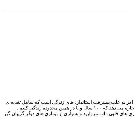
ور های صنعتی از ۴۰ تا ۴۵ سال ، به حدود ۷۵ سال افزایش یافته است ‌. این امر به علت پیشرفت استاندارد های زندگی است که شامل تغذیه ی
بهتر ، مراقبت های پزشکی و رعایت اصول بهداشتی است . ماکزیمم طول عمر انسان در حدود ۱۲۰ سال است . هر چند پتانسیل ژنتیکی ما اجازه می دهد که ۱۰۰ سال و یا در همین محدوده زندگی کنیم .
یت ، بیماری های قلبی ، آب مروارید و بسیاری از بیماری های دیگر گریبان گیر