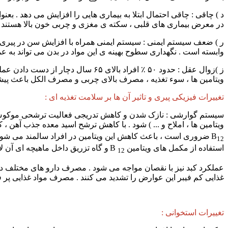
در معرض بیماری های قلبی ، سکته ی مغزی و چربی خون بالا هستند .
وابسته است . نگهداری سطوح بهینه ی این مواد در بدن می تواند به ع
ز )‌زوال عقل : حدود ۵۰ ٪ افراد با
ویتامین ها ، سوء تغذیه ، مصرف بالای چربی و مصرف الکل باعث پیش
تغییرات فیزیکی پیری و تاثیر آن ها بر سلامت تغذیه ای :
ویتامین ها ، املاح و ... ) شود . با کاهش ترشح اسید معده جذب آهن ، کل
B
ضروری است ، باعث کاهش این ویتامین در افراد سالمند می شود .
12
استفاده از مکمل های ویتامین B
و گاه تزریق داخل ماهیچه ای آن لا
12
عملکرد کبد نیز با نقصان مواجه می شود . مصرف دارو های مختلف در س
غذایی کم فیبر این عوارض را تشدید می کنند . مصرف مواد غذایی پر فیبر مانند جوانه ی گندم 
تغییرات استخوانی :