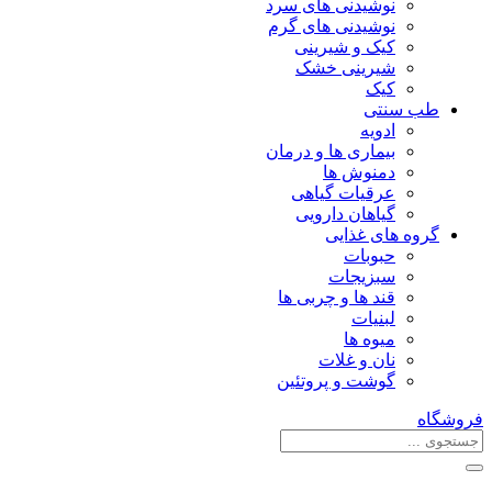
نوشیدنی های سرد
نوشیدنی های گرم
کیک و شیرینی
شیرینی خشک
کیک
طب سنتی
ادویه
بیماری ها و درمان
دمنوش ها
عرقیات گیاهی
گیاهان دارویی
گروه های غذایی
حبوبات
سبزیجات
قند ها و چربی ها
لبنیات
میوه ها
نان و غلات
گوشت و پروتئین
فروشگاه