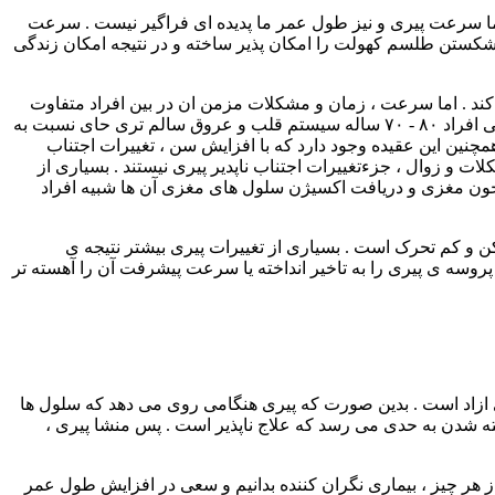
ما سرعت پیری و نیز طول عمر ما پدیده ای فراگیر نیست . سرعت
شکستن طلسم کهولت را امکان پذیر ساخته و در نتیجه امکان زندگی
کند . اما سرعت ، زمان و مشکلات مزمن ان در بین افراد متفاوت
است . برای مثال در بیشتر افراد مسن از ضربان قلب و کارایی آن کم شده و ظرفیت عملکردی سیستم قلب و عروق کم می شود .اما بعضی افراد ۸۰ - ۷۰ ساله سیستم قلب و عروق سالم تری حای نسبت به
همچنین این عقیده وجود دارد که با افزایش سن ، تغییرات اجتناب
و زوال ، جزء‌تغییرات اجتناب ناپدیر پیری نیستند . بسیاری از
 جریان خون مغزی و دریافت اکسیژن سلول های مغزی آن ها شبیه افراد
ن و کم تحرک است . بسیاری از تغییرات پیری بیشتر نتیجه ی
پروسه ی پیری را به تاخیر انداخته یا سرعت پیشرفت آن را آهسته تر
ی ازاد است . بدین صورت که پیری هنگامی روی می دهد که سلول ها
شته شدن به حدی می رسد که علاج ناپذیر است . پس منشا پیری ،
 هر چیز ، بیماری نگران کننده بدانیم و سعی در افزایش طول عمر