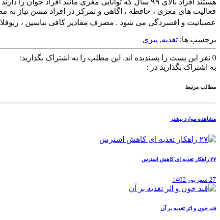
هستند افراد بالای ۹۹ سال که توانایی مغزی مانند افرا
فعالیت های مغزی ، حافظه ، اگاهی و تمرکز در افراد مسن نیاز به مصرف
عصبانیت و افسردگی می شود . مصرف مقادیر کافی نیاسین ، ربوفلاوین ، ویتامین های E و C باعث نگهداری جریان خون مناسب
برچسب ها:
تغذیه
,
پیری
0
نفر این پست را پسندیده اند.
این مطلب را به اشتراک بگذارید:
به اشتراک بگذارید در :
مطالب مرتبط
مشاهده موارد بیشتر
۲۷ راهکار تغذیه ای کاهش استرس
27 شهریور 1402
قند خون و اثر تغذیه بر آن