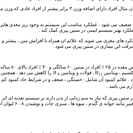
د ) چاقی : چاقی احتمال ابتلا به بیماری هایی را افزایش می دهد . بعنوان
ملکرد بهتر سیستم ایمنی در سنین پیری کمک کند .
لای ۶۵ سال دچار از دست دادن عملکرد های مغزی می شوند که علائم ان همراه با افزایش
رفت این بیماری در سنین پیری می شود .
سیستم گوارشی : 
سیم ، ویتامین B
, فولات و ویتامین B
را کاهش می دهد . همچنین 
6
12
 علائم کمبود آن شامل : خستگی ، ضعف و در شرایط حاد کمبود کم خو
زم می باشد .
نین پیری که نیاز به سم زدایی از بدن دارند بر سیستم تغذیه ای اثر 
، میوه ها ، سبزی جات و نوشیدن ۸ - ۶ لیوان اب در هر روز بسیار مفید است .