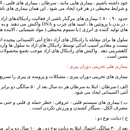
خود داشته باشیم . بیماری هایی مانند : سرطان ، بیماری های قلبی ، ا
و شرایط محیطی در هر فرد ایجاد می شود . این همان بیماری های ناشی
حدود ۹۰ - ۸۰ ٪ بیماری های مرگبار ناشی از فعالیت رادیکالده
، در بدن با پروتئین ها ، ا
های تولید کننده ی انرژی ) یا سموم محیطی ( مواد شیمیایی ، الاینده ها 
سلول ها برای مقابله با رادیکال های آزاد دفاع آنتی اکسیدانی پیچیده ا
نیست و مقادیر آسیب اندکی توسط رادیکال های ازاد به سلول ها وارد
کاهشرمی دهد . واکنش های رادیکال های ازاد موجب تجمع محصولات 
مسن است .
بیماری هلی تخریبی دوران پیری :
بیماری های تخریبی دوران پیری ، مشکلات و پروسه ی پیری را تسریع می کنند و از ایجاد شرایط مناسب ز
آنتی اکسیدانی ایجاد می شود .
ب ) بیماری های سیستم قلبی - عروقی : خطر حمله ی قلبی و حتی سکته
مصرف الکل ، سیگار کشیدن و ورزش نکردن است .
ج ) دیابت نوع دو :
بعد از ۴۰ سالگی احتمال ابتلا به دیابت نوع دو ، هر ۱۰ سال دو برابر می شود و بیشتر در افراد دارای اضافه وزن دیده می شود .